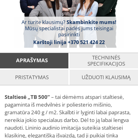
Ar turite klausimų?
Skambinkite mums!
Mūsų specialistai padės jums teisingai
pasirinkti
Karštoji linija
+370 521 424 22
TECHNINĖS
APRAŠYMAS
SPECIFIKACIJOS
PRISTATYMAS
UŽDUOTI KLAUSIMĄ
Staltiesė „TB 500”
– tai dėmėms atspari staltiesė,
pagaminta iš medvilnės ir poliesterio mišinio,
gramatūra 240 g / m2. Skalbti ir lyginti labai paprasta,
nereikia jokio specialaus darbo. Dėl to ją labai lengva
naudoti. Lininio audinio imitacija suteikia staltiesei
klasikinę, elegantišką išvaizdą, tad ji puikiai tinka