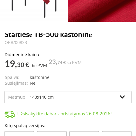
Staltiesė TB-500 kaštoninė
OBB/00833
Didmeninė kaina
19,
23,
74 €
su PVM
30 €
be PVM
Spalva:
kaštoninė
Susiejimas:
Ne
Matmuo
Užsisakykite dabar - pristatymas
26.08.2026
!
Kitų spalvų versijos: