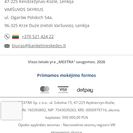
47-225 Kendzežynas-Kozlė, Lenkija
VARŠUVOS SKYRIUS
ul. Ogarów Polskich 54a,
96-325 Krze Duże (netoli Varšuvos), Lenkija
+370 521 424 22
biuras@banketineskedes.lt
Visos teisės yra „MEXTRA“ saugomos. 2026
Priimamos mokėjimo formos
MEXTRA Sp. z o.o.. ul. Szkolna 15, 47-225 Kędzierzyn-Koźle,
REGON: 160393892, NIP: 7543039263, KRS: 0000979716, akcinis
kapitalas: 500 000,00 PLN
Opolės apylinkės teismas - Nacionalinio teismų registro VIII
ekonominis skyrius