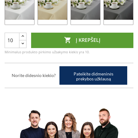

Į KREPŠELĮ
Minimalus produkto pirkimo užsakymo kiekis yra 10.
Pateikite didmeninės
Norite didesnio kiekio?
prekybos užklausą