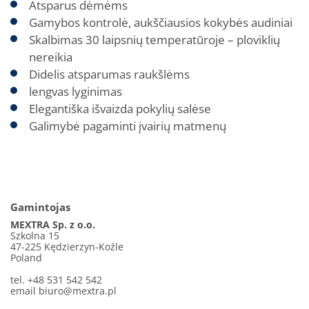
Atsparus dėmėms
Gamybos kontrolė, aukščiausios kokybės audiniai
Skalbimas 30 laipsnių temperatūroje – ploviklių
nereikia
Didelis atsparumas raukšlėms
lengvas lyginimas
Elegantiška išvaizda pokylių salėse
Galimybė pagaminti įvairių matmenų
Gamintojas
MEXTRA Sp. z o.o.
Szkolna 15
47-225 Kędzierzyn-Koźle
Poland
tel. +48 531 542 542
email
biuro@mextra.pl