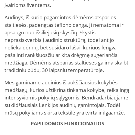
įvairioms šventėms.
Audinys, iš kurio pagamintos dėmėms atsparios
staltiesės, padengtas teflono danga. Ji nematoma ir
apsaugo nuo išsiliejusių skysčių. Skystis
neprasiskverbia į audinio struktūrą, todėl ant jo
nelieka dėmių, bet susidaro lašai, kuriuos lengva
pašalinti rankšluosčiu ar kita drėgmę sugeriančia
medžiaga. Dėmėms atsparias staltieses galima skalbti
tradiciniu būdu, 30 laipsnių temperatūroje.
Mes gaminame audinius iš aukščiausios kokybės
medžiagų, kurios užtikrina tinkamą kokybę, reikalingą
intensyviomis pokylių sąlygomis. Bendradarbiaujame
su didžiausiais Lenkijos audinių gamintojais. Todėl
mūsų pokyliams skirta tekstilė yra tvirta ir ilgaamžė.
PAPILDOMOS FUNKCIONALIOS