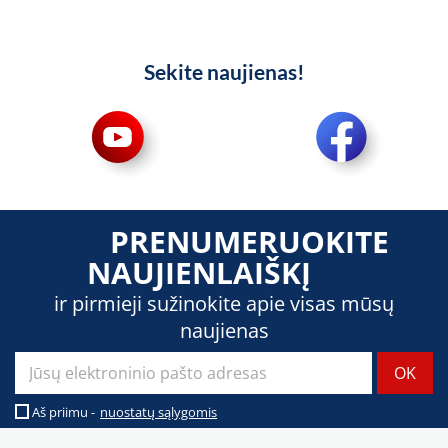
Sekite naujienas!
PRENUMERUOKITE
NAUJIENLAIŠKĮ
ir pirmieji sužinokite apie visas mūsų
naujienas
Aš priimu -
nuostatų sąlygomis