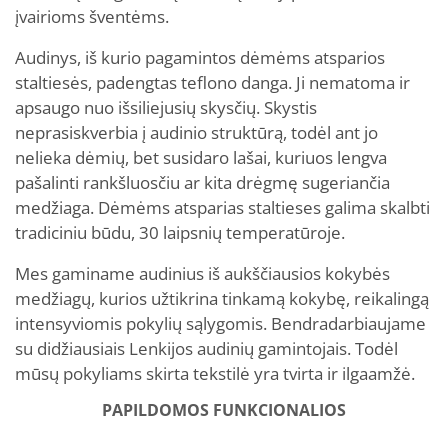
įvairioms šventėms.
Audinys, iš kurio pagamintos dėmėms atsparios
staltiesės, padengtas teflono danga. Ji nematoma ir
apsaugo nuo išsiliejusių skysčių. Skystis
neprasiskverbia į audinio struktūrą, todėl ant jo
nelieka dėmių, bet susidaro lašai, kuriuos lengva
pašalinti rankšluosčiu ar kita drėgmę sugeriančia
medžiaga. Dėmėms atsparias staltieses galima skalbti
tradiciniu būdu, 30 laipsnių temperatūroje.
Mes gaminame audinius iš aukščiausios kokybės
medžiagų, kurios užtikrina tinkamą kokybę, reikalingą
intensyviomis pokylių sąlygomis. Bendradarbiaujame
su didžiausiais Lenkijos audinių gamintojais. Todėl
mūsų pokyliams skirta tekstilė yra tvirta ir ilgaamžė.
PAPILDOMOS FUNKCIONALIOS