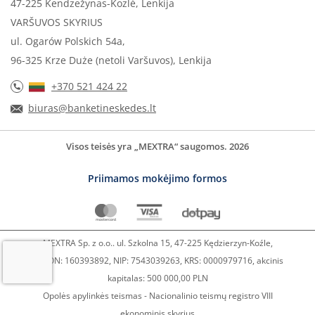
47-225 Kendzežynas-Kozlė, Lenkija
VARŠUVOS SKYRIUS
ul. Ogarów Polskich 54a,
96-325 Krze Duże (netoli Varšuvos), Lenkija
+370 521 424 22
biuras@banketineskedes.lt
Visos teisės yra „MEXTRA“ saugomos. 2026
Priimamos mokėjimo formos
MEXTRA Sp. z o.o.. ul. Szkolna 15, 47-225 Kędzierzyn-Koźle,
REGON: 160393892, NIP: 7543039263, KRS: 0000979716, akcinis
kapitalas: 500 000,00 PLN
Opolės apylinkės teismas - Nacionalinio teismų registro VIII
ekonominis skyrius