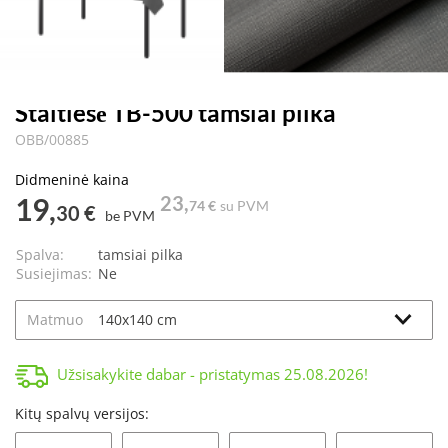
Staltiesė TB-500 tamsiai pilka
OBB/00885
Didmeninė kaina
19,
23,
74 €
su PVM
30 €
be PVM
Spalva:
tamsiai pilka
Susiejimas:
Ne
Matmuo
Užsisakykite dabar - pristatymas
25.08.2026
!
Kitų spalvų versijos: