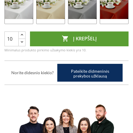

Į KREPŠELĮ
Minimalus produkto pirkimo užsakymo kiekis yra 10.
Pateikite didmeninės
Norite didesnio kiekio?
prekybos užklausą