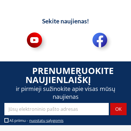
Sekite naujienas!
PRENUMERUOKITE
NAUJIENLAIŠKĮ
ir pirmieji sužinokite apie visas mūsų
naujienas
Aš priimu -
nuostatų sąlygomis