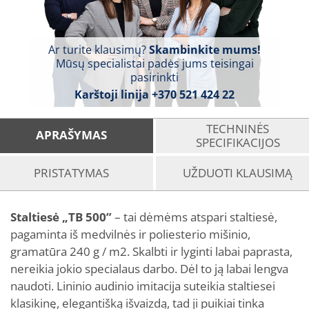
Ar turite klausimų?
Skambinkite mums!
Mūsų specialistai padės jums teisingai
pasirinkti
Karštoji linija
+370 521 424 22
TECHNINĖS
APRAŠYMAS
SPECIFIKACIJOS
PRISTATYMAS
UŽDUOTI KLAUSIMĄ
Staltiesė „TB 500”
– tai dėmėms atspari staltiesė,
pagaminta iš medvilnės ir poliesterio mišinio,
gramatūra 240 g / m2. Skalbti ir lyginti labai paprasta,
nereikia jokio specialaus darbo. Dėl to ją labai lengva
naudoti. Lininio audinio imitacija suteikia staltiesei
klasikinę, elegantišką išvaizdą, tad ji puikiai tinka