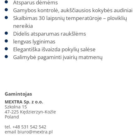
Atsparus dėmėms
Gamybos kontrolė, aukščiausios kokybės audiniai
Skalbimas 30 laipsnių temperatūroje – ploviklių
nereikia
Didelis atsparumas raukšlėms
lengvas lyginimas
Elegantiška išvaizda pokylių salėse
Galimybė pagaminti įvairių matmenų
Gamintojas
MEXTRA Sp. z o.o.
Szkolna 15
47-225 Kędzierzyn-Koźle
Poland
tel. +48 531 542 542
email
biuro@mextra.pl