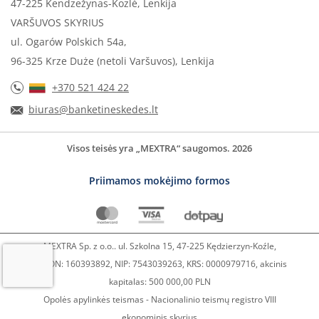
47-225 Kendzežynas-Kozlė, Lenkija
VARŠUVOS SKYRIUS
ul. Ogarów Polskich 54a,
96-325 Krze Duże (netoli Varšuvos), Lenkija
+370 521 424 22
biuras@banketineskedes.lt
Visos teisės yra „MEXTRA“ saugomos. 2026
Priimamos mokėjimo formos
MEXTRA Sp. z o.o.. ul. Szkolna 15, 47-225 Kędzierzyn-Koźle,
REGON: 160393892, NIP: 7543039263, KRS: 0000979716, akcinis
kapitalas: 500 000,00 PLN
Opolės apylinkės teismas - Nacionalinio teismų registro VIII
ekonominis skyrius