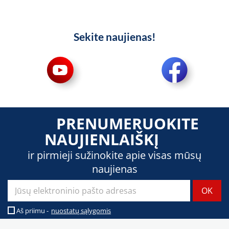
Sekite naujienas!
PRENUMERUOKITE
NAUJIENLAIŠKĮ
ir pirmieji sužinokite apie visas mūsų
naujienas
Aš priimu -
nuostatų sąlygomis