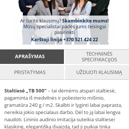
Ar turite klausimų?
Skambinkite mums!
Mūsų specialistai padės jums teisingai
pasirinkti
Karštoji linija
+370 521 424 22
TECHNINĖS
APRAŠYMAS
SPECIFIKACIJOS
PRISTATYMAS
UŽDUOTI KLAUSIMĄ
Staltiesė „TB 500”
– tai dėmėms atspari staltiesė,
pagaminta iš medvilnės ir poliesterio mišinio,
gramatūra 240 g / m2. Skalbti ir lyginti labai paprasta,
nereikia jokio specialaus darbo. Dėl to ją labai lengva
naudoti. Lininio audinio imitacija suteikia staltiesei
klasikinę, elegantišką išvaizdą, tad ji puikiai tinka