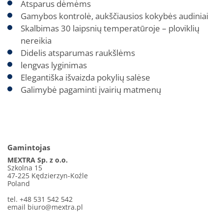
Atsparus dėmėms
Gamybos kontrolė, aukščiausios kokybės audiniai
Skalbimas 30 laipsnių temperatūroje – ploviklių
nereikia
Didelis atsparumas raukšlėms
lengvas lyginimas
Elegantiška išvaizda pokylių salėse
Galimybė pagaminti įvairių matmenų
Gamintojas
MEXTRA Sp. z o.o.
Szkolna 15
47-225 Kędzierzyn-Koźle
Poland
tel. +48 531 542 542
email
biuro@mextra.pl