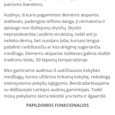
įvairioms šventėms.
Audinys, iš kurio pagamintos dėmėms atsparios
staltiesės, padengtas teflono danga. Ji nematoma ir
apsaugo nuo išsiliejusių skysčių. Skystis
neprasiskverbia į audinio struktūrą, todėl ant jo
nelieka dėmių, bet susidaro lašai, kuriuos lengva
pašalinti rankšluosčiu ar kita drėgmę sugeriančia
medžiaga. Dėmėms atsparias staltieses galima skalbti
tradiciniu būdu, 30 laipsnių temperatūroje.
Mes gaminame audinius iš aukščiausios kokybės
medžiagų, kurios užtikrina tinkamą kokybę, reikalingą
intensyviomis pokylių sąlygomis. Bendradarbiaujame
su didžiausiais Lenkijos audinių gamintojais. Todėl
mūsų pokyliams skirta tekstilė yra tvirta ir ilgaamžė.
PAPILDOMOS FUNKCIONALIOS