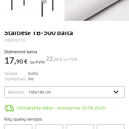
Staltiesė TB-500 balta
OBB/00755
Didmeninė kaina
17,
22,
02 €
su PVM
90 €
be PVM
Spalva:
balta
Susiejimas:
Ne
Matmuo
Užsisakykite dabar - pristatymas
26.08.2026
!
Kitų spalvų versijos: