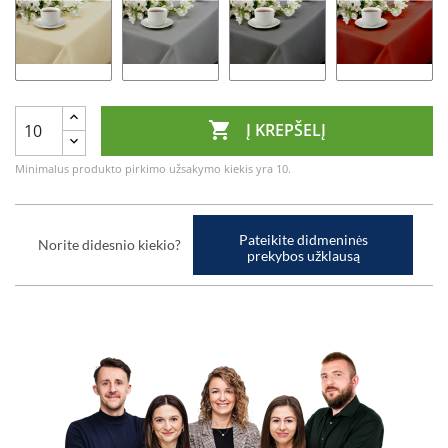

Į KREPŠELĮ
Minimalus produkto pirkimo užsakymo kiekis yra 10.
Pateikite didmeninės
Norite didesnio kiekio?
prekybos užklausą