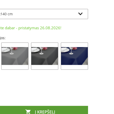
ite dabar - pristatymas
26.08.2026
!
jos:

Į KREPŠELĮ