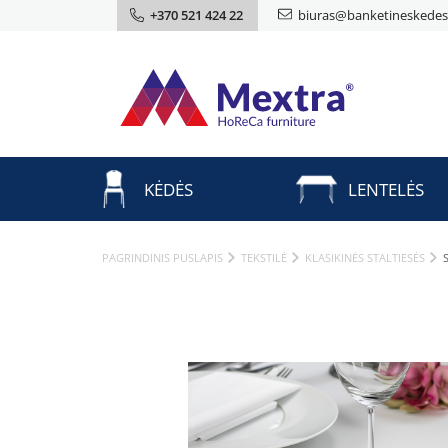
+370 521 424 22
biuras@banketineskedes.
KĖDĖS
LENTELĖS
PAGRINDINIS PUSLAPIS
TEKSTILĖ
KLASIKINĖS STALTIESĖS