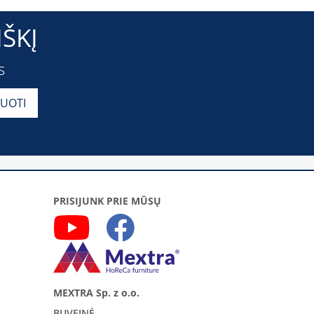
ŠKĮ
s
PRISIJUNK PRIE MŪSŲ
MEXTRA Sp. z o.o.
BUVEINĖ