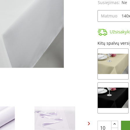
Susiejimas:
Ne
Matmuo
Užsisakyk
Kitų spalvų versi