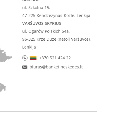
ul. Szkolna 15,
47-225 Kendzežynas-Kozlė, Lenkija
VARŠUVOS SKYRIUS
ul. Ogarów Polskich 54a,
96-325 Krze Duże (netoli Varšuvos),
Lenkija
+370 521 424 22
biuras@banketineskedes.lt