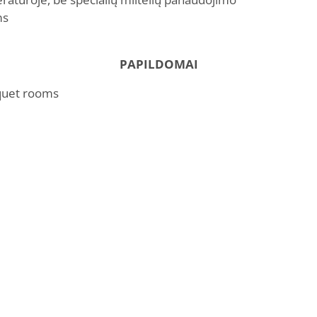
ms
PAPILDOMAI
nquet rooms