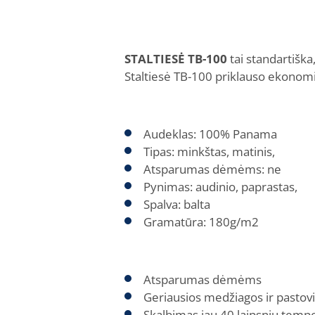
STALTIESĖ TB-100
tai standartiška
Staltiesė TB-100 priklauso ekonomi
Audeklas: 100% Panama
Tipas: minkštas, matinis,
Atsparumas dėmėms: ne
Pynimas: audinio, paprastas,
Spalva: balta
Gramatūra: 180g/m2
Atsparumas dėmėms
Geriausios medžiagos ir pasto
Skalbimas jau 40 laipsnių tempe