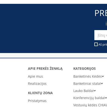
PR
Aš pri
APIE PREKĖS ŽENKLĄ
KATEGORIJOS
Apie mus
Banketinės Kėdės
Realizacijos
Banketiniai stalai
Lauko Baldai
KLIENTŲ ZONA
Konferencijų baldai
Pristatymas
Vestuvių kėdės CHIA