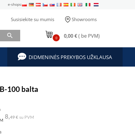
e-shops:
Susisiekite su mumis
Showrooms

0,00 €
( be PVM)
0
DIDMENINĖS PREKYBOS UŽKLAUSA
TB-100 balta
a
8,
49 €
su PVM
VM
a