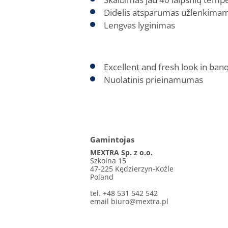
Didelis atsparumas užlenkima
Lengvas lyginimas
Excellent and fresh look in ba
Nuolatinis prieinamumas
Gamintojas
MEXTRA Sp. z o.o.
Szkolna 15
47-225 Kędzierzyn-Koźle
Poland
tel. +48 531 542 542
email
biuro@mextra.pl