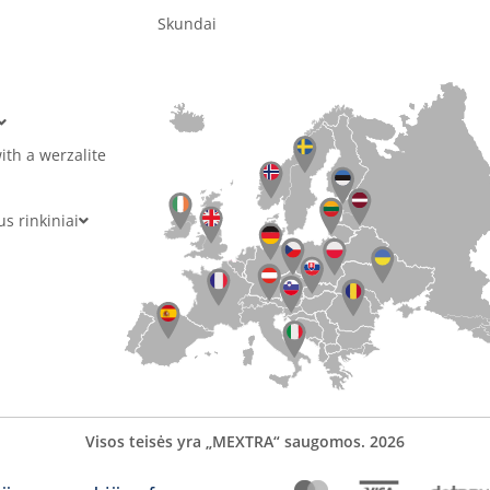
Skundai
ith a werzalite
 rinkiniai
Visos teisės yra „MEXTRA“ saugomos. 2026