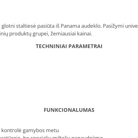
, glotni staltiesė pasiūta iš Panama audeklo. Pasižymi univer
nių produktų grupei, žemiausiai kainai.
TECHNINIAI PARAMETRAI
FUNKCIONALUMAS
vi kontrolė gamybos metu
ratūroje, be specialių miltelių panaudojimo