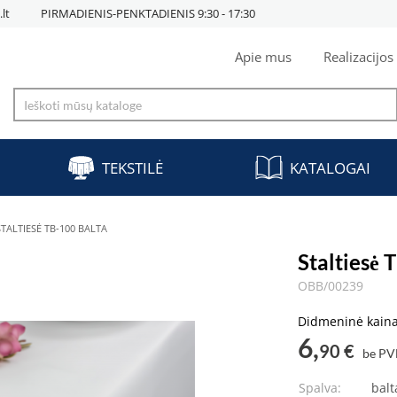
lt
PIRMADIENIS-PENKTADIENIS 9:30 - 17:30
Apie mus
Realizacijos
TEKSTILĖ
KATALOGAI
STALTIESĖ TB-100 BALTA
Staltiesė 
OBB/00239
Didmeninė kain
6,
90 €
be P
Spalva:
balt