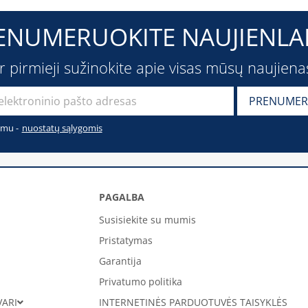
ENUMERUOKITE NAUJIENLAI
ir pirmieji sužinokite apie visas mūsų naujiena
imu -
nuostatų sąlygomis
PAGALBA
Susisiekite su mumis
Pristatymas
Garantija
Privatumo politika
VARI
INTERNETINĖS PARDUOTUVĖS TAISYKLĖS