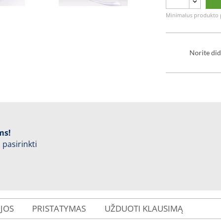
Minimalus produkto p
Norite did
ms!
 pasirinkti
IJOS
PRISTATYMAS
UŽDUOTI KLAUSIMĄ