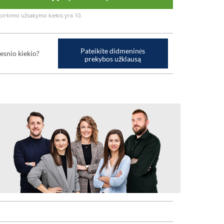
irkimo užsakymo kiekis yra 10.
Pateikite didmeninės
esnio kiekio?
prekybos užklausą