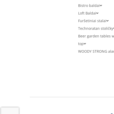
Bistro baldai
Loft Baldai
Furšetiniai stalai
Technoratan stoličky
Beer garden tables w
top
WOODY STRONG alaus