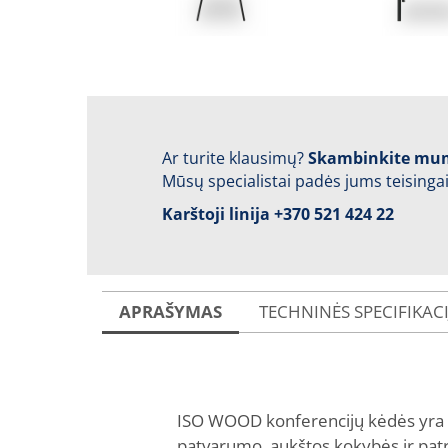
Ar turite klausimų?
Skambinkite mu
Mūsų specialistai padės jums teisingai
Karštoji linija
+370 521 424 22
APRAŠYMAS
TECHNINĖS SPECIFIKAC
ISO WOOD konferencijų kėdės yra pu
patvarumo, aukštos kokybės ir patr