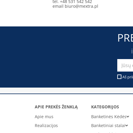
tel. +48 531 542 542
email
biuro@mextra.pl
PR
Aš pri
APIE PREKĖS ŽENKLĄ
KATEGORIJOS
Apie mus
Banketinės Kėdės
Realizacijos
Banketiniai stalai