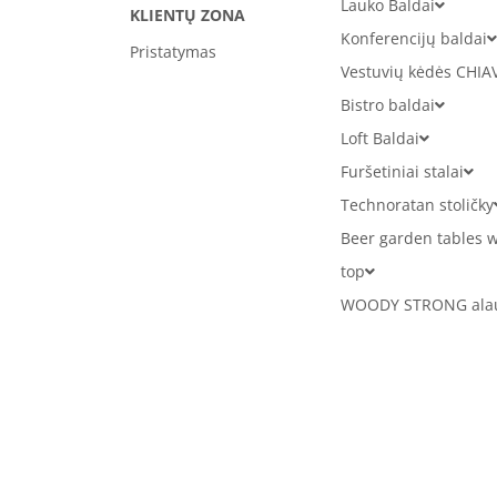
Lauko Baldai
KLIENTŲ ZONA
Konferencijų baldai
Pristatymas
Vestuvių kėdės CHIA
Bistro baldai
Loft Baldai
Furšetiniai stalai
Technoratan stoličky
Beer garden tables w
top
WOODY STRONG alaus