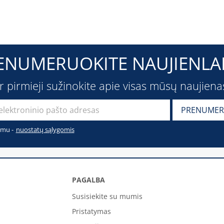
ENUMERUOKITE NAUJIENLAI
ir pirmieji sužinokite apie visas mūsų naujiena
imu -
nuostatų sąlygomis
PAGALBA
Susisiekite su mumis
Pristatymas