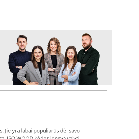
 Jie yra labai populiarūs dėl savo
igą. ISO WOOD kėdes lengva valyti.