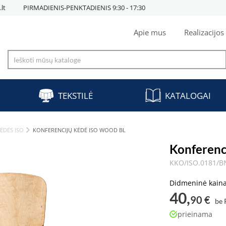
lt
PIRMADIENIS-PENKTADIENIS 9:30 - 17:30
Apie mus
Realizacijos
TEKSTILĖ
KATALOGAI
ĖDĖS ISO
KONFERENCIJŲ KĖDĖ ISO WOOD BL
Konferenc
KKO/ISO.0181/
Didmeninė kain
40,
90 €
be
prieinama