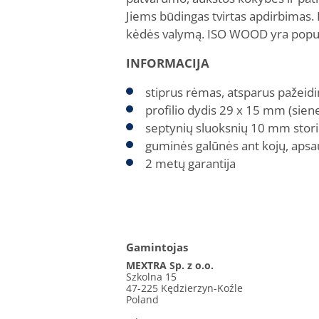
Jiems būdingas tvirtas apdirbimas. 
kėdės valymą. ISO WOOD yra populia
INFORMACIJA
stiprus rėmas, atsparus pažei
profilio dydis 29 x 15 mm (sien
septynių sluoksnių 10 mm stori
guminės galūnės ant kojų, apsa
2 metų garantija
Gamintojas
MEXTRA Sp. z o.o.
Szkolna 15
47-225 Kędzierzyn-Koźle
Poland