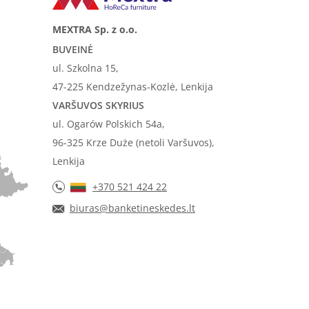
MEXTRA Sp. z o.o.
BUVEINĖ
ul. Szkolna 15,
47-225 Kendzežynas-Kozlė, Lenkija
VARŠUVOS SKYRIUS
ul. Ogarów Polskich 54a,
96-325 Krze Duże (netoli Varšuvos),
Lenkija
+370 521 424 22
biuras@banketineskedes.lt