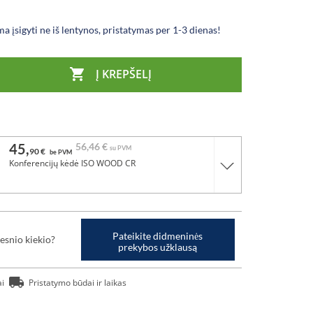
a įsigyti ne iš lentynos, pristatymas per 1-3 dienas!

Į KREPŠELĮ
45,
56,
46 €
su PVM
90 €
be PVM
Konferencijų kėdė ISO WOOD CR
Pateikite didmeninės
esnio kiekio?
prekybos užklausą
ai
Pristatymo būdai ir laikas