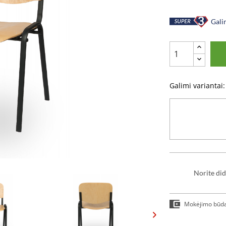
Galim
Galimi variantai:
Norite did
Mokėjimo būd