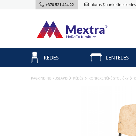
+370 521 424 22
biuras@banketineskedes.
KĖDĖS
LENTELĖS
PAGRINDINIS PUSLAPIS
KĖDĖS
KONFERENČNÉ STOLIČKY
K