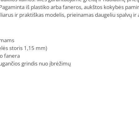
Pagaminta iš plastiko arba faneros, aukštos kokybės pamin
rus ir praktiškas modelis, prieinamas daugeliu spalvų ir 
dimams
elės storis 1,15 mm)
o fanera
ugančios grindis nuo įbrėžimų