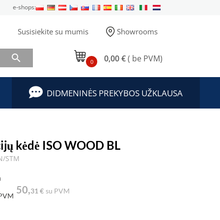
e-shops:
Susisiekite su mumis
Showrooms

0,00 €
( be PVM)
0
DIDMENINĖS PREKYBOS UŽKLAUSA
ijų kėdė ISO WOOD BL
BN/STM
a
50,
31 €
su PVM
 PVM