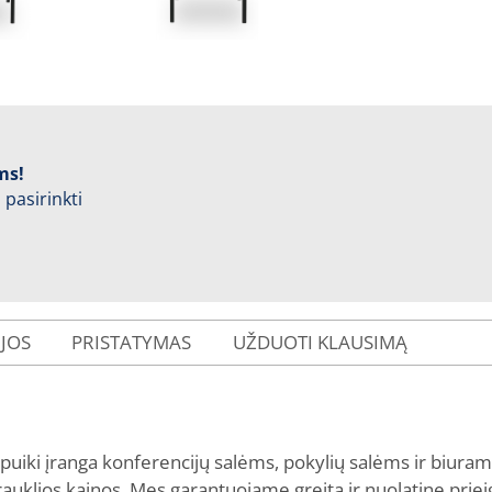
ms!
 pasirinkti
IJOS
PRISTATYMAS
UŽDUOTI KLAUSIMĄ
iki įranga konferencijų salėms, pokylių salėms ir biurams.
auklios kainos. Mes garantuojame greitą ir nuolatinę prie