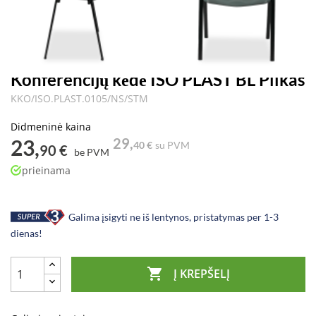
Konferencijų kėdė ISO PLAST BL Pilkas
KKO/ISO.PLAST.0105/NS/STM
Didmeninė kaina
23,
29,
40 €
su PVM
90 €
be PVM
prieinama
Galima įsigyti ne iš lentynos, pristatymas per 1-3
dienas!

Į KREPŠELĮ