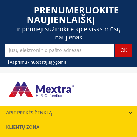
PRENUMERUOKITE
NAUJIENLAIŠKĮ
ir pirmieji sužinokite apie visas mūsų
naujienas
Aš priimu -
nuostatų sąlygomis
APIE PREKĖS ŽENKLĄ
KLIENTŲ ZONA