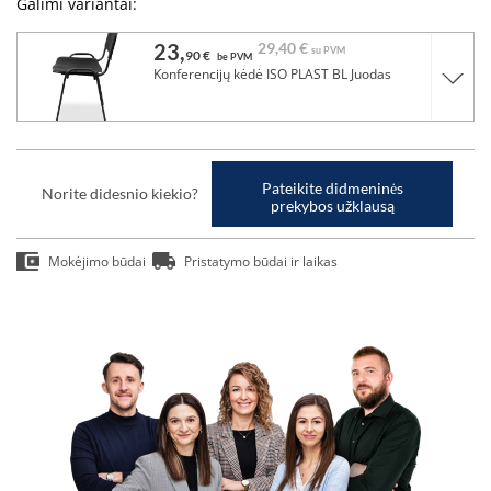
Galimi variantai:
23,
29,
40 €
su PVM
90 €
be PVM
Konferencijų kėdė ISO PLAST BL Juodas
Pateikite didmeninės
Norite didesnio kiekio?
prekybos užklausą
Mokėjimo būdai
Pristatymo būdai ir laikas