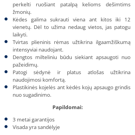
perkelti ruošiant patalpą kelioms dešimtims
žmonių.
Kėdes galima sukrauti viena ant kitos iki 12
vienetų. Dėl to užima nedaug vietos, jas patogu
laikyti.
Tvirtas plieninis rėmas užtikrina ilgaamžiškumą
intensyviai naudojant.
Dengtos milteliniu būdu siekiant apsaugoti nuo
pažeidimų.
Patogi sėdynė ir platus atlošas užtikrina
naudojimosi komfortą.
Plastikinės kojelės ant kėdės kojų apsaugo grindis
nuo sugadinimo.
Papildomai:
3 metai garantijos
Visada yra sandėlyje