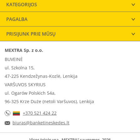
KATEGORIJOS
PAGALBA
PRISIJUNK PRIE MŪSŲ
MEXTRA Sp. z o.o.
BUVEINĖ
ul. Szkolna 15,
47-225 Kendzežynas-Kozlė, Lenkija
VARŠUVOS SKYRIUS
ul. Ogarów Polskich 54a,
96-325 Krze Duże (netoli Varšuvos), Lenkija
+370 521 424 22
biuras@banketineskedes.lt
Visos teisės yra „MEXTRA“ saugomos. 2026