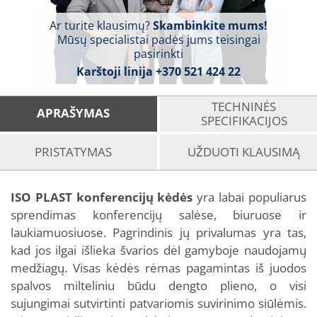
Ar turite klausimų?
Skambinkite mums!
Mūsų specialistai padės jums teisingai
pasirinkti
Karštoji linija
+370 521 424 22
TECHNINĖS
APRAŠYMAS
SPECIFIKACIJOS
PRISTATYMAS
UŽDUOTI KLAUSIMĄ
ISO PLAST konferencijų kėdės
yra labai populiarus
sprendimas konferencijų salėse, biuruose ir
laukiamuosiuose. Pagrindinis jų privalumas yra tas,
kad jos ilgai išlieka švarios dėl gamyboje naudojamų
medžiagų. Visas kėdės rėmas pagamintas iš juodos
spalvos milteliniu būdu dengto plieno, o visi
sujungimai sutvirtinti patvariomis suvirinimo siūlėmis.