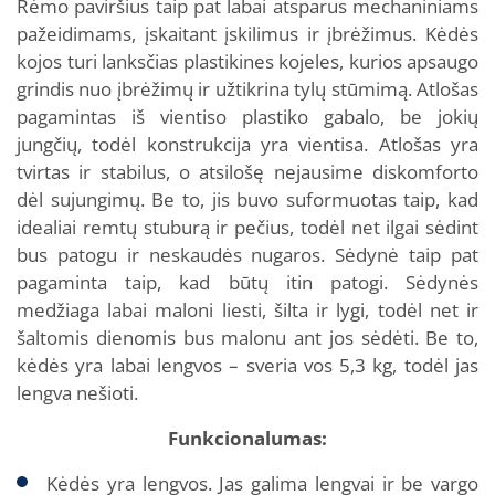
Rėmo paviršius taip pat labai atsparus mechaniniams
pažeidimams, įskaitant įskilimus ir įbrėžimus. Kėdės
kojos turi lanksčias plastikines kojeles, kurios apsaugo
grindis nuo įbrėžimų ir užtikrina tylų stūmimą. Atlošas
pagamintas iš vientiso plastiko gabalo, be jokių
jungčių, todėl konstrukcija yra vientisa. Atlošas yra
tvirtas ir stabilus, o atsilošę nejausime diskomforto
dėl sujungimų. Be to, jis buvo suformuotas taip, kad
idealiai remtų stuburą ir pečius, todėl net ilgai sėdint
bus patogu ir neskaudės nugaros. Sėdynė taip pat
pagaminta taip, kad būtų itin patogi. Sėdynės
medžiaga labai maloni liesti, šilta ir lygi, todėl net ir
šaltomis dienomis bus malonu ant jos sėdėti. Be to,
kėdės yra labai lengvos – sveria vos 5,3 kg, todėl jas
lengva nešioti.
Funkcionalumas:
Kėdės yra lengvos. Jas galima lengvai ir be vargo