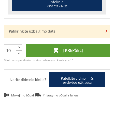
Infolinia:
+370 521 424 22
Patikrinkite užbaigimo datą

Į KREPŠELĮ
Minimalus produkto pirkimo užsakymo kiekis yra 10.
Pateikite didmeninės
Norite didesnio kiekio?
prekybos užklausą
Mokėjimo būdai
Pristatymo būdai ir laikas