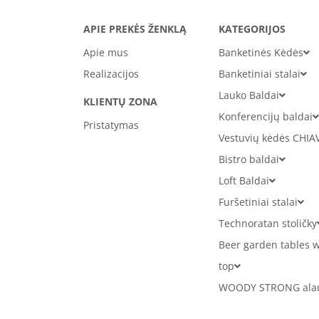
APIE PREKĖS ŽENKLĄ
KATEGORIJOS
Apie mus
Banketinės Kėdės
Realizacijos
Banketiniai stalai
Lauko Baldai
KLIENTŲ ZONA
Konferencijų baldai
Pristatymas
Vestuvių kėdės CHIA
Bistro baldai
Loft Baldai
Furšetiniai stalai
Technoratan stoličky
Beer garden tables w
top
WOODY STRONG alaus