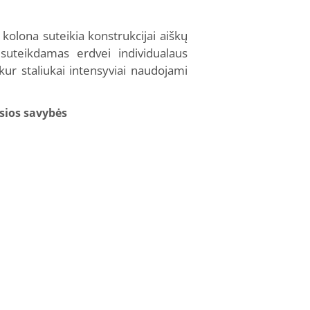
kolona suteikia konstrukcijai aiškų
 suteikdamas erdvei individualaus
ur staliukai intensyviai naudojami
sios savybės