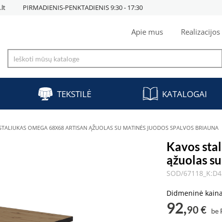
lt
PIRMADIENIS-PENKTADIENIS 9:30 - 17:30
Apie mus
Realizacijos
TEKSTILĖ
KATALOGAI
STALIUKAS OMEGA 68X68 ARTISAN ĄŽUOLAS SU MATINĖS JUODOS SPALVOS BRIAUNA
Kavos sta
ąžuolas su
SOD/67118_K:D4
Didmeninė kain
92,
90 €
be