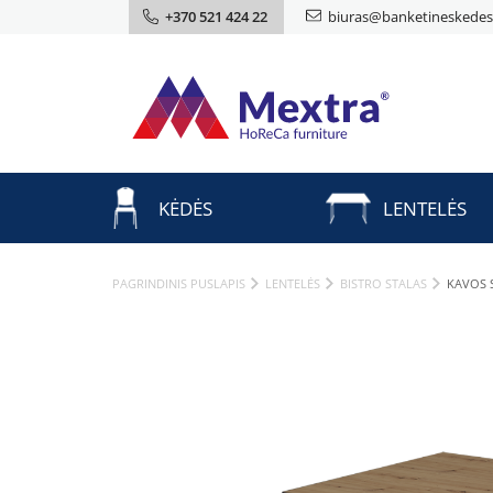
+370 521 424 22
biuras@banketineskedes.
KĖDĖS
LENTELĖS
PAGRINDINIS PUSLAPIS
LENTELĖS
BISTRO STALAS
KAVOS 