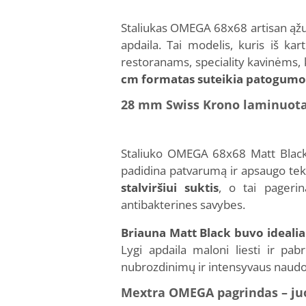
Staliukas OMEGA 68x68 artisan ąžu
apdaila. Tai modelis, kuris iš ka
restoranams, speciality kavinėms, 
cm formatas suteikia patogumo p
28 mm Swiss Krono laminuotas
Staliuko OMEGA 68x68 Matt Black s
padidina patvarumą ir apsaugo tek
stalviršiui suktis
, o tai pagerin
antibakterines savybes.
Briauna Matt Black buvo idealiai 
Lygi apdaila maloni liesti ir pa
nubrozdinimų ir intensyvaus naud
Mextra OMEGA pagrindas – juod