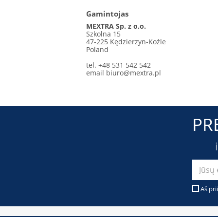
Gamintojas
MEXTRA Sp. z o.o.
Szkolna 15
47-225 Kędzierzyn-Koźle
Poland
tel. +48 531 542 542
email
biuro@mextra.pl
PR
Aš pri