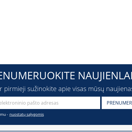
ENUMERUOKITE NAUJIENLAI
ir pirmieji sužinokite apie visas mūsų naujiena
imu -
nuostatų sąlygomis