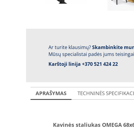
Ar turite klausimų?
Skambinkite mu
Mūsų specialistai padės jums teisingai
Karštoji linija
+370 521 424 22
APRAŠYMAS
TECHNINĖS SPECIFIKAC
Kavinės staliukas OMEGA 68x6