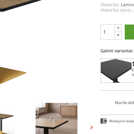
Stalviršis:
Lamin
Stalviršio storis:
Galimi variantai:
K
s
Norite did
Mokėjimo būd