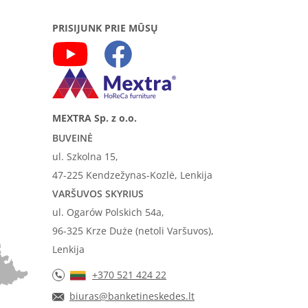
PRISIJUNK PRIE MŪSŲ
MEXTRA Sp. z o.o.
BUVEINĖ
ul. Szkolna 15,
47-225 Kendzežynas-Kozlė, Lenkija
VARŠUVOS SKYRIUS
ul. Ogarów Polskich 54a,
96-325 Krze Duże (netoli Varšuvos),
Lenkija
+370 521 424 22
biuras@banketineskedes.lt