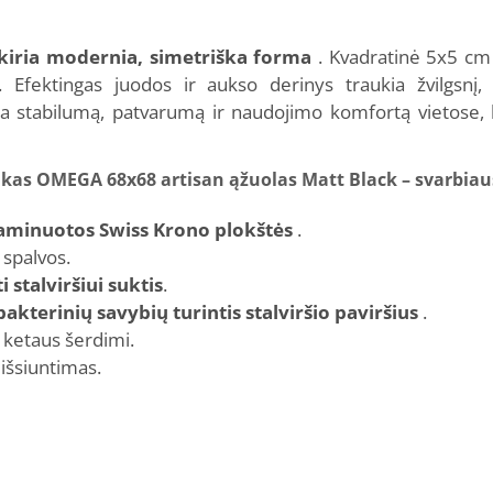
kiria modernia, simetriška forma
. Kvadratinė 5x5 cm 
 Efektingas juodos ir aukso derinys traukia žvilgsnį,
ina stabilumą, patvarumą ir naudojimo komfortą vietose, k
ukas OMEGA 68x68 artisan ąžuolas Matt Black – svarbiau
 laminuotos Swiss Krono plokštės
.
 spalvos.
 stalviršiui suktis
.
bakterinių savybių turintis stalviršio paviršius
.
 ketaus šerdimi.
s išsiuntimas.