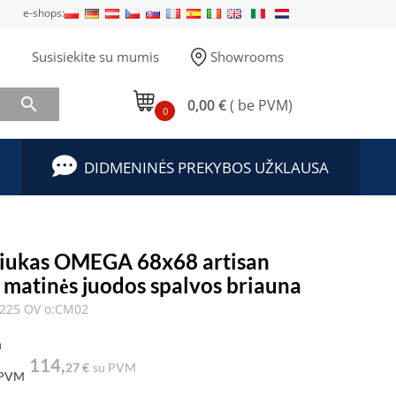
e-shops:
Susisiekite su mumis
Showrooms

0,00 €
( be PVM)
0
DIDMENINĖS PREKYBOS UŽKLAUSA
liukas OMEGA 68x68 artisan
 matinės juodos spalvos briauna
225 OV o:CM02
a
114,
27 €
su PVM
 PVM