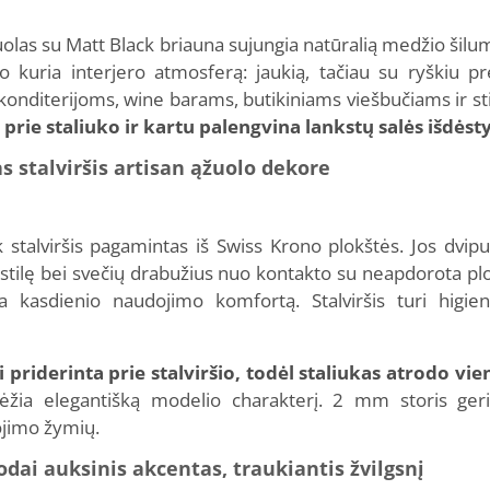
olas su Matt Black briauna sujungia natūralią medžio šilu
rto kuria interjero atmosferą: jaukią, tačiau su ryškiu 
konditerijoms, wine barams, butikiniams viešbučiams ir s
rie staliuko ir kartu palengvina lankstų salės išdės
 stalviršis artisan ąžuolo dekore
talviršis pagamintas iš Swiss Krono plokštės. Jos dvipu
stilę bei svečių drabužius nuo kontakto su neapdorota pl
a kasdienio naudojimo komfortą. Stalviršis turi higienin
priderinta prie stalviršio, todėl staliukas atrodo vien
brėžia elegantišką modelio charakterį. 2 mm storis g
ojimo žymių.
ai auksinis akcentas, traukiantis žvilgsnį