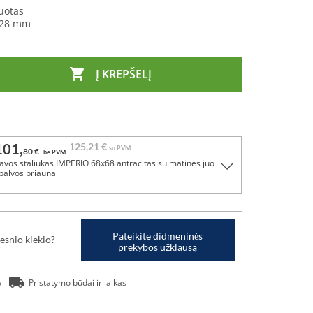
uotas
28 mm

Į KREPŠELĮ
101,
125,
21 €
su PVM
80 €
be PVM
avos staliukas IMPERIO 68x68 antracitas su matinės juodos
palvos briauna
Pateikite didmeninės
esnio kiekio?
prekybos užklausą
ai
Pristatymo būdai ir laikas