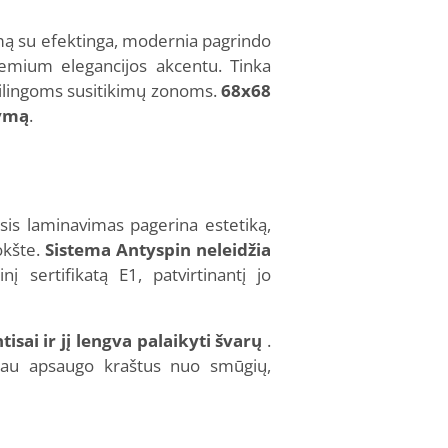
mą su efektinga, modernia pagrindo
premium elegancijos akcentu. Tinka
tilingoms susitikimų zonoms.
68x68
tymą
.
sis laminavimas pagerina estetiką,
okšte.
Sistema Antyspin neleidžia
į sertifikatą E1, patvirtinantį jo
tisai ir jį lengva palaikyti švarų
.
eriau apsaugo kraštus nuo smūgių,