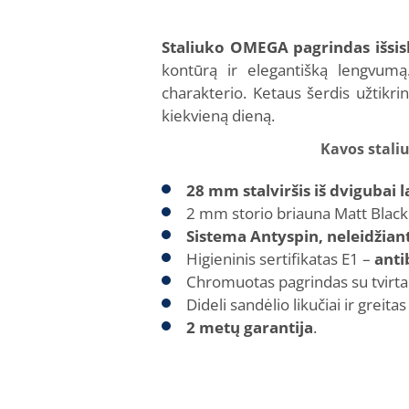
Staliuko OMEGA pagrindas išsis
kontūrą ir elegantišką lengvumą.
charakterio. Ketaus šerdis užtikr
kiekvieną dieną.
Kavos stali
28 mm stalviršis iš dvigubai
2 mm storio briauna Matt Black
Sistema Antyspin, neleidžianti
Higieninis sertifikatas E1 –
anti
Chromuotas pagrindas su tvirta
Dideli sandėlio likučiai ir greita
2 metų garantija
.