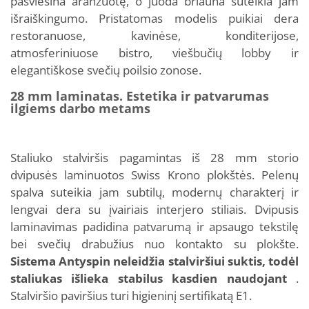
pašviesina aranžuotę, o juoda briauna suteikia jam
išraiškingumo. Pristatomas modelis puikiai dera
restoranuose, kavinėse, konditerijose,
atmosferiniuose bistro, viešbučių lobby ir
elegantiškose svečių poilsio zonose.
28 mm laminatas. Estetika ir patvarumas
ilgiems darbo metams
Staliuko stalviršis pagamintas iš 28 mm storio
dvipusės laminuotos Swiss Krono plokštės. Pelenų
spalva suteikia jam subtilų, modernų charakterį ir
lengvai dera su įvairiais interjero stiliais. Dvipusis
laminavimas padidina patvarumą ir apsaugo tekstilę
bei svečių drabužius nuo kontakto su plokšte.
Sistema Antyspin neleidžia stalviršiui suktis, todėl
staliukas išlieka stabilus kasdien naudojant
.
Stalviršio paviršius turi higieninį sertifikatą E1.