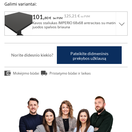
Galimi variantai:
101,
125,
21 €
su PVM
80 €
be PVM
Kavos staliukas IMPERIO 68x68 antracitas su matinės
juodos spalvos briauna
Pateikite didmeninės
Norite didesnio kiekio?
prekybos užklausą
Mokėjimo būdai
Pristatymo būdai ir laikas