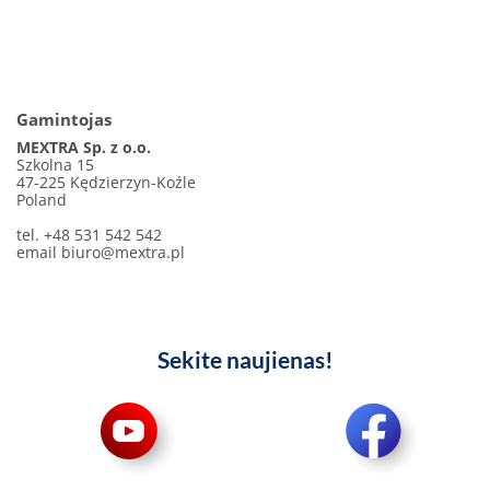
Gamintojas
MEXTRA Sp. z o.o.
Szkolna 15
47-225 Kędzierzyn-Koźle
Poland
tel. +48 531 542 542
email
biuro@mextra.pl
Sekite naujienas!