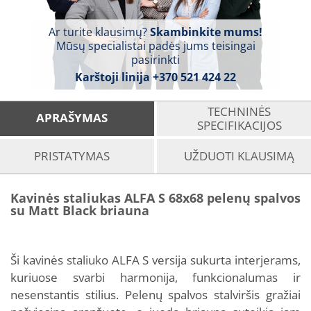
Ar turite klausimų?
Skambinkite mums!
Mūsų specialistai padės jums teisingai
pasirinkti
Karštoji linija
+370 521 424 22
TECHNINĖS
APRAŠYMAS
SPECIFIKACIJOS
PRISTATYMAS
UŽDUOTI KLAUSIMĄ
Kavinės staliukas ALFA S 68x68 pelenų spalvos
su Matt Black briauna
Ši kavinės staliuko ALFA S versija sukurta interjerams,
kuriuose svarbi harmonija, funkcionalumas ir
nesenstantis stilius. Pelenų spalvos stalviršis gražiai