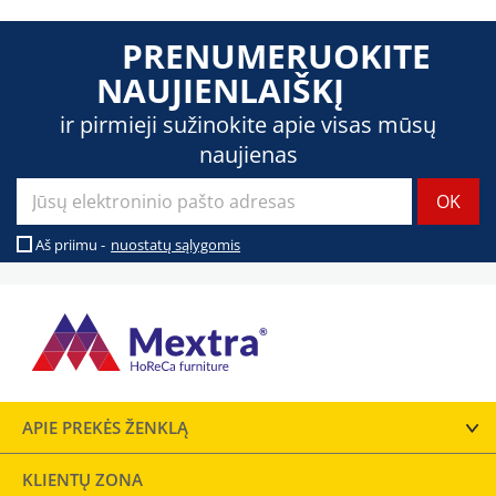
PRENUMERUOKITE
NAUJIENLAIŠKĮ
ir pirmieji sužinokite apie visas mūsų
naujienas
Aš priimu -
nuostatų sąlygomis
APIE PREKĖS ŽENKLĄ
KLIENTŲ ZONA