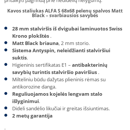
pritaikyti pagrindą prie nedidelių nelygumų.
Kavos staliukas ALFA S 68x68 pelenų spalvos Matt
Black – svarbiausios savybės
28 mm stalviršis iš dvigubai laminuotos Swiss
Krono plokštės
.
Matt Black briauna
, 2 mm storio.
Sistema Antyspin, neleidžianti stalviršiui
suktis
.
Higieninis sertifikatas E1 –
antibakterinių
savybių turintis stalviršio paviršius
.
Milteliniu būdu dažytas plieninis rėmas su
antikorozine danga.
Reguliuojamos kojelės lengvam stalo
išlyginimui
.
Dideli sandėlio likučiai ir greitas išsiuntimas.
2 metų garantija
.