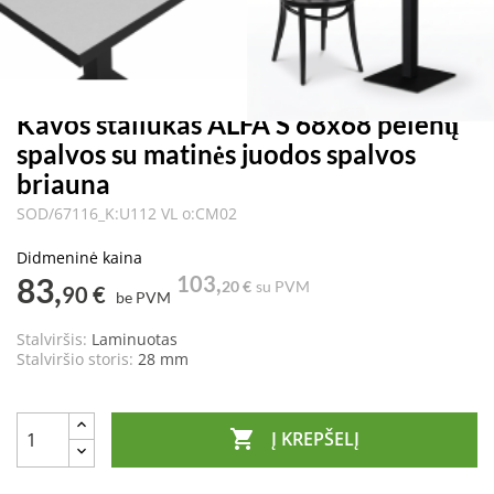
Kavos staliukas ALFA S 68x68 pelenų
spalvos su matinės juodos spalvos
briauna
SOD/67116_K:U112 VL o:CM02
Didmeninė kaina
83,
103,
20 €
su PVM
90 €
be PVM
Stalviršis:
Laminuotas
Stalviršio storis:
28 mm

Į KREPŠELĮ