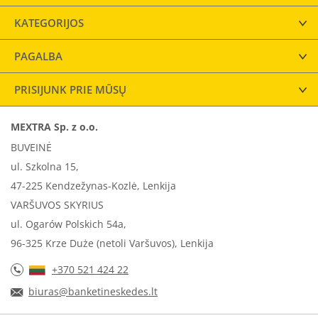
KATEGORIJOS
PAGALBA
PRISIJUNK PRIE MŪSŲ
MEXTRA Sp. z o.o.
BUVEINĖ
ul. Szkolna 15,
47-225 Kendzežynas-Kozlė, Lenkija
VARŠUVOS SKYRIUS
ul. Ogarów Polskich 54a,
96-325 Krze Duże (netoli Varšuvos), Lenkija
+370 521 424 22
biuras@banketineskedes.lt