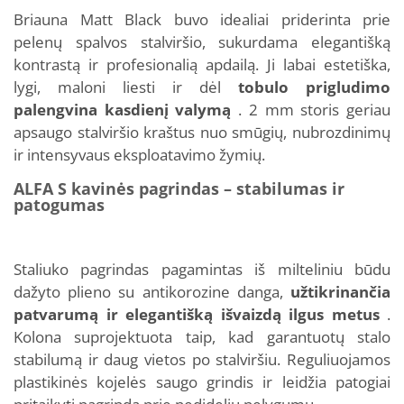
Briauna Matt Black buvo idealiai priderinta prie
pelenų spalvos stalviršio, sukurdama elegantišką
kontrastą ir profesionalią apdailą. Ji labai estetiška,
lygi, maloni liesti ir dėl
tobulo prigludimo
palengvina kasdienį valymą
. 2 mm storis geriau
apsaugo stalviršio kraštus nuo smūgių, nubrozdinimų
ir intensyvaus eksploatavimo žymių.
ALFA S kavinės pagrindas – stabilumas ir
patogumas
Staliuko pagrindas pagamintas iš milteliniu būdu
dažyto plieno su antikorozine danga,
užtikrinančia
patvarumą ir elegantišką išvaizdą ilgus metus
.
Kolona suprojektuota taip, kad garantuotų stalo
stabilumą ir daug vietos po stalviršiu. Reguliuojamos
plastikinės kojelės saugo grindis ir leidžia patogiai