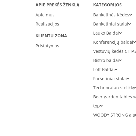
APIE PREKĖS ŽENKLĄ
KATEGORIJOS
Apie mus
Banketinės Kėdės
Realizacijos
Banketiniai stalai
Lauko Baldai
KLIENTŲ ZONA
Konferencijų baldai
Pristatymas
Vestuvių kėdės CHIA
Bistro baldai
Loft Baldai
Furšetiniai stalai
Technoratan stoličky
Beer garden tables w
top
WOODY STRONG alaus