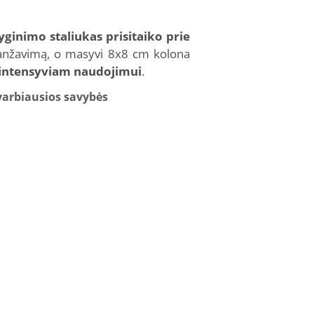
yginimo staliukas prisitaiko prie
aranžavimą, o masyvi 8x8 cm kolona
 intensyviam naudojimui
.
varbiausios savybės