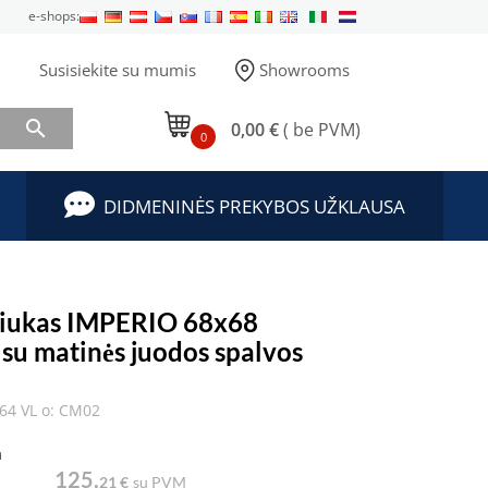
e-shops:
Susisiekite su mumis
Showrooms

0,00 €
( be PVM)
0
DIDMENINĖS PREKYBOS UŽKLAUSA
liukas IMPERIO 68x68
 su matinės juodos spalvos
64 VL o: CM02
a
125,
21 €
su PVM