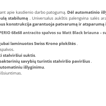
jant apie kasdienio darbo patogumą.
Dėl automatinio išl
obulą stabilumą
. Universalus aukštis palengvina salės 
taus konstrukcija garantuoja patvarumą ir atsparumą
PERIO 68x68 antracito spalvos su Matt Black briauna – s
vigubai laminuotos Swiss Krono plokštės
.
spalvos.
 stalviršiui suktis
.
bakterinių savybių turintis stalviršio paviršius
.
automatiniu išlyginimu
.
s išsiuntimas.