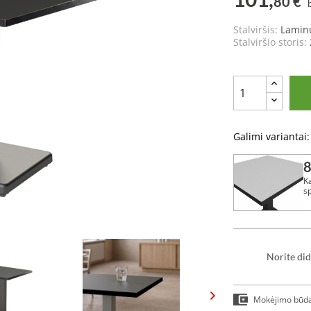
80 €
Stalviršis:
Lamin
Stalviršio storis:
Galimi variantai:
8
K
s
Norite did
Mokėjimo būd