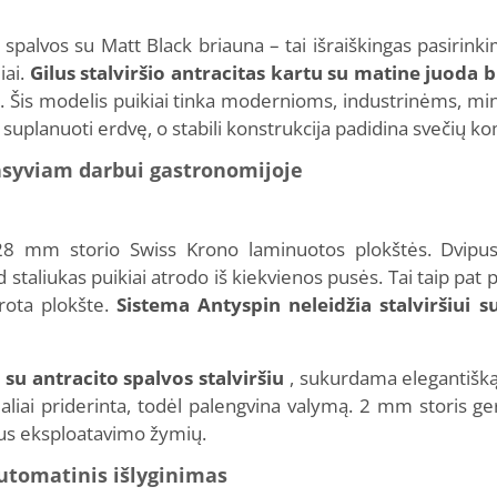
palvos su Matt Black briauna – tai išraiškingas pasirinki
iai.
Gilus stalviršio antracitas kartu su matine juoda
. Šis modelis puikiai tinka modernioms, industrinėms, mi
suplanuoti erdvę, o stabili konstrukcija padidina svečių ko
nsyviam darbui gastronomijoje
š 28 mm storio Swiss Krono laminuotos plokštės. Dvipus
 staliukas puikiai atrodo iš kiekvienos pusės. Tai taip pat p
rota plokšte.
Sistema Antyspin neleidžia stalviršiui s
 su antracito spalvos stalviršiu
, sukurdama elegantišką,
 idealiai priderinta, todėl palengvina valymą. 2 mm storis 
us eksploatavimo žymių.
utomatinis išlyginimas