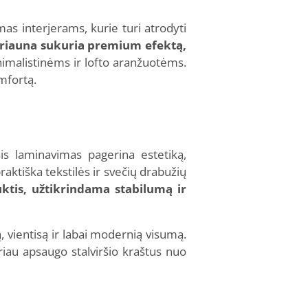
mas interjerams, kurie turi atrodyti
 briauna sukuria premium efektą,
nimalistinėms ir lofto aranžuotėms.
mfortą.
is laminavimas pagerina estetiką,
raktiška tekstilės ir svečių drabužių
uktis, užtikrindama stabilumą ir
 vientisą ir labai modernią visumą.
geriau apsaugo stalviršio kraštus nuo