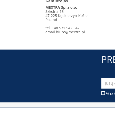
Gamintojas
MEXTRA Sp. z o.o.
Szkolna 15
47-225 Kędzierzyn-Koźle
Poland
tel. +48 531 542 542
email
biuro@mextra.pl
PR
Aš pri