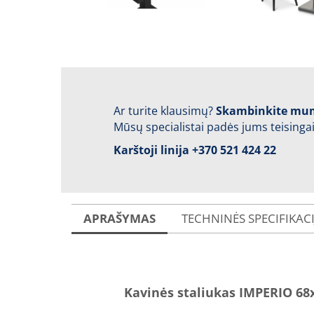
Ar turite klausimų?
Skambinkite mu
Mūsų specialistai padės jums teisingai
Karštoji linija
+370 521 424 22
APRAŠYMAS
TECHNINĖS SPECIFIKAC
Kavinės staliukas IMPERIO 68x