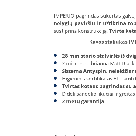
IMPERIO pagrindas sukurtas galvo
nelygių paviršių ir užtikrina t
sustiprina konstrukciją.
Tvirta ke
Kavos staliukas IM
28 mm storio stalviršis iš d
2 milimetrų briauna Matt Black 
Sistema Antyspin, neleidžianti
Higieninis sertifikatas E1 –
anti
Tvirtas ketaus pagrindas su 
Dideli sandėlio likučiai ir greita
2 metų garantija
.