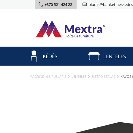
+370 521 424 22
biuras@banketineskedes.
KĖDĖS
LENTELĖS
PAGRINDINIS PUSLAPIS
LENTELĖS
BISTRO STALAS
KAVOS 