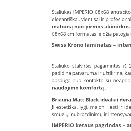
Staliukas IMPERIO 68x68 antracito s
elegantiškai, vientisai ir profesional
matomą nuo pirmos akimirkos
68x68 cm formatas leidžia patogiai 
Swiss Krono laminatas – inte
Staliuko stalviršis pagamintas i
padidina patvarumą ir užtikrina, kad
apsauga nuo kontakto su neapdo
naudojimo komfortą
.
Briauna Matt Black idealiai dera
Ji estetiška, lygi, maloni liesti ir
smūgių, nubrozdinimų ir intensyva
IMPERIO ketaus pagrindas – a