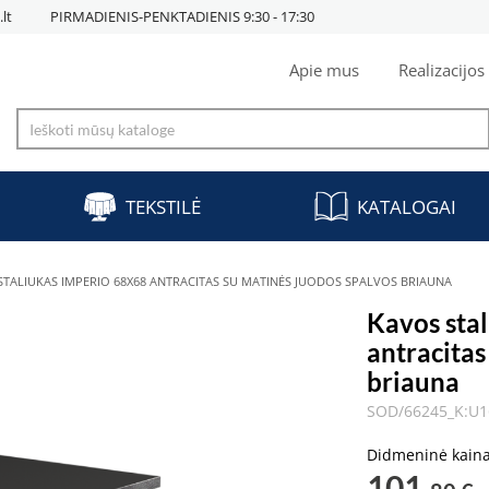
lt
PIRMADIENIS-PENKTADIENIS 9:30 - 17:30
Apie mus
Realizacijos
TEKSTILĖ
KATALOGAI
STALIUKAS IMPERIO 68X68 ANTRACITAS SU MATINĖS JUODOS SPALVOS BRIAUNA
Kavos sta
antracitas
briauna
SOD/66245_K:U1
Didmeninė kain
101,