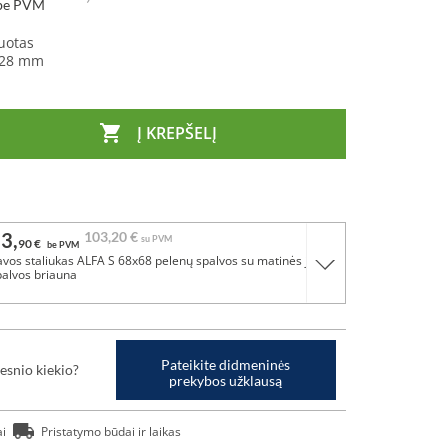
be PVM
uotas
28 mm

Į KREPŠELĮ
3,
103,
20 €
su PVM
90 €
be PVM
avos staliukas ALFA S 68x68 pelenų spalvos su matinės juodos
palvos briauna
Pateikite didmeninės
esnio kiekio?
prekybos užklausą
ai
Pristatymo būdai ir laikas