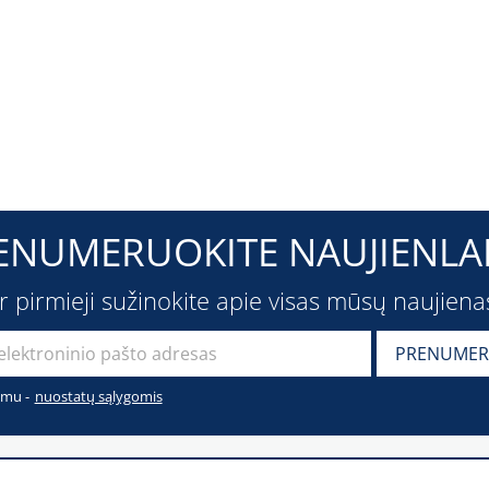
ENUMERUOKITE NAUJIENLAI
ir pirmieji sužinokite apie visas mūsų naujiena
imu -
nuostatų sąlygomis