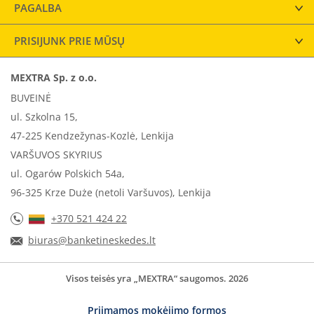
PAGALBA
PRISIJUNK PRIE MŪSŲ
MEXTRA Sp. z o.o.
BUVEINĖ
ul. Szkolna 15,
47-225 Kendzežynas-Kozlė, Lenkija
VARŠUVOS SKYRIUS
ul. Ogarów Polskich 54a,
96-325 Krze Duże (netoli Varšuvos), Lenkija
+370 521 424 22
biuras@banketineskedes.lt
Visos teisės yra „MEXTRA“ saugomos. 2026
Priimamos mokėjimo formos