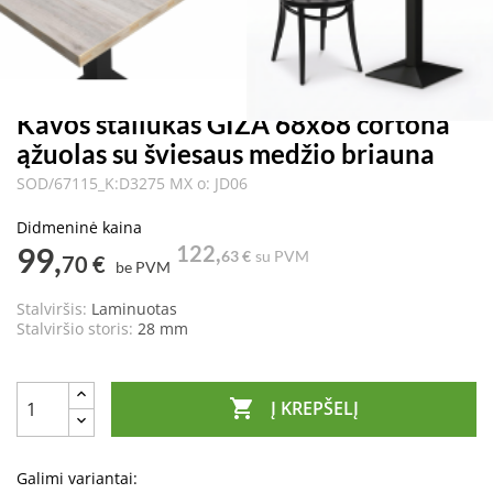
Kavos staliukas GIZA 68x68 cortona
ąžuolas su šviesaus medžio briauna
SOD/67115_K:D3275 MX o: JD06
Didmeninė kaina
99,
122,
63 €
su PVM
70 €
be PVM
Stalviršis:
Laminuotas
Stalviršio storis:
28 mm

Į KREPŠELĮ
Galimi variantai: