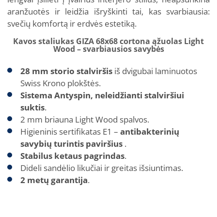
aranžuotės ir leidžia išryškinti tai, kas svarbiausia:
svečių komfortą ir erdvės estetiką.
Kavos staliukas GIZA 68x68 cortona ąžuolas Light
Wood – svarbiausios savybės
28 mm storio stalviršis
iš dvigubai laminuotos
Swiss Krono plokštės.
Sistema Antyspin, neleidžianti stalviršiui
suktis
.
2 mm briauna Light Wood spalvos.
Higieninis sertifikatas E1 –
antibakterinių
savybių turintis paviršius
.
Stabilus ketaus pagrindas
.
Dideli sandėlio likučiai ir greitas išsiuntimas.
2 metų garantija
.