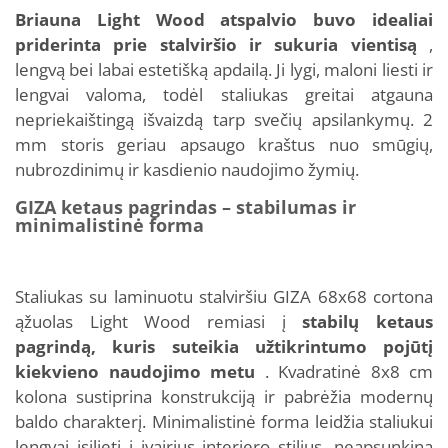
Briauna Light Wood atspalvio buvo idealiai
priderinta prie stalviršio ir sukuria vientisą
,
lengvą bei labai estetišką apdailą. Ji lygi, maloni liesti ir
lengvai valoma, todėl staliukas greitai atgauna
nepriekaištingą išvaizdą tarp svečių apsilankymų. 2
mm storis geriau apsaugo kraštus nuo smūgių,
nubrozdinimų ir kasdienio naudojimo žymių.
GIZA ketaus pagrindas – stabilumas ir
minimalistinė forma
Staliukas su laminuotu stalviršiu GIZA 68x68 cortona
ąžuolas Light Wood remiasi į
stabilų ketaus
pagrindą, kuris suteikia užtikrintumo pojūtį
kiekvieno naudojimo metu
. Kvadratinė 8x8 cm
kolona sustiprina konstrukciją ir pabrėžia modernų
baldo charakterį. Minimalistinė forma leidžia staliukui
lengvai įsilieti į įvairius interjero stilius, neapsunkina