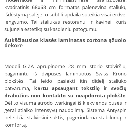
Kvadratinis 68x68 cm formatas palengvina staliukų
išdėstymą salėje, o subtili apdaila suteikia visai erdvei
lengvumo. Tai staliukas restoranui ir kavinei, kuris
sujungia estetiką su kasdieniu patogumu.
Aukščiausios klasės laminatas cortona ąžuolo
dekore
Modelį GIZA aprūpinome 28 mm storio stalviršiu,
pagamintu iš dvipusės laminuotos Swiss Krono
plokštės. Tai leido pasiekti itin didelį staliuko
patvarumą
, kartu apsaugant tekstilę ir svečių
drabužius nuo kontakto su neapdorota plokšte
.
Dėl to visuma atrodo tvarkingai iš kiekvienos pusės ir
gerai atlaiko intensyvų naudojimą. Sistema Antyspin
neleidžia stalviršiui suktis, pagerindama stabilumą ir
komfortą.