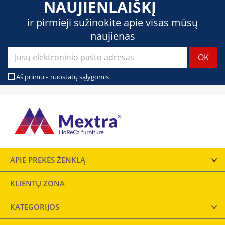
NAUJIENLAIŠKĮ
ir pirmieji sužinokite apie visas mūsų
naujienas
Aš priimu -
nuostatų sąlygomis
APIE PREKĖS ŽENKLĄ
KLIENTŲ ZONA
KATEGORIJOS