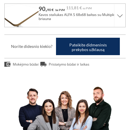
90,
111,
81 €
su PVM
90 €
be PVM
Kavos staliukas ALFA S 68x68 baltas su Multiplex
briauna
Pateikite didmeninės
Norite didesnio kiekio?
prekybos užklausą
Mokėjimo būdai
Pristatymo būdai ir laikas