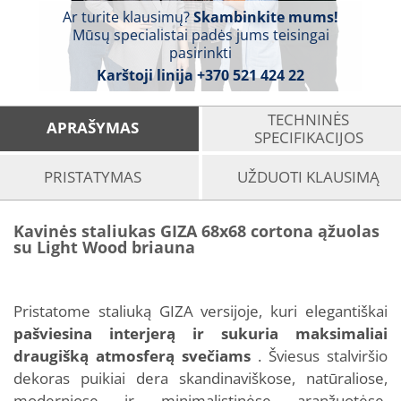
Ar turite klausimų?
Skambinkite mums!
Mūsų specialistai padės jums teisingai
pasirinkti
Karštoji linija
+370 521 424 22
TECHNINĖS
APRAŠYMAS
SPECIFIKACIJOS
PRISTATYMAS
UŽDUOTI KLAUSIMĄ
Kavinės staliukas GIZA 68x68 cortona ąžuolas
su Light Wood briauna
Pristatome staliuką GIZA versijoje, kuri elegantiškai
pašviesina interjerą ir sukuria maksimaliai
draugišką atmosferą svečiams
. Šviesus stalviršio
dekoras puikiai dera skandinaviškose, natūraliose,
moderniose ir minimalistinėse aranžuotėse.