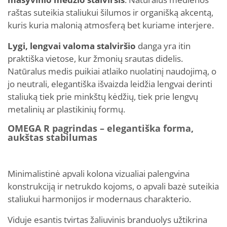
raštas suteikia staliukui šilumos ir organišką akcentą,
kuris kuria malonią atmosferą bet kuriame interjere.
Lygi, lengvai valoma stalviršio
danga yra itin
praktiška vietose, kur žmonių srautas didelis.
Natūralus medis puikiai atlaiko nuolatinį naudojimą, o
jo neutrali, elegantiška išvaizda leidžia lengvai derinti
staliuką tiek prie minkštų kėdžių, tiek prie lengvų
metalinių ar plastikinių formų.
OMEGA R pagrindas – elegantiška forma,
aukštas stabilumas
Minimalistinė apvali kolona vizualiai palengvina
konstrukciją ir netrukdo kojoms, o apvali bazė suteikia
staliukui harmonijos ir modernaus charakterio.
Viduje esantis tvirtas žaliuvinis branduolys užtikrina