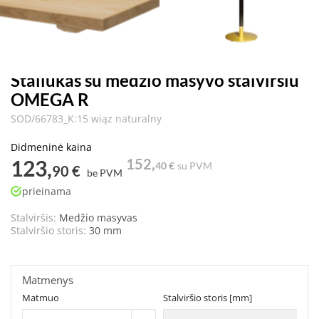
Staliukas su medžio masyvo stalviršiu
OMEGA R
SOD/66783_K:15 wiąz naturalny
Didmeninė kaina
123,
152,
40 €
su PVM
90 €
be PVM
prieinama
Stalviršis:
Medžio masyvas
Stalviršio storis:
30 mm
Matmenys
Matmuo
Stalviršio storis [mm]