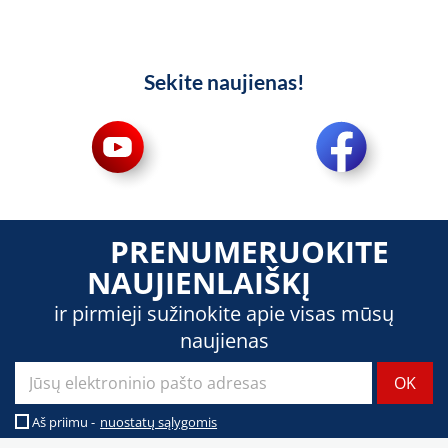
Sekite naujienas!
PRENUMERUOKITE
NAUJIENLAIŠKĮ
ir pirmieji sužinokite apie visas mūsų
naujienas
Aš priimu -
nuostatų sąlygomis