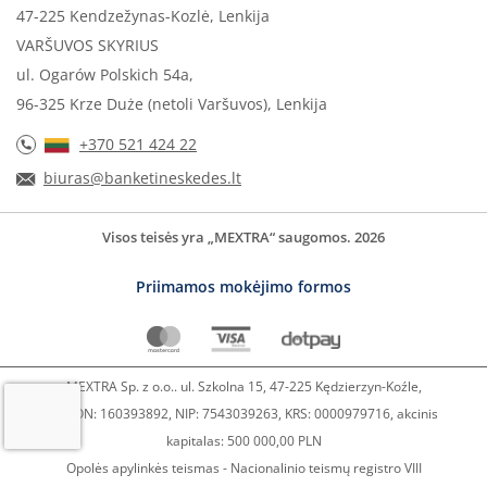
47-225 Kendzežynas-Kozlė, Lenkija
VARŠUVOS SKYRIUS
ul. Ogarów Polskich 54a,
96-325 Krze Duże (netoli Varšuvos), Lenkija
+370 521 424 22
biuras@banketineskedes.lt
Visos teisės yra „MEXTRA“ saugomos. 2026
Priimamos mokėjimo formos
MEXTRA Sp. z o.o.. ul. Szkolna 15, 47-225 Kędzierzyn-Koźle,
REGON: 160393892, NIP: 7543039263, KRS: 0000979716, akcinis
kapitalas: 500 000,00 PLN
Opolės apylinkės teismas - Nacionalinio teismų registro VIII