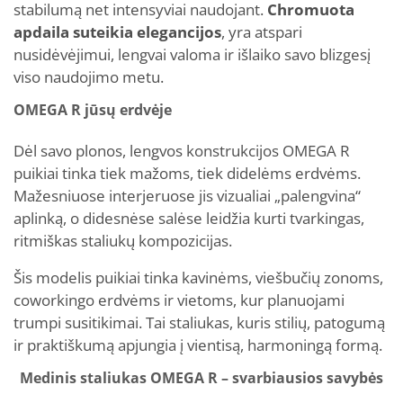
stabilumą net intensyviai naudojant.
Chromuota
apdaila suteikia elegancijos
, yra atspari
nusidėvėjimui, lengvai valoma ir išlaiko savo blizgesį
viso naudojimo metu.
OMEGA R jūsų erdvėje
Dėl savo plonos, lengvos konstrukcijos OMEGA R
puikiai tinka tiek mažoms, tiek didelėms erdvėms.
Mažesniuose interjeruose jis vizualiai „palengvina“
aplinką, o didesnėse salėse leidžia kurti tvarkingas,
ritmiškas staliukų kompozicijas.
Šis modelis puikiai tinka kavinėms, viešbučių zonoms,
coworkingo erdvėms ir vietoms, kur planuojami
trumpi susitikimai. Tai staliukas, kuris stilių, patogumą
ir praktiškumą apjungia į vientisą, harmoningą formą.
Medinis staliukas OMEGA R – svarbiausios savybės