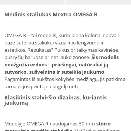
Medinis staliukas Mextra OMEGA R
OMEGA R – tai modelis, kurio plona kolona ir apvali
bazė suteikia staliukui vizualinio lengvumo ir
estetikos. Rezultatas? Puikus pritaikymas kavinėse,
pusryčių baruose ar net lauko zonose.
Šis modelis
neužgožia erdvės – priešingai, natūraliai ją
sutvarko, sušvelnina ir suteikia jaukumo
.
Pagamintas iš aukštos kokybės medžiagų, jis patikimai
tarnaus jūsų vietoje daugelį metų.
Klasikinis stalviršio dizainas, kuriantis
jaukumą
Modelyje OMEGA R naudojamas 30 mm
storio
masyvinio medžio stalviršis
. Natūralus medienos