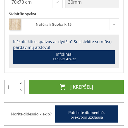
Stalviršio spalva
Natūrali Guoba k:15
Ieškote kitos spalvos ar dydžio? Susisiekite su mūsų
pardavimų atstovu!
Infolinia:
+370 521 424 22

Į KREPŠELĮ
Pateikite didmeninės
Norite didesnio kiekio?
prekybos užklausą