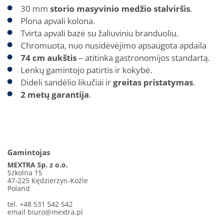
30 mm
storio masyvinio medžio stalviršis
.
Plona apvali kolona.
Tvirta apvali bazė su žaliuviniu branduoliu.
Chromuota, nuo nusidėvėjimo apsaugota apdaila
74 cm aukštis
– atitinka gastronomijos standartą.
Lenkų gamintojo patirtis ir kokybė.
Dideli sandėlio likučiai ir
greitas pristatymas
.
2 metų garantija
.
Gamintojas
MEXTRA Sp. z o.o.
Szkolna 15
47-225 Kędzierzyn-Koźle
Poland
tel. +48 531 542 542
email
biuro@mextra.pl