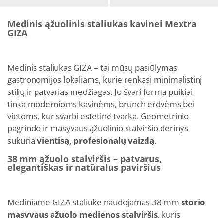
Medinis ąžuolinis staliukas kavinei Mextra
GIZA
Medinis staliukas GIZA – tai mūsų pasiūlymas
gastronomijos lokaliams, kurie renkasi minimalistinį
stilių ir patvarias medžiagas. Jo švari forma puikiai
tinka modernioms kavinėms, brunch erdvėms bei
vietoms, kur svarbi estetinė tvarka. Geometrinio
pagrindo ir masyvaus ąžuolinio stalviršio derinys
sukuria
vientisą, profesionalų vaizdą
.
38 mm ąžuolo stalviršis – patvarus,
elegantiškas ir natūralus paviršius
Mediniame GIZA staliuke naudojamas 38 mm
storio
masyvaus ąžuolo medienos stalviršis
, kuris