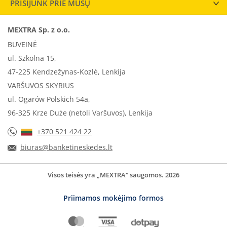
PRISIJUNK PRIE MŪSŲ
MEXTRA Sp. z o.o.
BUVEINĖ
ul. Szkolna 15,
47-225 Kendzežynas-Kozlė, Lenkija
VARŠUVOS SKYRIUS
ul. Ogarów Polskich 54a,
96-325 Krze Duże (netoli Varšuvos), Lenkija
+370 521 424 22
biuras@banketineskedes.lt
Visos teisės yra „MEXTRA“ saugomos. 2026
Priimamos mokėjimo formos