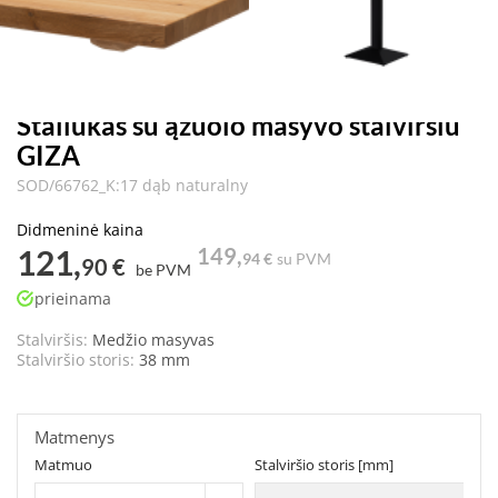
Staliukas su ąžuolo masyvo stalviršiu
GIZA
SOD/66762_K:17 dąb naturalny
Didmeninė kaina
121,
149,
94 €
su PVM
90 €
be PVM
prieinama
Stalviršis:
Medžio masyvas
Stalviršio storis:
38 mm
Matmenys
Matmuo
Stalviršio storis [mm]