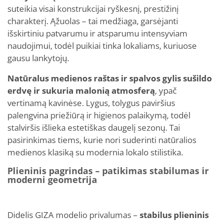
suteikia visai konstrukcijai ryškesnį, prestižinį
charakterį. Ąžuolas – tai medžiaga, garsėjanti
išskirtiniu patvarumu ir atsparumu intensyviam
naudojimui, todėl puikiai tinka lokaliams, kuriuose
gausu lankytojų.
Natūralus medienos raštas ir spalvos gylis sušildo
erdvę ir sukuria malonią atmosferą
, ypač
vertinamą kavinėse. Lygus, tolygus paviršius
palengvina priežiūrą ir higienos palaikymą, todėl
stalviršis išlieka estetiškas daugelį sezonų. Tai
pasirinkimas tiems, kurie nori suderinti natūralios
medienos klasiką su modernia lokalo stilistika.
Plieninis pagrindas – patikimas stabilumas ir
moderni geometrija
Didelis GIZA modelio privalumas –
stabilus plieninis