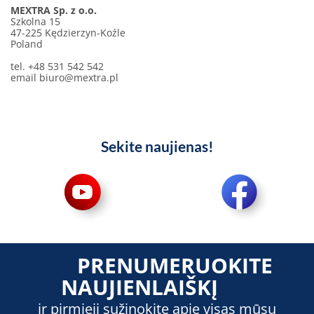
MEXTRA Sp. z o.o.
Szkolna 15
47-225 Kędzierzyn-Koźle
Poland
tel. +48 531 542 542
email
biuro@mextra.pl
Sekite naujienas!
PRENUMERUOKITE
NAUJIENLAIŠKĮ
ir pirmieji sužinokite apie visas mūsų