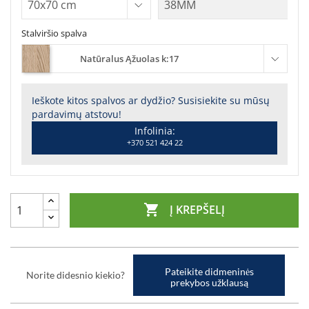
Stalviršio spalva
Natūralus Ąžuolas k:17
Ieškote kitos spalvos ar dydžio? Susisiekite su mūsų
pardavimų atstovu!
Infolinia:
+370 521 424 22

Į KREPŠELĮ
Pateikite didmeninės
Norite didesnio kiekio?
prekybos užklausą