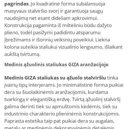
pagrindas
. Jo kvadratinė forma subalansuoja
masyvaus stalviršio svorį ir garantuoja saugų
naudojimą net esant dideliam apkrovimui.
Konstrukcija pagaminta iš milteliniu būdu dažyto
plieno, todėl pasižymi padidintu atsparumu
įbrėžimams ir išorinių veiksnių poveikiui. Liekna
kolona suteikia staliukui vizualinio lengvumo, išlaikant
aukštą tvirtumą.
Medinis ąžuolinis staliukas GIZA aranžacijoje
Medinis GIZA staliukas su ąžuolo stalviršiu
tinka
įvairių tipų interjerams. Jo minimalistinė forma puikiai
dera su šiuolaikinėmis aranžacijomis, kurdama
tvarkingą ir elegantišką erdvę. Tvirtą ąžuolinį stalviršį
galima derinti tiek su apmuštomis kėdėmis, tiek su
industrinio charakterio plieninėmis konstrukcijomis.
Paprasta estetika taip pat puikiai dera su augalais,
metalu ar medinėmis dekoratyvinėmis detalėmis.