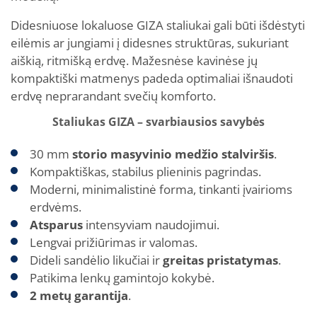
Didesniuose lokaluose GIZA staliukai gali būti išdėstyti
eilėmis ar jungiami į didesnes struktūras, sukuriant
aiškią, ritmišką erdvę. Mažesnėse kavinėse jų
kompaktiški matmenys padeda optimaliai išnaudoti
erdvę neprarandant svečių komforto.
Staliukas GIZA – svarbiausios savybės
30 mm
storio masyvinio medžio stalviršis
.
Kompaktiškas, stabilus plieninis pagrindas.
Moderni, minimalistinė forma, tinkanti įvairioms
erdvėms.
Atsparus
intensyviam naudojimui.
Lengvai prižiūrimas ir valomas.
Dideli sandėlio likučiai ir
greitas pristatymas
.
Patikima lenkų gamintojo kokybė.
2 metų garantija
.