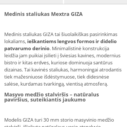
Medinis staliukas Mextra GIZA
Medinis staliukas GIZA tai šiuolaikiškas pasirinkimas
lokaliams,
ieškantiems lengvos formos ir didelio
patvarumo derinio
. Minimalistinė konstrukcija
leidžia jam puikiai įsilieti į šviesias kavines, modernius
bistro ir kitas erdves, kuriose dominuoja santūrus
dizainas. Tai kavinės staliukas, harmoningai atrodantis
tiek mažesniuose išdėstymuose, tiek didesnėse
salėse, kurdamas tvarkingą, vientisą atmosferą.
Masyvo medžio stalviršis – natūralus
paviršius, suteikiantis jaukumo
Modelis GIZA turi 30 mm storio masyvinio medžio
stalviršį, išlaikytą natūralaus uosio atspalvyje.