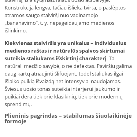
Konstrukcija lengva, tačiau išlieka tvirta, o paslėptos
atramos saugo stalviršį nuo vadinamojo
„bananavimo“, t. y. nepageidaujamo medienos
išlinkimo.
Kiekvienas stalviršis yra unikalus – individualus
medienos raštas ir natūralūs spalvos skirtumai
suteikia staliukams išskirtinį charakterį
. Tai
natūrali medžio savybė, o ne defektas. Paviršių galima
daug kartų atnaujinti šlifuojant, todėl staliukas ilgai
išlaiko puikią išvaizdą net intensyviai naudojamas.
Šviesus uosio tonas suteikia interjerui jaukumo ir
puikiai dera tiek prie klasikinių, tiek prie modernių
sprendimų.
Plieninis pagrindas – stabilumas šiuolaikinėje
formoje