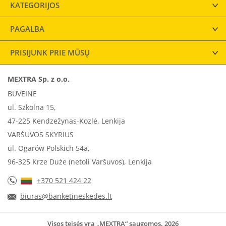
KATEGORIJOS
PAGALBA
PRISIJUNK PRIE MŪSŲ
MEXTRA Sp. z o.o.
BUVEINĖ
ul. Szkolna 15,
47-225 Kendzežynas-Kozlė, Lenkija
VARŠUVOS SKYRIUS
ul. Ogarów Polskich 54a,
96-325 Krze Duże (netoli Varšuvos), Lenkija
+370 521 424 22
biuras@banketineskedes.lt
Visos teisės yra „MEXTRA“ saugomos. 2026