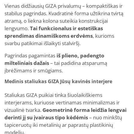
Vienas didžiausių GIZA privalumų – kompaktiškas ir
stabilus pagrindas. Kvadratinė forma užtikrina tvirtą
atramą, o liekna kolona suteikia konstrukcijai
lengvumo.
Tai funkcionalus ir estetiškas
sprendimas dinamiškoms erdvėms
, kurioms
svarbu patikimai išlaikyti stalviršį.
Pagrindas pagamintas
iš plieno, padengto
milteliniais dažais
– tai padidina atsparumą
įbrėžimams ir smūgiams.
Medinis staliukas GIZA Jūsų kavinės interjere
Staliukas GIZA puikiai tinka šiuolaikiškiems
interjerams, kuriuose vertinamas minimalizmas ir
vizualinė tvarka.
Geometrinė forma leidžia lengvai
derinti jį su įvairaus tipo kėdėmis
– nuo minkštų
tapiceruotų iki metalinių ar paprastų plastikinių
modelių.