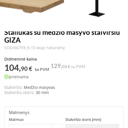
Staliukas su medžio masyvo stalviršiu
GIZA
SOD/66759_K:15 wiąz naturalny
Didmeninė kaina
104,
129,
03 €
su PVM
90 €
be PVM
prieinama
Stalviršis:
Medžio masyvas
Stalviršio storis:
30 mm
Matmenys
Matmuo
Stalviršio storis [mm]