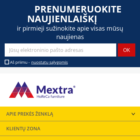
PRENUMERUOKITE
NAUJIENLAIŠKĮ
ir pirmieji sužinokite apie visas mūsų
naujienas
Aš priimu -
nuostatų sąlygomis
APIE PREKĖS ŽENKLĄ
KLIENTŲ ZONA