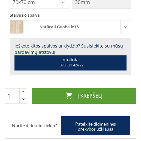
Stalviršio spalva
Natūrali Guoba k:15
Ieškote kitos spalvos ar dydžio? Susisiekite su mūsų
pardavimų atstovu!
Infolinia:
+370 521 424 22

Į KREPŠELĮ
Pateikite didmeninės
Norite didesnio kiekio?
prekybos užklausą