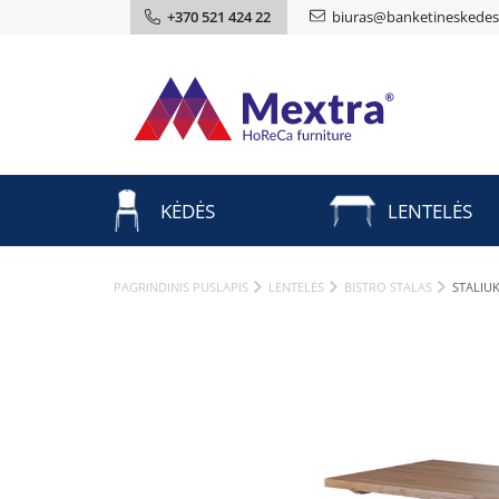
+370 521 424 22
biuras@banketineskedes.
KĖDĖS
LENTELĖS
PAGRINDINIS PUSLAPIS
LENTELĖS
BISTRO STALAS
STALIU