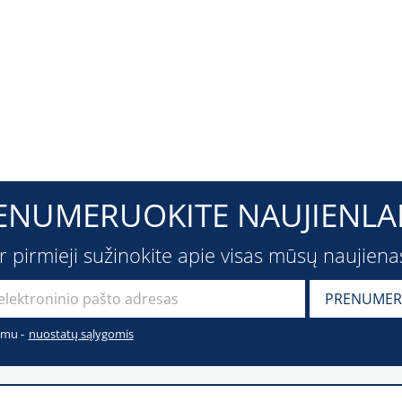
ENUMERUOKITE NAUJIENLAI
ir pirmieji sužinokite apie visas mūsų naujiena
imu -
nuostatų sąlygomis