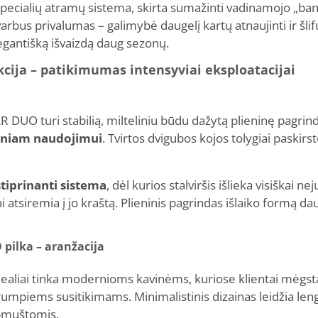
a specialių atramų sistema, skirta sumažinti vadinamojo „ban
rbus privalumas – galimybė daugelį kartų atnaujinti ir šlifuo
elegantišką išvaizdą daug sezonų.
cija – patikimumas intensyviai eksploatacijai
R DUO turi stabilią, milteliniu būdu dažytą plieninę pagrin
eniam naudojimui
. Tvirtos dvigubos kojos tolygiai paskirs
tiprinanti sistema
, dėl kurios stalviršis išlieka visiškai n
 atsiremia į jo kraštą. Plieninis pagrindas išlaiko formą d
pilka – aranžacija
aliai tinka modernioms kavinėms, kuriose klientai mėgsta
umpiems susitikimams. Minimalistinis dizainas leidžia lengva
apmuštomis.