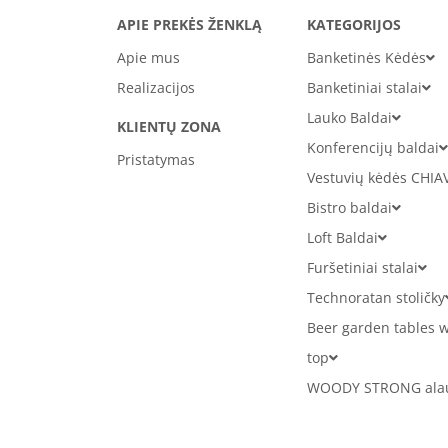
APIE PREKĖS ŽENKLĄ
KATEGORIJOS
Apie mus
Banketinės Kėdės
Realizacijos
Banketiniai stalai
Lauko Baldai
KLIENTŲ ZONA
Konferencijų baldai
Pristatymas
Vestuvių kėdės CHIA
Bistro baldai
Loft Baldai
Furšetiniai stalai
Technoratan stoličky
Beer garden tables w
top
WOODY STRONG alaus