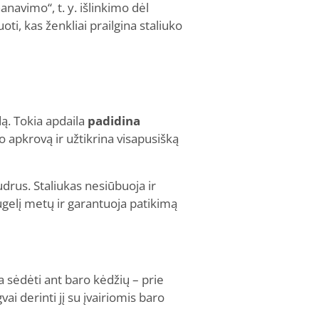
anavimo“, t. y. išlinkimo dėl
ti, kas ženkliai prailgina staliuko
dą. Tokia apdaila
padidina
to apkrovą ir užtikrina visapusišką
ejudrus. Staliukas nesiūbuoja ir
augelį metų ir garantuoja patikimą
 sėdėti ant baro kėdžių – prie
i derinti jį su įvairiomis baro