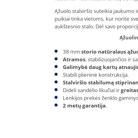
Ąžuolo stalviršis suteikia jaukumo i
puikiai tinka vietoms, kur norite s
aukštesnio stalo. Dėl savo proporcijų
Ąžuolin
38 mm
storio natūralaus ąžuo
Atramos
, stabilizuojančios ir 
Galimybė daug kartų atnaujint
Stabili plieninė konstrukcija.
Stalviršio stabilumą stiprina
Dideli sandėlio likučiai ir
greita
Lenkijos prekės ženklo gaminys 
2 metų garantija
.