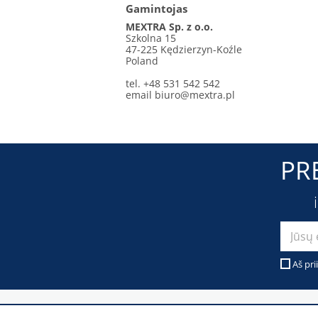
Gamintojas
MEXTRA Sp. z o.o.
Szkolna 15
47-225 Kędzierzyn-Koźle
Poland
tel. +48 531 542 542
email
biuro@mextra.pl
PR
Aš pri