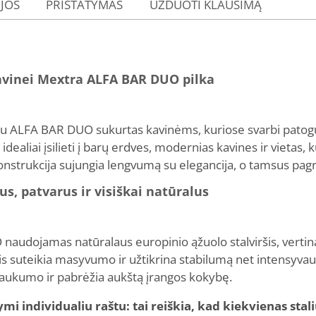
IJOS
PRISTATYMAS
UŽDUOTI KLAUSIMĄ
kavinei Mextra ALFA BAR DUO pilka
ršiu ALFA BAR DUO sukurtas kavinėms, kuriose svarbi patog
idealiai įsilieti į barų erdves, modernias kavines ir vietas, 
onstrukcija sujungia lengvumą su elegancija, o tamsus pagr
us, patvarus ir visiškai natūralus
udojamas natūralaus europinio ąžuolo stalviršis, vertinam
is suteikia masyvumo ir užtikrina stabilumą net intensyva
i jaukumo ir pabrėžia aukštą įrangos kokybę.
individualiu raštu: tai reiškia, kad kiekvienas staliu