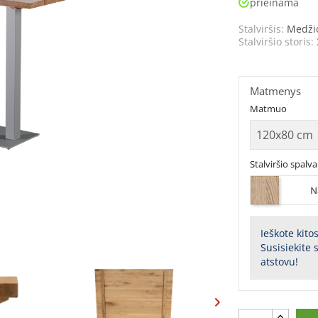
prieinama
Stalviršis:
Medži
Stalviršio storis:
Matmenys
Matmuo
Stalviršio spalva
N
Ieškote kito
Susisiekite
atstovu!