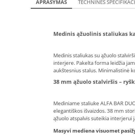
APRAŠYMAS
TECHNINĖS SPECIFIKAC
Medinis ąžuolinis staliukas 
Medinis staliukas su ąžuolo stalvi
interjere. Pakelta forma leidžia jam 
aukštesnius stalus. Minimalistinė k
38 mm ąžuolo stalviršis – ryšk
Mediniame staliuke ALFA BAR DUO na
elegantiškos išvaizdos. 38 mm stor
ąžuolo atspalvis suteikia interjeru
Masyvi mediena visuomet pasižymi 