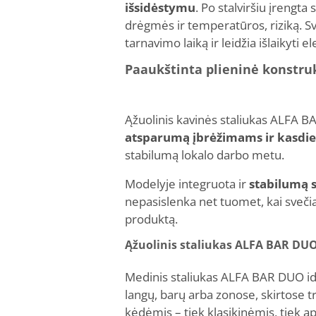
išsidėstymu
. Po stalviršiu įrengt
drėgmės ir temperatūros, riziką. Sva
tarnavimo laiką ir leidžia išlaikyti 
Paaukštinta plieninė konstruk
Ąžuolinis kavinės staliukas ALFA BA
atsparumą įbrėžimams ir kasdi
stabilumą lokalo darbo metu.
Modelyje integruota ir
stabilumą s
nepasislenka net tuomet, kai svečiai
produktą.
Ąžuolinis staliukas ALFA BAR DUO 
Medinis staliukas ALFA BAR DUO ide
langų, barų arba zonose, skirtose tr
kėdėmis – tiek klasikinėmis, tiek 