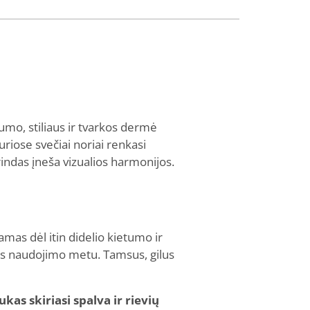
umo, stiliaus ir tvarkos dermė
kuriose svečiai noriai renkasi
indas įneša vizualios harmonijos.
as dėl itin didelio kietumo ir
us naudojimo metu. Tamsus, gilus
kas skiriasi spalva ir rievių