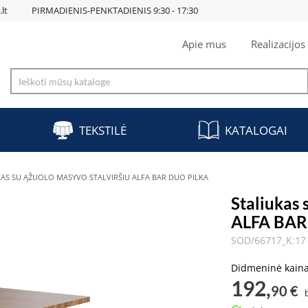
lt
PIRMADIENIS-PENKTADIENIS 9:30 - 17:30
Apie mus
Realizacijos
TEKSTILĖ
KATALOGAI
KAS SU ĄŽUOLO MASYVO STALVIRŠIU ALFA BAR DUO PILKA
Staliukas 
ALFA BAR
SOD/66717_K:17 
Didmeninė kain
192,
90 €