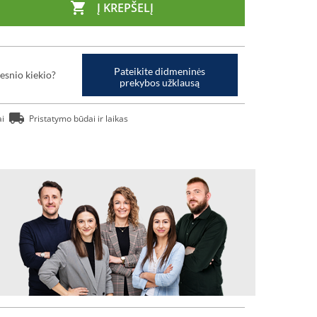

Į KREPŠELĮ
Pateikite didmeninės
esnio kiekio?
prekybos užklausą
ai
Pristatymo būdai ir laikas