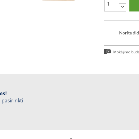
Norite did
Mokėjimo būd
ms!
 pasirinkti