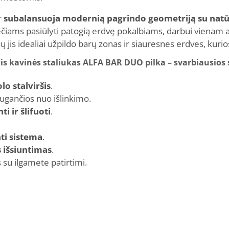
r
subalansuoja modernią pagrindo geometriją su natū
večiams pasiūlyti patogią erdvę pokalbiams, darbui vienam 
 jis idealiai užpildo barų zonas ir siauresnes erdves, kuriose
is kavinės staliukas ALFA BAR DUO pilka – svarbiausios
lo stalviršis
.
saugančios nuo išlinkimo.
i ir šlifuoti
.
nti sistema
.
s išsiuntimas
.
su ilgamete patirtimi.