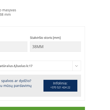
o masyvas
38 mm
Stalviršio storis [mm]
atūralus Ąžuolas k:17
s spalvos ar dydžio?
Infolinia:
 su mūsų pardavimų
+370 521 424 22