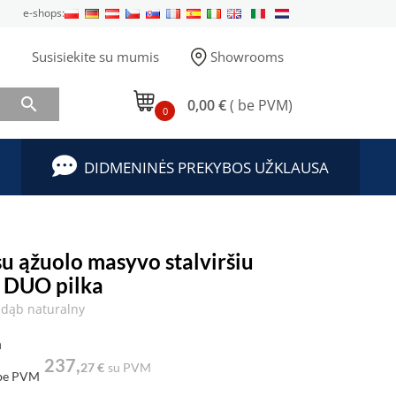
e-shops:
Susisiekite su mumis
Showrooms

0,00 €
( be PVM)
0
DIDMENINĖS PREKYBOS UŽKLAUSA
su ąžuolo masyvo stalviršiu
 DUO pilka
dąb naturalny
a
237,
27 €
su PVM
be PVM