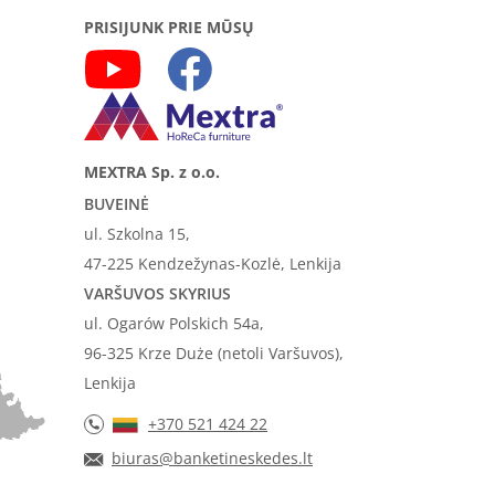
PRISIJUNK PRIE MŪSŲ
MEXTRA Sp. z o.o.
BUVEINĖ
ul. Szkolna 15,
47-225 Kendzežynas-Kozlė, Lenkija
VARŠUVOS SKYRIUS
ul. Ogarów Polskich 54a,
96-325 Krze Duże (netoli Varšuvos),
Lenkija
+370 521 424 22
biuras@banketineskedes.lt