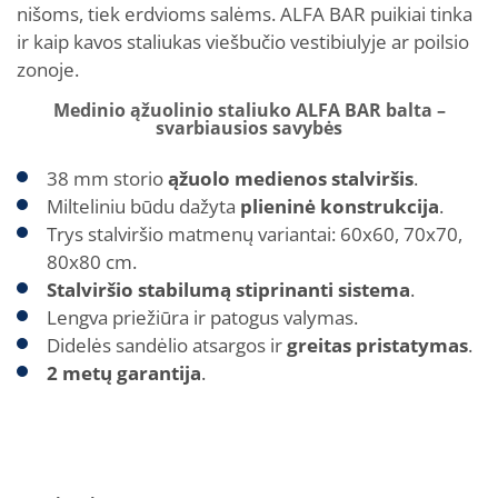
nišoms, tiek erdvioms salėms. ALFA BAR puikiai tinka
ir kaip kavos staliukas viešbučio vestibiulyje ar poilsio
zonoje.
Medinio ąžuolinio staliuko ALFA BAR balta –
svarbiausios savybės
38 mm storio
ąžuolo medienos stalviršis
.
Milteliniu būdu dažyta
plieninė konstrukcija
.
Trys stalviršio matmenų variantai: 60x60, 70x70,
80x80 cm.
Stalviršio stabilumą stiprinanti sistema
.
Lengva priežiūra ir patogus valymas.
Didelės sandėlio atsargos ir
greitas pristatymas
.
2 metų garantija
.