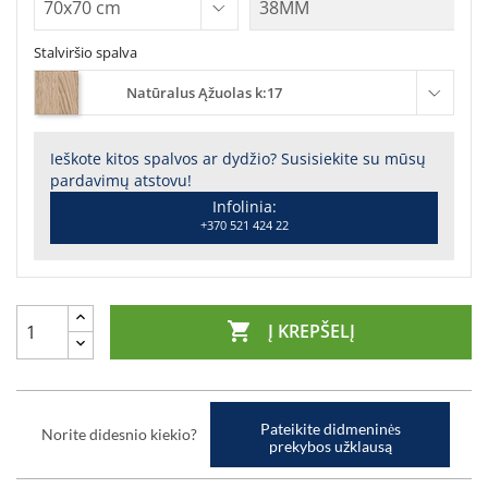
Stalviršio spalva
Natūralus Ąžuolas k:17
Ieškote kitos spalvos ar dydžio? Susisiekite su mūsų
pardavimų atstovu!
Infolinia:
+370 521 424 22

Į KREPŠELĮ
Pateikite didmeninės
Norite didesnio kiekio?
prekybos užklausą