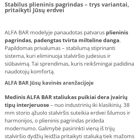
Stabilus plieninis pagrindas – trys variantai,
pritaikyti Jūsų erdvei
ALFA BAR modelyje panaudotas patvarus
plieninis
pagrindas, padengtas tvirta milteline danga
.
Papildomas privalumas – stabilumą stiprinanti
sistema, kuri eliminuoja stalviršio judesius ir
siūbavimą. Tai sprendimas, kuris reikšmingai padidina
naudotojų komfortą.
ALFA BAR Jūsų kavinės aranžacijoje
Medinis ALFA BAR staliukas puikiai dera įvairių
tipų interjeruose
– nuo industrinių iki klasikinių. 38
mm storio ąžuolo stalviršis suteikia erdvei šilumos ir
harmonijos, o plieninis pagrindas prideda
modernumo. Galimybė pasirinkti vieną iš trijų
stalviršio dydžių leidžia pritaikyti staliuką tiek mažoms