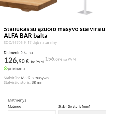
Staliukas su ąžuolo masyvo stalviršiu
ALFA BAR balta
SOD/66706_K:17 dąb naturalny
Didmeninė kaina
126,
156,
09 €
su PVM
90 €
be PVM
prieinama
Stalviršis:
Medžio masyvas
Stalviršio storis:
38 mm
Matmenys
Matmuo
Stalviršio storis [mm]