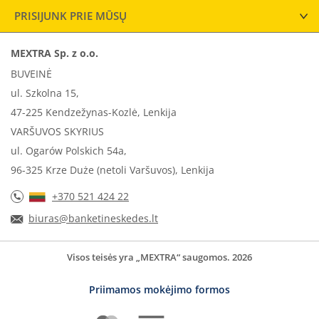
PRISIJUNK PRIE MŪSŲ
MEXTRA Sp. z o.o.
BUVEINĖ
ul. Szkolna 15,
47-225 Kendzežynas-Kozlė, Lenkija
VARŠUVOS SKYRIUS
ul. Ogarów Polskich 54a,
96-325 Krze Duże (netoli Varšuvos), Lenkija
+370 521 424 22
biuras@banketineskedes.lt
Visos teisės yra „MEXTRA“ saugomos. 2026
Priimamos mokėjimo formos