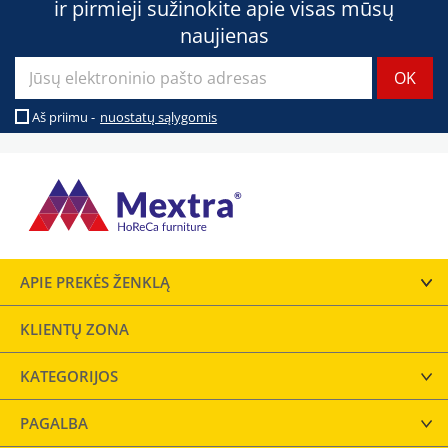
ir pirmieji sužinokite apie visas mūsų
naujienas
Aš priimu -
nuostatų sąlygomis
APIE PREKĖS ŽENKLĄ
KLIENTŲ ZONA
KATEGORIJOS
PAGALBA