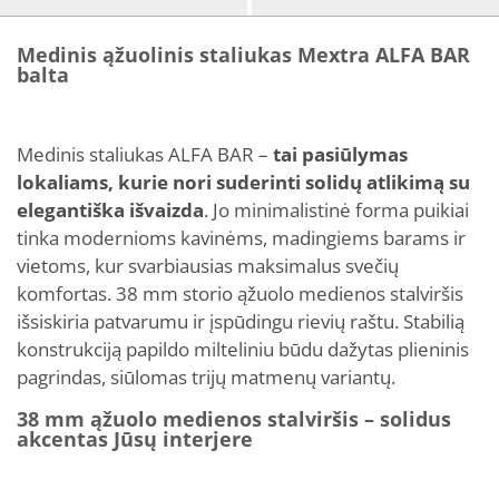
Medinis ąžuolinis staliukas Mextra ALFA BAR
balta
Medinis staliukas ALFA BAR –
tai pasiūlymas
lokaliams, kurie nori suderinti solidų atlikimą su
elegantiška išvaizda
. Jo minimalistinė forma puikiai
tinka modernioms kavinėms, madingiems barams ir
vietoms, kur svarbiausias maksimalus svečių
komfortas. 38 mm storio ąžuolo medienos stalviršis
išsiskiria patvarumu ir įspūdingu rievių raštu. Stabilią
konstrukciją papildo milteliniu būdu dažytas plieninis
pagrindas, siūlomas trijų matmenų variantų.
38 mm ąžuolo medienos stalviršis – solidus
akcentas Jūsų interjere