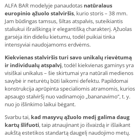
ALFA BAR modelyje panaudotas
natūralaus
europinio ąžuolo stalviršis
, kurio storis – 38 mm.
Jam būdingas tamsus, šiltas atspalvis, suteikiantis
staliukui išraiškingą ir elegantišką charakterį. Ąžuolas
garsėja itin dideliu kietumu, todėl puikiai tinka
intensyviai naudojamoms erdvėms.
Kiekvienas stalviršis turi savo unikalų rievėtumą
ir individualų atspalvį
, todėl kiekvienas gaminys yra
visiškai unikalus – šie skirtumai yra natūrali medienos
savybė ir neturėtų būti laikomi defektu. Papildomai
konstrukcija aprūpinta specialiomis atramomis, kurios
apsaugo stalviršį nuo vadinamojo „bananavimo“, t. y.
nuo jo išlinkimo laikui bėgant.
Svarbu tai,
kad masyvų ąžuolo medį galima daug
kartų šlifuoti
, taip atnaujinant jo išvaizdą ir išlaikant
aukštą estetikos standartą daugelį naudojimo metų.