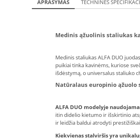
APRAŠYMAS
TECHNINĖS SPECIFIKAC
Medinis ąžuolinis staliukas 
Medinis staliukas ALFA DUO juodas –
puikiai tinka kavinėms, kuriose sv
išdėstymą, o universalus staliuko ch
Natūralaus europinio ąžuolo 
ALFA DUO modelyje naudojamas n
itin didelio kietumo ir išskirtinio a
ir leidžia baldui atrodyti prestižiška
Kiekvienas stalviršis yra unikalu