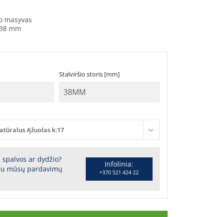
o masyvas
38 mm
Stalviršio storis [mm]
atūralus Ąžuolas k:17
s spalvos ar dydžio?
Infolinia:
 su mūsų pardavimų
+370 521 424 22