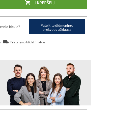

Į KREPŠELĮ
Pateikite didmeninės
esnio kiekio?
prekybos užklausą
ai
Pristatymo būdai ir laikas