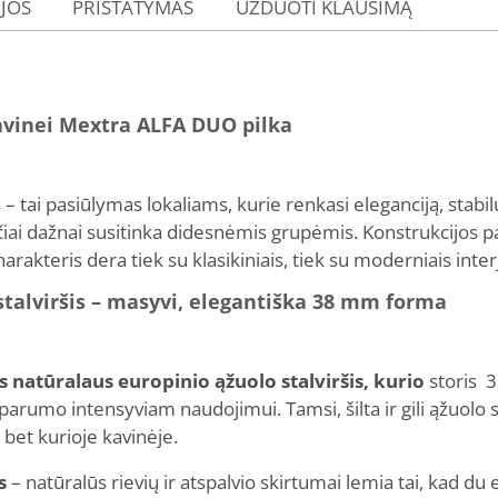
IJOS
PRISTATYMAS
UŽDUOTI KLAUSIMĄ
kavinei Mextra ALFA DUO pilka
 tai pasiūlymas lokaliams, kurie renkasi eleganciją, stabi
ečiai dažnai susitinka didesnėmis grupėmis. Konstrukcijos 
arakteris dera tiek su klasikiniais, tiek su moderniais inter
stalviršis – masyvi, elegantiška 38 mm forma
atūralaus europinio ąžuolo stalviršis, kurio
storis 3
tsparumo intensyviam naudojimui. Tamsi, šilta ir gili ąžuolo 
i bet kurioje kavinėje.
s
– natūralūs rievių ir atspalvio skirtumai lemia tai, kad d