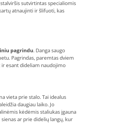
talviršis sutvirtintas specialiomis
 atnaujinti ir šlifuoti, kas
niniu pagrindu
. Danga saugo
 metu. Pagrindas, paremtas dviem
net ir esant dideliam naudojimo
ma vieta prie stalo. Tai idealus
eidžia daugiau laiko. Jo
alinėmis kėdėmis staliukas įgauna
 sienas ar prie didelių langų, kur