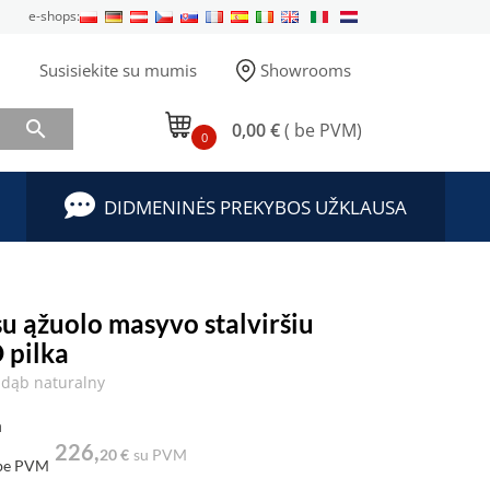
e-shops:
Susisiekite su mumis
Showrooms

0,00 €
( be PVM)
0
DIDMENINĖS PREKYBOS UŽKLAUSA
su ąžuolo masyvo stalviršiu
 pilka
dąb naturalny
a
226,
20 €
su PVM
be PVM