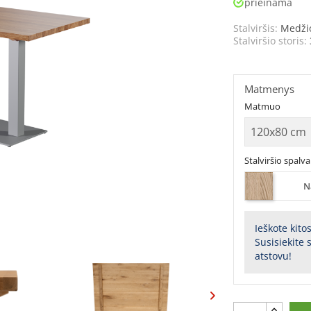
prieinama
Stalviršis:
Medži
Stalviršio storis:
Matmenys
Matmuo
Stalviršio spalva
N
Ieškote kito
Susisiekite
atstovu!