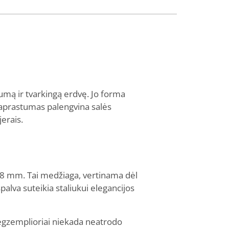
lumą ir tvarkingą erdvę. Jo forma
paprastumas palengvina salės
jerais.
8 mm. Tai medžiaga, vertinama dėl
spalva suteikia staliukui elegancijos
u egzemplioriai niekada neatrodo