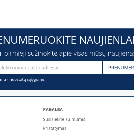
ENUMERUOKITE NAUJIENLAI
ir pirmieji sužinokite apie visas mūsų naujiena
imu -
nuostatų sąlygomis
PAGALBA
Susisiekite su mumis
Pristatymas