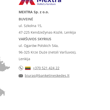
MEXTRA Sp. z o.o.
BUVEINĖ
ul. Szkolna 15,
47-225 Kendzežynas-Kozlė, Lenkija
VARŠUVOS SKYRIUS
ul. Ogarów Polskich 54a,
96-325 Krze Duże (netoli Varšuvos),
Lenkija
+370 521 424 22
biuras@banketineskedes.lt