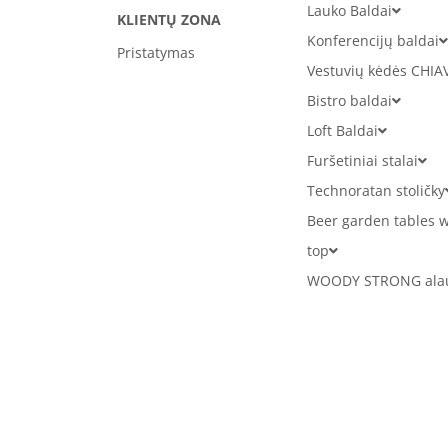
Lauko Baldai
KLIENTŲ ZONA
Konferencijų baldai
Pristatymas
Vestuvių kėdės CHIA
Bistro baldai
Loft Baldai
Furšetiniai stalai
Technoratan stoličky
Beer garden tables w
top
WOODY STRONG alaus