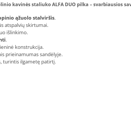
linio kavinės staliuko ALFA DUO pilka – svarbiausios sa
pinio ąžuolo stalviršis
.
ūs atspalvių skirtumai.
nuo išlinkimo.
nti
.
lieninė konstrukcija.
inis prieinamumas sandėlyje.
turintis ilgametę patirtį.