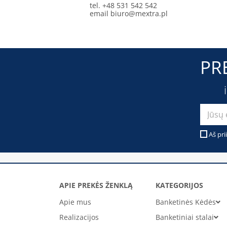
tel. +48 531 542 542
email
biuro@mextra.pl
PR
Aš pri
APIE PREKĖS ŽENKLĄ
KATEGORIJOS
Apie mus
Banketinės Kėdės
Realizacijos
Banketiniai stalai