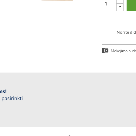
Norite did
Mokėjimo būd
ms!
 pasirinkti