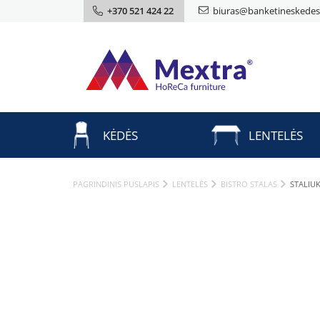
+370 521 424 22
biuras@banketineskedes.
KĖDĖS
LENTELĖS
PAGRINDINIS PUSLAPIS
LENTELĖS
BISTRO STALAS
STALIU