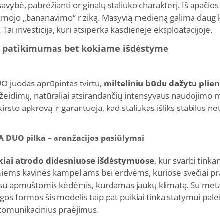
vybė, pabrėžianti originalų staliuko charakterį. Iš apačios s
ojo „bananavimo“ riziką. Masyvią medieną galima daug kartų
. Tai investicija, kuri atsiperka kasdienėje eksploatacijoje.
a – patikimumas bet kokiame išdėstyme
UO juodas aprūpintas tvirtu,
milteliniu būdu dažytu plie
ažeidimų, natūraliai atsirandančių intensyvaus naudojimo
paskirsto apkrovą ir garantuoja, kad staliukas išliks stabilus 
FA DUO pilka – aranžacijos pasiūlymai
kiai atrodo didesniuose išdėstymuose
, kur svarbi tinka
ems kavinės kampeliams bei erdvėms, kuriose svečiai pral
ra su apmuštomis kėdėmis, kurdamas jaukų klimatą. Su met
lgos formos šis modelis taip pat puikiai tinka statymui palei
 komunikacinius praėjimus.