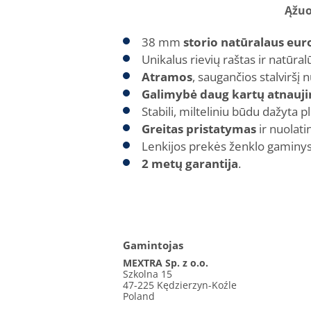
Ąžuo
38 mm
storio natūralaus euro
Unikalus rievių raštas ir natūral
Atramos
, saugančios stalviršį 
Galimybė daug kartų atnauji
Stabili, milteliniu būdu dažyta p
Greitas pristatymas
ir nuolat
Lenkijos prekės ženklo gaminys, 
2 metų garantija
.
Gamintojas
MEXTRA Sp. z o.o.
Szkolna 15
47-225 Kędzierzyn-Koźle
Poland