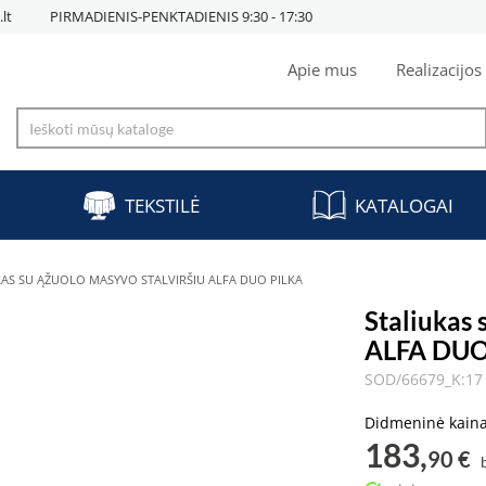
lt
PIRMADIENIS-PENKTADIENIS 9:30 - 17:30
Apie mus
Realizacijos
TEKSTILĖ
KATALOGAI
KAS SU ĄŽUOLO MASYVO STALVIRŠIU ALFA DUO PILKA
Staliukas 
ALFA DUO
SOD/66679_K:17 
Didmeninė kain
183,
90 €