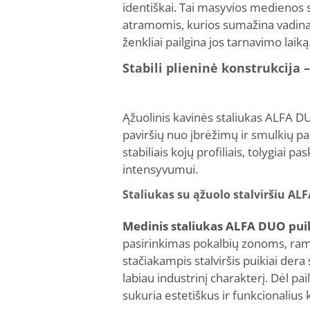
identiškai. Tai masyvios medienos sa
atramomis, kurios sumažina vadinam
ženkliai pailgina jos tarnavimo laiką
Stabili plieninė konstrukcij
Ąžuolinis kavinės staliukas ALFA D
paviršių nuo įbrėžimų ir smulkių p
stabiliais kojų profiliais, tolygiai 
intensyvumui.
Staliukas su ąžuolo stalviršiu AL
Medinis staliukas ALFA DUO pui
pasirinkimas pokalbių zonoms, rami
stačiakampis stalviršis puikiai de
labiau industrinį charakterį. Dėl pai
sukuria estetiškus ir funkcionalius