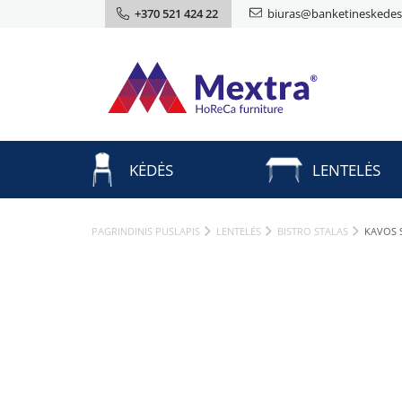
+370 521 424 22
biuras@banketineskedes.
KĖDĖS
LENTELĖS
PAGRINDINIS PUSLAPIS
LENTELĖS
BISTRO STALAS
KAVOS 