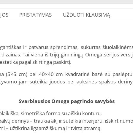
IJOS
PRISTATYMAS
UŽDUOTI KLAUSIMĄ
egantiškas ir patvarus sprendimas, sukurtas šiuolaikinėm
 dizainas. Tai viena iš trijų giminingų Omega serijos ver
tetiką pagal skirtingą paskirtį.
lona (5×5 cm) bei 40×40 cm kvadratinė bazė su paslėp
ratyvumo jam suteikia juodos bei auksinės spalvos deri
Svarbiausios Omega pagrindo savybės
laikiška, simetriška forma su aiškiu kontūru.
lvų derinys – traukia akį ir suteikia interjerui išskirtinumo
 – užtikrina ilgaamžiškumą ir tvirtą atramą.