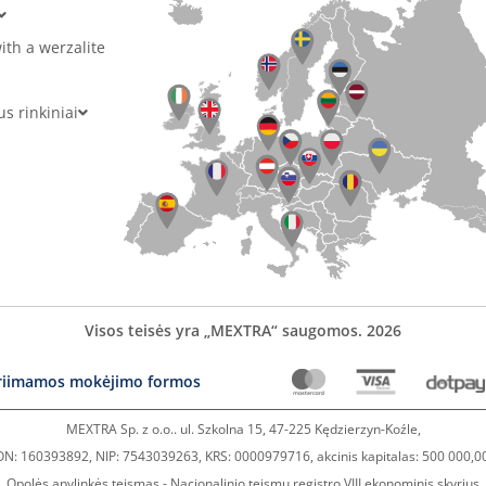
ith a werzalite
 rinkiniai
Visos teisės yra „MEXTRA“ saugomos. 2026
riimamos mokėjimo formos
MEXTRA Sp. z o.o.. ul. Szkolna 15, 47-225 Kędzierzyn-Koźle,
N: 160393892, NIP: 7543039263, KRS: 0000979716, akcinis kapitalas: 500 000,0
Opolės apylinkės teismas - Nacionalinio teismų registro VIII ekonominis skyrius