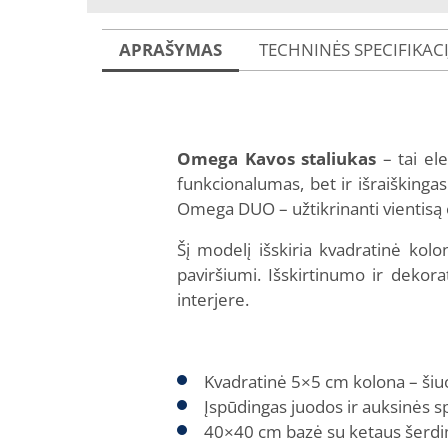
APRAŠYMAS
TECHNINĖS SPECIFIKAC
Omega Kavos staliukas
– tai el
funkcionalumas, bet ir išraiškingas
Omega DUO – užtikrinanti vientisą es
Šį modelį išskiria kvadratinė ko
paviršiumi. Išskirtinumo ir deko
interjere.
Kvadratinė 5×5 cm kolona – šiuo
Įspūdingas juodos ir auksinės spa
40×40 cm bazė su ketaus šerdimi