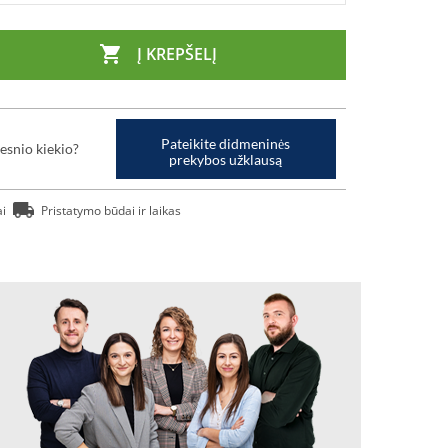

Į KREPŠELĮ
Pateikite didmeninės
esnio kiekio?
prekybos užklausą
ai
Pristatymo būdai ir laikas