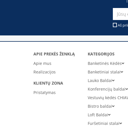
Aš pri
APIE PREKĖS ŽENKLĄ
KATEGORIJOS
Apie mus
Banketinės Kėdės
Realizacijos
Banketiniai stalai
Lauko Baldai
KLIENTŲ ZONA
Konferencijų baldai
Pristatymas
Vestuvių kėdės CHIA
Bistro baldai
Loft Baldai
Furšetiniai stalai