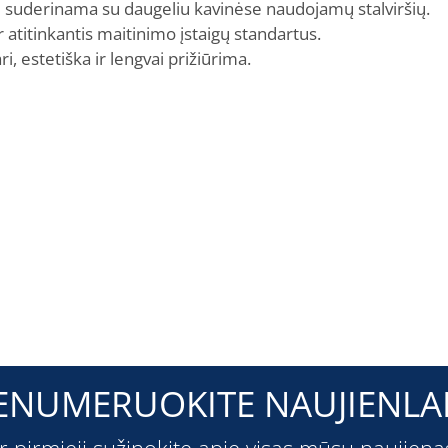
suderinama su daugeliu kavinėse naudojamų stalviršių.
 atitinkantis maitinimo įstaigų standartus.
, estetiška ir lengvai prižiūrima.
ENUMERUOKITE NAUJIENLAI
ir pirmieji sužinokite apie visas mūsų naujiena