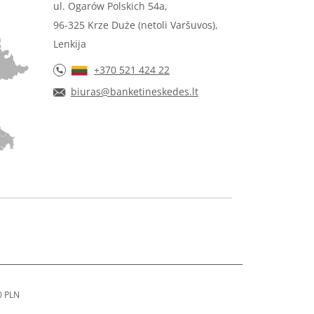
ul. Ogarów Polskich 54a,
96-325 Krze Duże (netoli Varšuvos),
Lenkija
+370 521 424 22
biuras@banketineskedes.lt
0 PLN