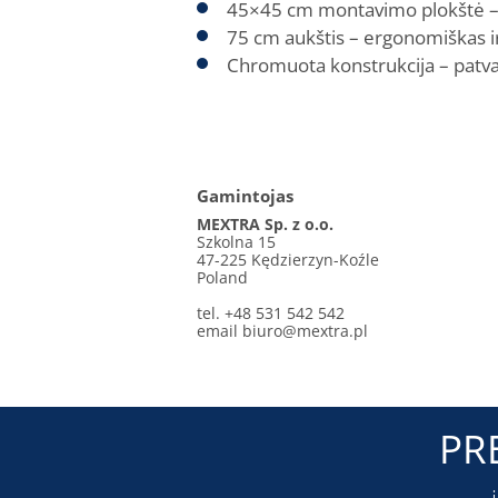
45×45 cm montavimo plokštė – 
75 cm aukštis – ergonomiškas ir
Chromuota konstrukcija – patvari
Gamintojas
MEXTRA Sp. z o.o.
Szkolna 15
47-225 Kędzierzyn-Koźle
Poland
tel. +48 531 542 542
email
biuro@mextra.pl
PR