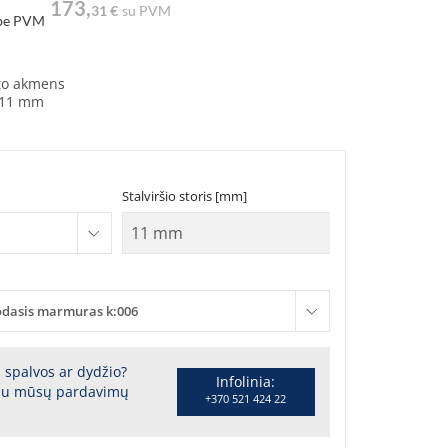
173,
31 €
su PVM
be PVM
to akmens
11 mm
Stalviršio storis [mm]
odasis marmuras k:006
s spalvos ar dydžio?
Infolinia:
 su mūsų pardavimų
+370 521 424 22