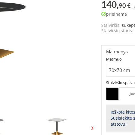
140,
90 €
prieinama
Stalviršis:
sukep
Stalviršio storis:
Matmenys
Matmuo
Stalviršio spalva
Ju
Ieškote kito
Susisiekite
atstovu!