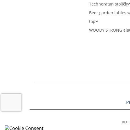
Technoratan stoličky
Beer garden tables w
top
WOODY STRONG alaus
P
REGO