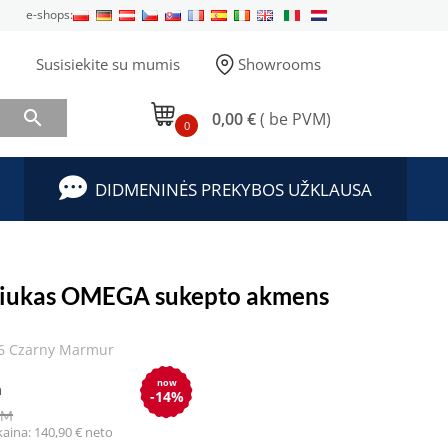
e-shops:
Susisiekite su mumis
Showrooms

0,00 €
( be PVM)
0
DIDMENINĖS PREKYBOS UŽKLAUSA
liukas OMEGA sukepto akmens
6 Czarny Marmur
now
a
-14%
VM
kaina: 140,90 € neto