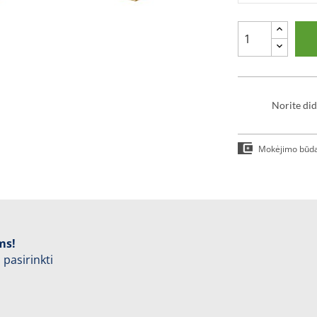
Norite did
Mokėjimo būd
ms!
 pasirinkti