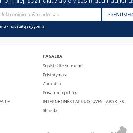
imu -
nuostatų sąlygomis
PAGALBA
Susisiekite su mumis
Pristatymas
Garantija
Privatumo politika
VARI
INTERNETINĖS PARDUOTUVĖS TAISYKLĖS
Skundai