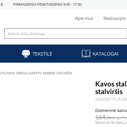
lt
PIRMADIENIS-PENKTADIENIS 9:30 - 17:30
Apie mus
Realizacijos
TEKSTILĖ
KATALOGAI
STALIUKAS OMEGA SUKEPTO AKMENS STALVIRŠIS
Kavos sta
stalviršis
SOD/66773_K:00
Didmeninė kain
164,
90 €
be P
Minimali 30 dienų 