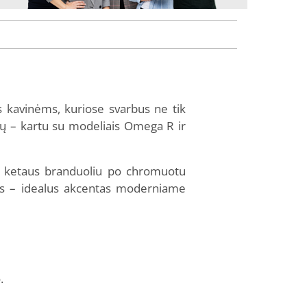
s kavinėms, kuriose svarbus ne tik
sijų – kartu su modeliais Omega R ir
tu ketaus branduoliu po chromuotu
nys – idealus akcentas moderniame
.