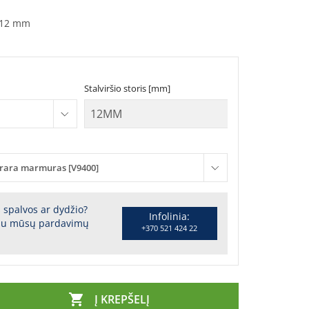
12 mm
Stalviršio storis [mm]
rara marmuras [V9400]
s spalvos ar dydžio?
Infolinia:
 su mūsų pardavimų
+370 521 424 22

Į KREPŠELĮ