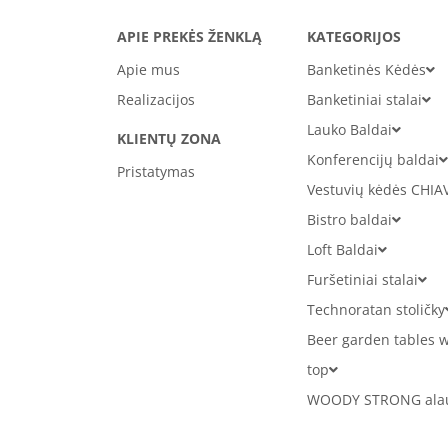
APIE PREKĖS ŽENKLĄ
KATEGORIJOS
Apie mus
Banketinės Kėdės
Realizacijos
Banketiniai stalai
Lauko Baldai
KLIENTŲ ZONA
Konferencijų baldai
Pristatymas
Vestuvių kėdės CHIA
Bistro baldai
Loft Baldai
Furšetiniai stalai
Technoratan stoličky
Beer garden tables w
top
WOODY STRONG alaus