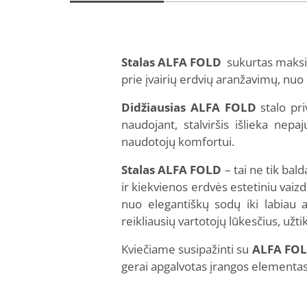
Stalas ALFA FOLD
sukurtas maksima
prie įvairių erdvių aranžavimų, nuo k
Didžiausias ALFA FOLD
stalo pri
naudojant, stalviršis išlieka nep
naudotojų komfortui.
Stalas ALFA FOLD
– tai ne tik bal
ir kiekvienos erdvės estetiniu vaizd
nuo elegantiškų sodų iki labiau a
reikliausių vartotojų lūkesčius, už
Kviečiame susipažinti su
ALFA FOL
gerai apgalvotas įrangos elementas