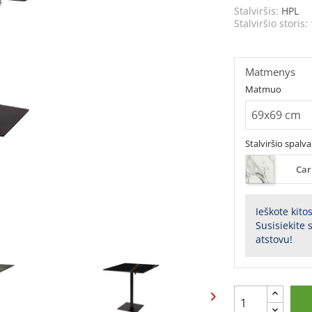
Stalviršis:
HPL
Stalviršio storis:
Matmenys
Matmuo
Stalviršio spalva
Car
Ieškote kito
Susisiekite
atstovu!