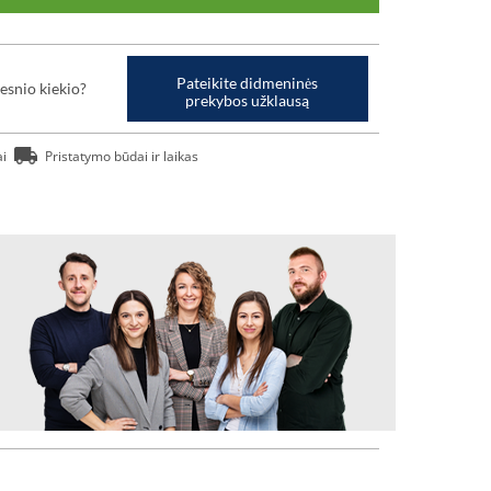
Pateikite didmeninės
esnio kiekio?
prekybos užklausą
ai
Pristatymo būdai ir laikas