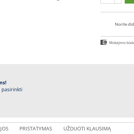
Norite did
Mokėjimo būd
ms!
 pasirinkti
IJOS
PRISTATYMAS
UŽDUOTI KLAUSIMĄ