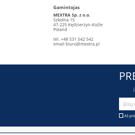
Gamintojas
MEXTRA Sp. z o.o.
Szkolna 15
47-225 Kędzierzyn-Koźle
Poland
tel. +48 531 542 542
email
biuro@mextra.pl
PR
Aš pri