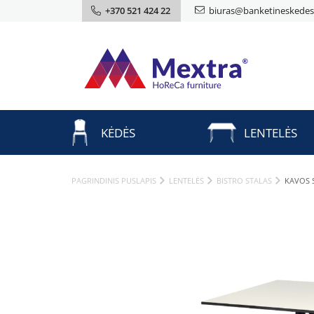
+370 521 424 22
biuras@banketineskedes.
KĖDĖS
LENTELĖS
PAGRINDINIS PUSLAPIS
LENTELĖS
BISTRO STALAS
KAVOS 