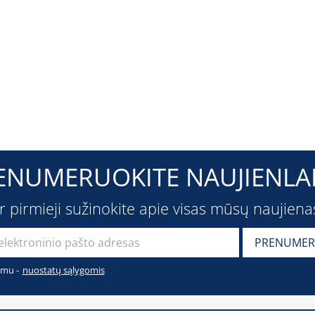
ENUMERUOKITE NAUJIENLAI
ir pirmieji sužinokite apie visas mūsų naujiena
imu -
nuostatų sąlygomis