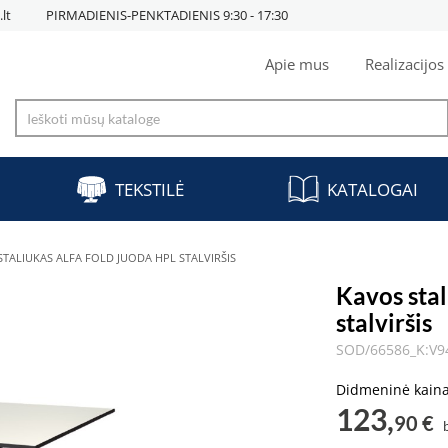
lt
PIRMADIENIS-PENKTADIENIS 9:30 - 17:30
Apie mus
Realizacijos
TEKSTILĖ
KATALOGAI
STALIUKAS ALFA FOLD JUODA HPL STALVIRŠIS
Kavos sta
stalviršis
SOD/66586_K:V9
Didmeninė kain
123,
90 €