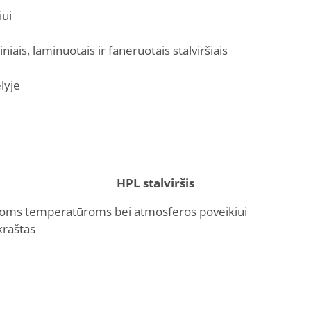
iui
is, laminuotais ir faneruotais stalviršiais
lyje
HPL stalviršis
moms temperatūroms bei atmosferos poveikiui
kraštas