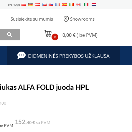
e-shops:
Susisiekite su mumis
Showrooms

0,00 €
( be PVM)
0
DIDMENINĖS PREKYBOS UŽKLAUSA
liukas ALFA FOLD juoda HPL
400
a
152,
40 €
su PVM
be PVM