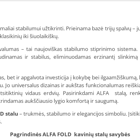
liai stabilumui užtikrinti. Prieinama bazė trijų spalvų – juod
lasikinių iki šiuolaikiškų.
valumas – tai naujoviškas stabilumo stiprinimo sistema. 
ajudinamas ir stabilus, eliminuodamas erzinantį slinkimą 
das, bet ir apgalvota investicija į kokybę bei ilgaamžiškumą,
u. Jo universalus dizainas ir aukštas funkcionalumas reiški
tsitiktinių vidaus erdvių. Pasirinkdami ALFA stalą, renk
tikrindamas aukščiausio lygio komfortą ir saugumą.
D stalu
– trukmės, stabilumo ir elegancijos simboliu. Įsitiki
.
Pagrindinės ALFA FOLD kavinių stalų savybės