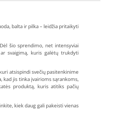
a, balta ir pilka – leidžia pritaikyti
Dėl šio sprendimo, net intensyviai
ar svaigimą, kuris galėtų trukdyti
 kuri atsispindi svečių pasitenkinime
a, kad jis tinka įvairioms sąrankoms,
atės produktą, kuris atitiks pačių
nkite, kiek daug gali pakeisti vienas