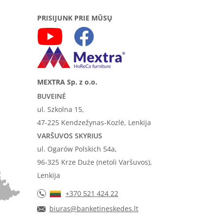
PRISIJUNK PRIE MŪSŲ
MEXTRA Sp. z o.o.
BUVEINĖ
ul. Szkolna 15,
47-225 Kendzežynas-Kozlė, Lenkija
VARŠUVOS SKYRIUS
ul. Ogarów Polskich 54a,
96-325 Krze Duże (netoli Varšuvos),
Lenkija
+370 521 424 22
biuras@banketineskedes.lt