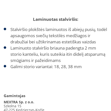
Laminuotas stalviršis:
Stalviršio plokštės laminuotos iš abiejų pusių, todėl
apsaugomos svečių tekstilės medžiagos ir
drabužiai bei užtikrinamas estetiškas vaizdas
Laminuoto stalviršio briauna padengta 2 mm
storio kanteliu, kuris suteikia itin didelį atsparumą
smūgiams ir pažeidimams
Galimi storio variantai: 18, 28, 38 mm
Gamintojas
MEXTRA Sp. z o.o.
Szkolna 15
47-225 Kędzierzyn-Koźle