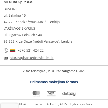
MEXTRA Sp. z o.o.
BUVEINĖ
ul. Szkolna 15,
47-225 Kendzežynas-Kozlė, Lenkija
VARŠUVOS SKYRIUS
ul. Ogarów Polskich 54a,
96-325 Krze Duże (netoli Varšuvos), Lenkija
+370 521 424 22
biuras@banketineskedes.lt
Visos teisės yra „MEXTRA“ saugomos. 2026
Priimamos mokėjimo formos
MEXTRA Sp. z o.o.. ul. Szkolna 15, 47-225 Kędzierzyn-Koźle,