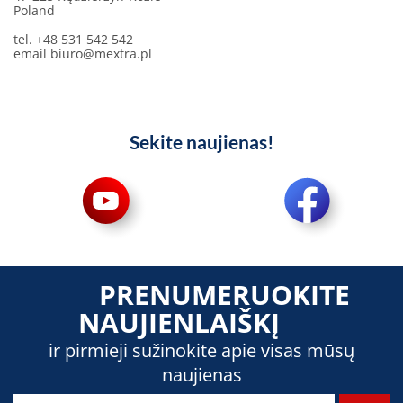
Poland
tel. +48 531 542 542
email
biuro@mextra.pl
Sekite naujienas!
PRENUMERUOKITE
NAUJIENLAIŠKĮ
ir pirmieji sužinokite apie visas mūsų
naujienas