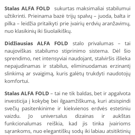
Stalas ALFA FOLD
sukurtas maksimaliai stabilumui
užtikrinti. Prieinama bazė trijų spalvų – juoda, balta ir
pilka – leidžia pritaikyti prie įvairių erdvių aranžavimų,
nuo klasikinių iki šiuolaikiškų.
Didžiausias ALFA FOLD
stalo privalumas – tai
naujoviškas stabilumo stiprinimo sistema. Dėl šio
sprendimo, net intensyviai naudojant, stalviršis išlieka
nepajudinamas ir stabilus, eliminuodamas erzinantį
slinkimą ar svaigimą, kuris galėtų trukdyti naudotojų
komfortui.
Stalas ALFA FOLD
– tai ne tik baldas, bet ir apgalvota
investicija į kokybę bei ilgaamžiškumą, kuri atsispindi
svečių pasitenkinime ir kiekvienos erdvės estetiniu
vaizdu. Jo universalus dizainas ir aukštas
funkcionalumas reiškia, kad jis tinka įvairioms
sąrankoms, nuo elegantiškų sodų iki labiau atsitiktinių