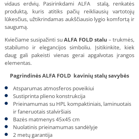
vidaus erdvių. Pasirinkdami ALFA stalą, renkatės
produktą, kuris atitiks pačių reikliausių vartotojų
lūkesčius, užtikrindamas aukščiausio lygio komfortą ir
saugumą.
Kviečiame susipažinti su
ALFA FOLD stalu
– trukmės,
stabilumo ir elegancijos simboliu. Įsitikinkite, kiek
daug gali pakeisti vienas gerai apgalvotas įrangos
elementas.
Pagrindinės ALFA FOLD kavinių stalų savybės
Atsparumas atmosferos poveikiui
Sustiprinta plieno konstrukcija
Prieinamumas su HPL kompaktiniais, laminuotais
ir faneruotais stalviršiais
Bazės matmenys 45x45 cm
Nuolatinis prieinamumas sandėlyje
2 metų garantija