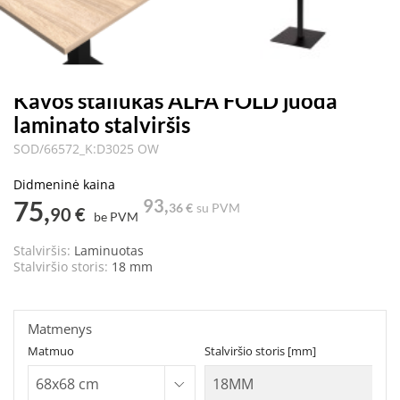
Kavos staliukas ALFA FOLD juoda
laminato stalviršis
SOD/66572_K:D3025 OW
Didmeninė kaina
75,
93,
36 €
su PVM
90 €
be PVM
Stalviršis:
Laminuotas
Stalviršio storis:
18 mm
Matmenys
Matmuo
Stalviršio storis [mm]