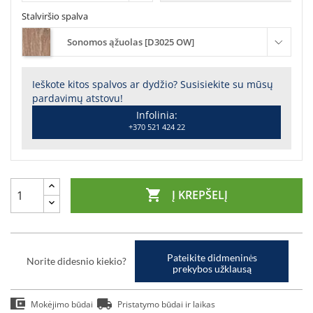
Stalviršio spalva
Sonomos ąžuolas [D3025 OW]
Ieškote kitos spalvos ar dydžio? Susisiekite su mūsų
pardavimų atstovu!
Infolinia:
+370 521 424 22

Į KREPŠELĮ
Pateikite didmeninės
Norite didesnio kiekio?
prekybos užklausą
Mokėjimo būdai
Pristatymo būdai ir laikas