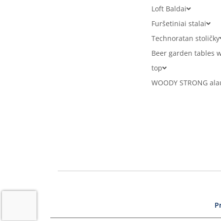
Loft Baldai
Furšetiniai stalai
Technoratan stoličky
Beer garden tables w
top
WOODY STRONG alaus
P