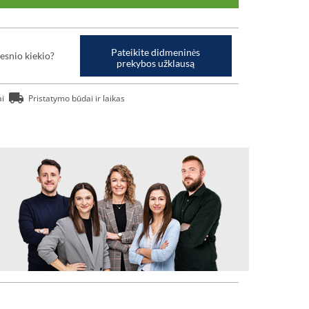
Pateikite didmeninės
esnio kiekio?
prekybos užklausą
ai
Pristatymo būdai ir laikas