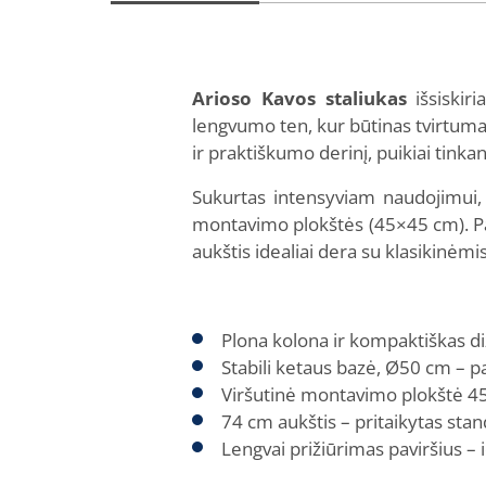
Arioso Kavos staliukas
išsiskiri
lengvumo ten, kur būtinas tvirtuma
ir praktiškumo derinį, puikiai tink
Sukurtas intensyviam naudojimui, A
montavimo plokštės (45×45 cm). Pa
aukštis idealiai dera su klasikinėm
Plona kolona ir kompaktiškas d
Stabili ketaus bazė, Ø50 cm – p
Viršutinė montavimo plokštė 45×
74 cm aukštis – pritaikytas st
Lengvai prižiūrimas paviršius – 