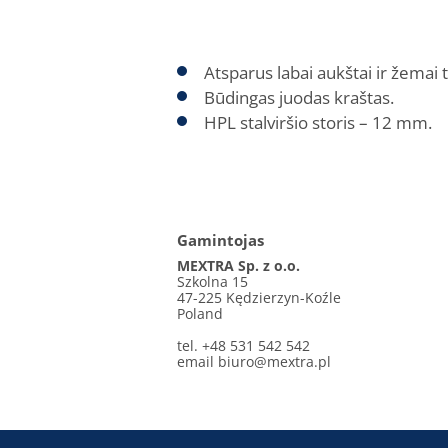
Atsparus labai aukštai ir žemai
Būdingas juodas kraštas.
HPL stalviršio storis – 12 mm.
Gamintojas
MEXTRA Sp. z o.o.
Szkolna 15
47-225 Kędzierzyn-Koźle
Poland
tel. +48 531 542 542
email
biuro@mextra.pl