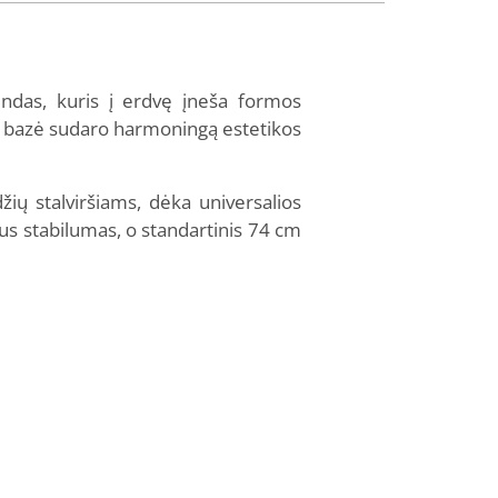
rindas, kuris į erdvę įneša formos
us bazė sudaro harmoningą estetikos
žių stalviršiams, dėka universalios
s stabilumas, o standartinis 74 cm