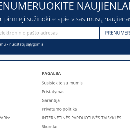
ENUMERUOKITE NAUJIENLAI
ir pirmieji sužinokite apie visas mūsų naujiena
imu -
nuostatų sąlygomis
PAGALBA
Susisiekite su mumis
Pristatymas
Garantija
Privatumo politika
VARI
INTERNETINĖS PARDUOTUVĖS TAISYKLĖS
Skundai