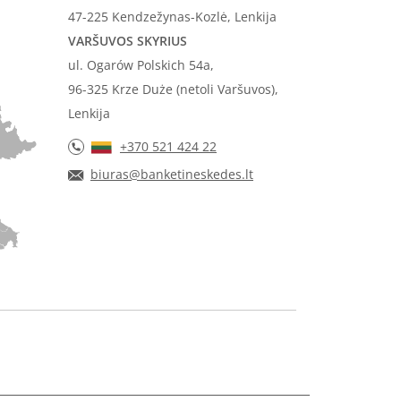
47-225 Kendzežynas-Kozlė, Lenkija
VARŠUVOS SKYRIUS
ul. Ogarów Polskich 54a,
96-325 Krze Duże (netoli Varšuvos),
Lenkija
+370 521 424 22
biuras@banketineskedes.lt