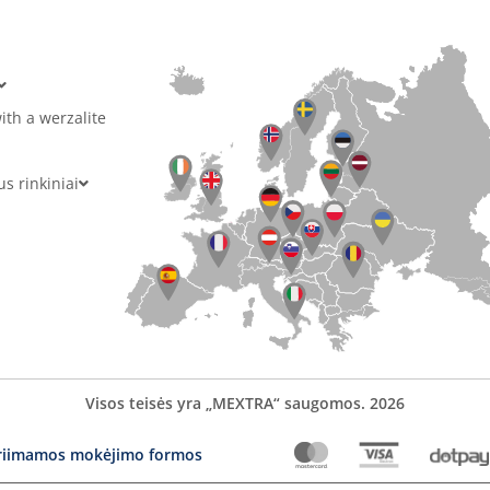
ith a werzalite
 rinkiniai
Visos teisės yra „MEXTRA“ saugomos. 2026
riimamos mokėjimo formos