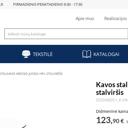
lt
PIRMADIENIS-PENKTADIENIS 9:30 - 17:30
Apie mus
Realizacijos
TEKSTILĖ
KATALOGAI
STALIUKAS ARIOSO JUODA HPL STALVIRŠIS
Kavos sta
stalviršis
SOD/66051_K:V9
Didmeninė kain
123,
90 €