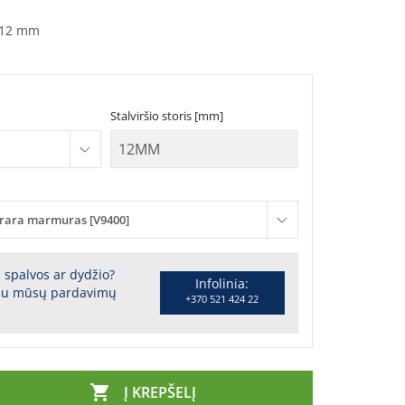
12 mm
Stalviršio storis [mm]
rara marmuras [V9400]
s spalvos ar dydžio?
Infolinia:
 su mūsų pardavimų
+370 521 424 22

Į KREPŠELĮ