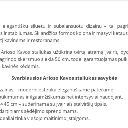
a elegantišku siluetu ir subalansuotu dizainu – tai pag
s ir stabilumas. Sklandžios formos kolona ir masyvi keta
antį kavinėms ir restoranams.
rioso Kavos staliukas užtikrina tvirtą atramą įvairių dyd
grindo skersmuo siekia 50 cm, todėl garantuojamas puiku
is kavinės kėdėmis.
Svarbiausios Arioso Kavos staliukas savybės
izainas – moderni estetika elegantiškame pateikime.
atikimumas ir ilgaamžiškumas net intensyviai naudojant.
45 cm – suderinama su įvairiais stalviršių tipais.
andartiniams sėdėjimo sprendimams.
idealiai tinka viešojo maitinimo įstaigoms.