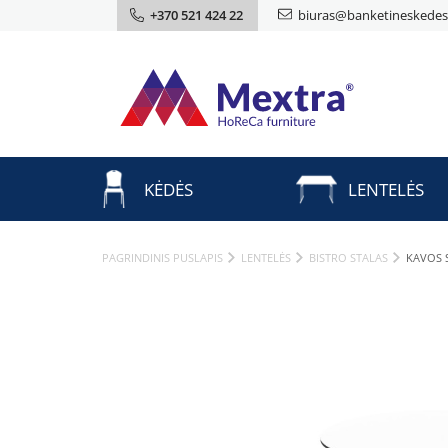
+370 521 424 22
biuras@banketineskedes.
KĖDĖS
LENTELĖS
PAGRINDINIS PUSLAPIS
LENTELĖS
BISTRO STALAS
KAVOS 