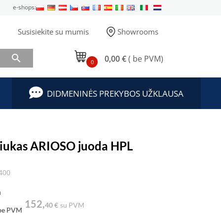
e-shops:
Susisiekite su mumis
Showrooms

0,00 €
( be PVM)
0
DIDMENINĖS PREKYBOS UŽKLAUSA
liukas ARIOSO juoda HPL
400
a
152,
40 €
su PVM
be PVM