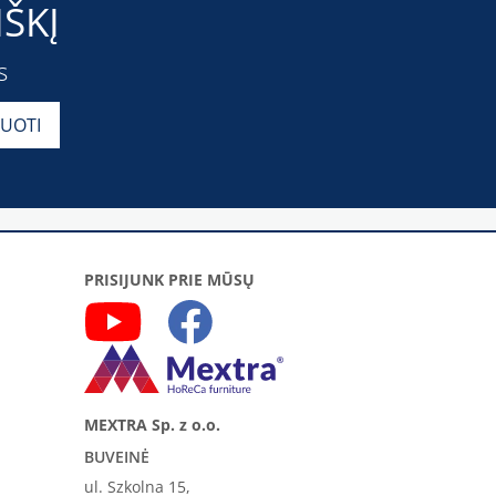
ŠKĮ
s
PRISIJUNK PRIE MŪSŲ
MEXTRA Sp. z o.o.
BUVEINĖ
ul. Szkolna 15,