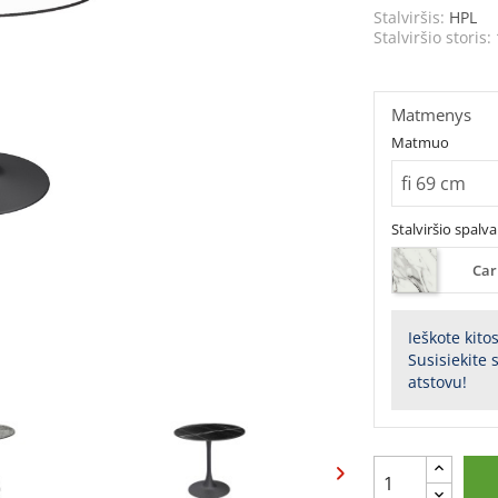
Stalviršis:
HPL
Stalviršio storis:
Matmenys
Matmuo
Stalviršio spalva
Car
Ieškote kito
Susisiekite
atstovu!