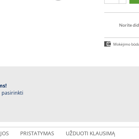
Norite did
Mokėjimo būd
ms!
 pasirinkti
IJOS
PRISTATYMAS
UŽDUOTI KLAUSIMĄ