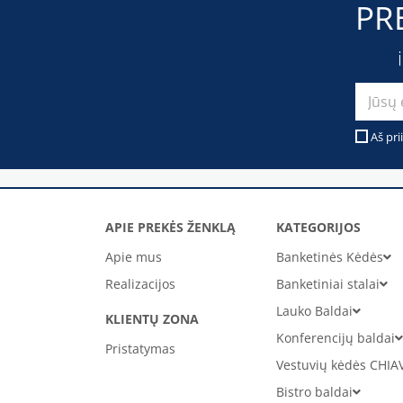
PR
Aš pri
APIE PREKĖS ŽENKLĄ
KATEGORIJOS
Apie mus
Banketinės Kėdės
Realizacijos
Banketiniai stalai
Lauko Baldai
KLIENTŲ ZONA
Konferencijų baldai
Pristatymas
Vestuvių kėdės CHIA
Bistro baldai