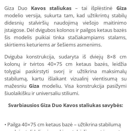
Giza Duo
Kavos staliukas
– tai išplėstinė
Giza
modelio versija, sukurta tam, kad užtikrintų stabilų
didesnių stalviršių naudojimą viešojo maitinimo
įstaigose. Dėl dvigubos kolonos ir pailgos ketaus bazės
šis modelis puikiai tinka stačiakampiams stalams,
skirtiems keturiems ar šešiems asmenims.
Dviguba konstrukcija, sudaryta iš dviejų 8×8 cm
kolonų ir tvirtos 40×75 cm ketaus bazės, leidžia
tolygiai paskirstyti svorį ir užtikrina maksimalų
stabilumą, kartu išlaikant vizualinį vientisumą su
mažesniu
Giza
modeliu. Visa konstrukcija pasižymi
šiuolaikišku ir universaliu stiliumi.
Svarbiausios Giza Duo Kavos staliukas savybės:
• Pailga 40×75 cm ketaus bazė – užtikrina stabilumą