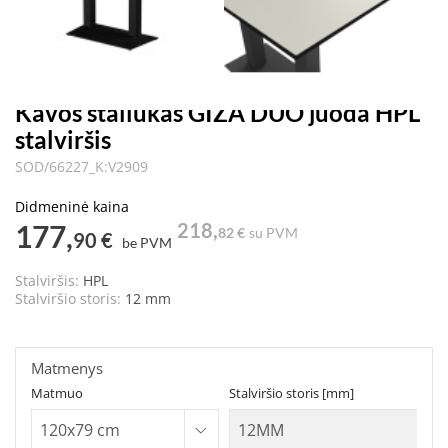
Kavos staliukas GIZA DUO juoda HPL
stalviršis
SOD/66227_K:V2909
Didmeninė kaina
177,
218,
82 €
su PVM
90 €
be PVM
Stalviršis:
HPL
Stalviršio storis:
12 mm
Matmenys
Matmuo
Stalviršio storis [mm]