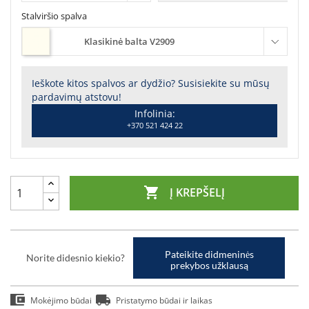
Stalviršio spalva
Klasikinė balta V2909
Ieškote kitos spalvos ar dydžio? Susisiekite su mūsų
pardavimų atstovu!
Infolinia:
+370 521 424 22

Į KREPŠELĮ
Pateikite didmeninės
Norite didesnio kiekio?
prekybos užklausą
Mokėjimo būdai
Pristatymo būdai ir laikas