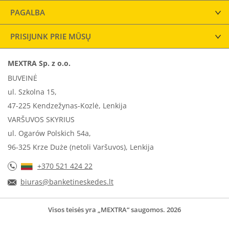
PAGALBA
PRISIJUNK PRIE MŪSŲ
MEXTRA Sp. z o.o.
BUVEINĖ
ul. Szkolna 15,
47-225 Kendzežynas-Kozlė, Lenkija
VARŠUVOS SKYRIUS
ul. Ogarów Polskich 54a,
96-325 Krze Duże (netoli Varšuvos), Lenkija
+370 521 424 22
biuras@banketineskedes.lt
Visos teisės yra „MEXTRA“ saugomos. 2026