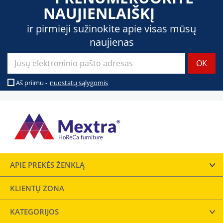
NAUJIENLAIŠKĮ
ir pirmieji sužinokite apie visas mūsų
naujienas
Aš priimu -
nuostatų sąlygomis
APIE PREKĖS ŽENKLĄ
KLIENTŲ ZONA
KATEGORIJOS