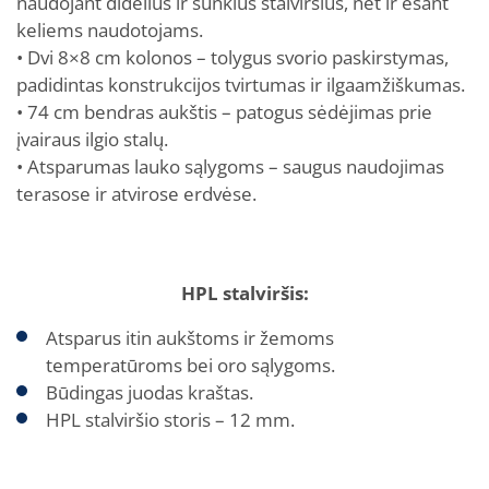
naudojant didelius ir sunkius stalviršius, net ir esant
keliems naudotojams.
• Dvi 8×8 cm kolonos – tolygus svorio paskirstymas,
padidintas konstrukcijos tvirtumas ir ilgaamžiškumas.
• 74 cm bendras aukštis – patogus sėdėjimas prie
įvairaus ilgio stalų.
• Atsparumas lauko sąlygoms – saugus naudojimas
terasose ir atvirose erdvėse.
HPL stalviršis:
Atsparus itin aukštoms ir žemoms
temperatūroms bei oro sąlygoms.
Būdingas juodas kraštas.
HPL stalviršio storis – 12 mm.