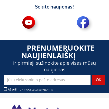
Sekite naujienas!
PRENUMERUOKITE
NAUJIENLAIŠKĮ
ir pirmieji sužinokite apie visas mūsų
naujienas
Aš priimu -
nuostatų sąlygomis