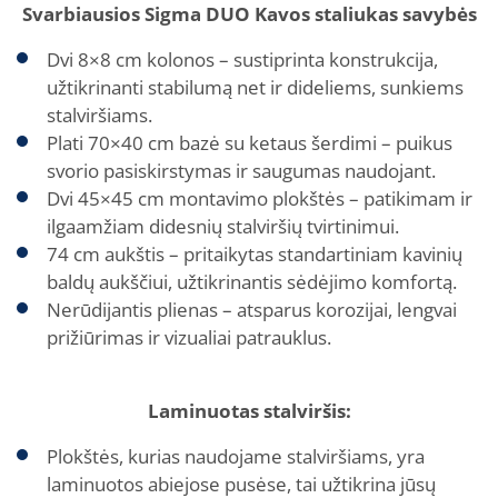
Svarbiausios Sigma DUO Kavos staliukas savybės
Dvi 8×8 cm kolonos – sustiprinta konstrukcija,
užtikrinanti stabilumą net ir dideliems, sunkiems
stalviršiams.
Plati 70×40 cm bazė su ketaus šerdimi – puikus
svorio pasiskirstymas ir saugumas naudojant.
Dvi 45×45 cm montavimo plokštės – patikimam ir
ilgaamžiam didesnių stalviršių tvirtinimui.
74 cm aukštis – pritaikytas standartiniam kavinių
baldų aukščiui, užtikrinantis sėdėjimo komfortą.
Nerūdijantis plienas – atsparus korozijai, lengvai
prižiūrimas ir vizualiai patrauklus.
Laminuotas stalviršis:
Plokštės, kurias naudojame stalviršiams, yra
laminuotos abiejose pusėse, tai užtikrina jūsų