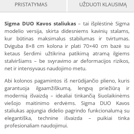
PRISTATYMAS
UŽDUOTI KLAUSIMĄ
Sigma DUO Kavos staliukas
– tai išplėstinė Sigma
modelio versija, skirta didesniems kavinių stalams,
kur būtinas maksimalus stabilumas ir tvirtumas.
Dviguba 8×8 cm kolona ir plati 70×40 cm bazė su
ketaus šerdimi užtikrina patikimą atramą ilgiems
stalviršiams – be svyravimo ar deformacijos rizikos,
net ir intensyvaus naudojimo metu.
Abi kolonos pagamintos iš nerūdijančio plieno, kuris
garantuoja ilgaamžiškumą, lengvą priežiūrą ir
modernią išvaizdą – idealiai tinkančią šiuolaikinėms
viešojo maitinimo erdvėms. Sigma DUO Kavos
staliukas apjungia didelio pagrindo funkcionalumą su
elegantiška, technine išvaizda – puikiai tinka
profesionaliam naudojimui.