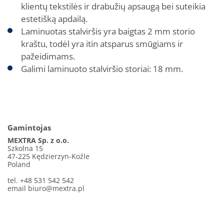
klientų tekstilės ir drabužių apsaugą bei suteikia
estetišką apdailą.
Laminuotas stalviršis yra baigtas 2 mm storio
kraštu, todėl yra itin atsparus smūgiams ir
pažeidimams.
Galimi laminuoto stalviršio storiai: 18 mm.
Gamintojas
MEXTRA Sp. z o.o.
Szkolna 15
47-225 Kędzierzyn-Koźle
Poland
tel. +48 531 542 542
email
biuro@mextra.pl