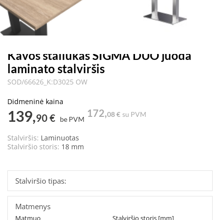
Kavos staliukas SIGMA DUO juoda
laminato stalviršis
SOD/66626_K:D3025 OW
Didmeninė kaina
139,
172,
08 €
su PVM
90 €
be PVM
Stalviršis:
Laminuotas
Stalviršio storis:
18 mm
Stalviršio tipas:
Matmenys
Matmuo
Stalviršio storis [mm]