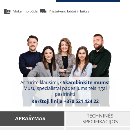
Mokėjimo būdai
Pristatymo būdai ir laikas
Ar turite klausimų?
Skambinkite mums!
Mūsų specialistai padės jums teisingai
pasirinkti
Karštoji linija
+370 521 424 22
TECHNINĖS
APRAŠYMAS
SPECIFIKACIJOS