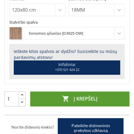
Stalviršio spalva
Sonomos ąžuolas [D3025 OW]
Ieškote kitos spalvos ar dydžio? Susisiekite su mūsų
pardavimų atstovu!
Infolinia:
+370 521 424 22

Į KREPŠELĮ
Pateikite didmeninės
Norite didesnio kiekio?
prekybos užklausą