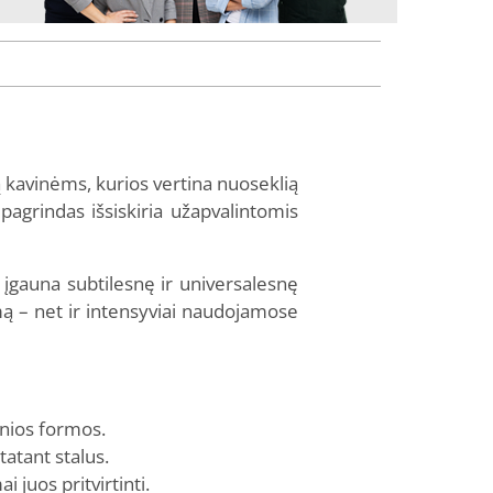
 kavinėms, kurios vertina nuoseklią
pagrindas išsiskiria užapvalintomis
įgauna subtilesnę ir universalesnę
umą – net ir intensyviai naudojamose
lnios formos.
tatant stalus.
 juos pritvirtinti.