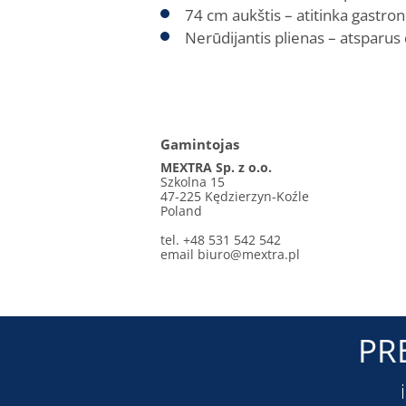
74 cm aukštis – atitinka gastro
Nerūdijantis plienas – atsparu
Gamintojas
MEXTRA Sp. z o.o.
Szkolna 15
47-225 Kędzierzyn-Koźle
Poland
tel. +48 531 542 542
email
biuro@mextra.pl
PR