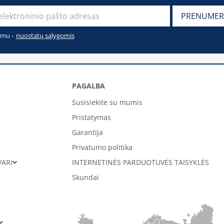
imu -
nuostatų sąlygomis
PAGALBA
Susisiekite su mumis
Pristatymas
Garantija
Privatumo politika
VARI
INTERNETINĖS PARDUOTUVĖS TAISYKLĖS
Skundai