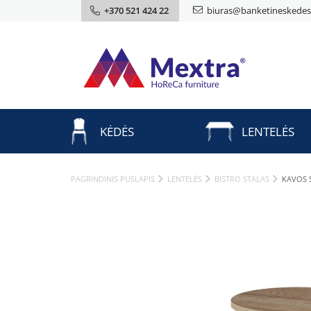
+370 521 424 22
biuras@banketineskedes.
KĖDĖS
LENTELĖS
PAGRINDINIS PUSLAPIS
LENTELĖS
BISTRO STALAS
KAVOS 