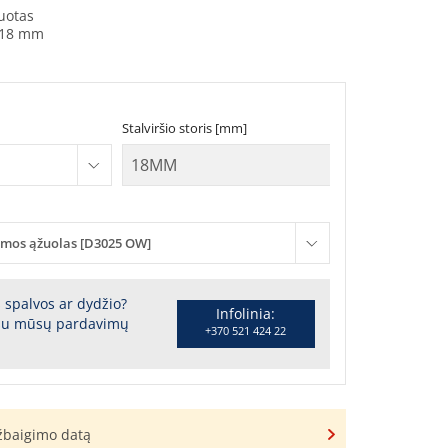
uotas
18 mm
Stalviršio storis [mm]
mos ąžuolas [D3025 OW]
s spalvos ar dydžio?
Infolinia:
 su mūsų pardavimų
+370 521 424 22
užbaigimo datą