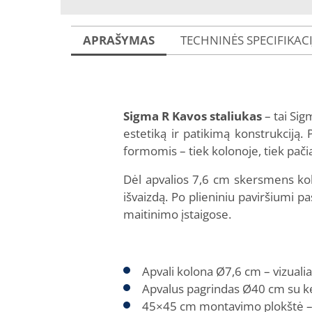
APRAŠYMAS
TECHNINĖS SPECIFIKAC
Sigma R Kavos staliukas
– tai Sig
estetiką ir patikimą konstrukciją.
formomis – tiek kolonoje, tiek pač
Dėl apvalios 7,6 cm skersmens kol
išvaizdą. Po plieniniu paviršiumi p
maitinimo įstaigose.
Apvali kolona Ø7,6 cm – vizualia
Apvalus pagrindas Ø40 cm su keta
45×45 cm montavimo plokštė – sude