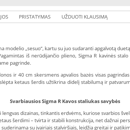
IJOS
PRISTATYMAS
UŽDUOTI KLAUSIMĄ
ma modelio „sesuo“, kartu su juo sudaranti apgalvotą duetą
 Pagamintas iš nerūdijančio plieno, Sigma R kavinės stalo 
iame pagrinde.
onos ir 40 cm skersmens apvalios bazės visas pagrindas 
aslėpta ketaus šerdis užtikrina didelį stabilumą ir patvar
Svarbiausios Sigma R Kavos staliukas savybės
i lengvas dizainas, tinkantis erdvėms, kuriose svarbios šve
us šerdimi – tvirta ir stabili konstrukcija, net dažnai pers
rinama su įvairiais stalviršiais, leidžia greitai ir patikimai