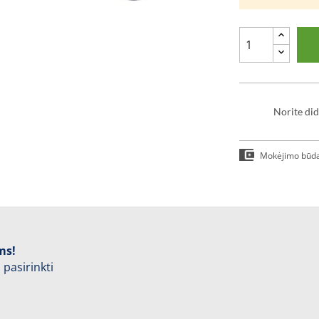
Norite did
Mokėjimo būd
ms!
 pasirinkti