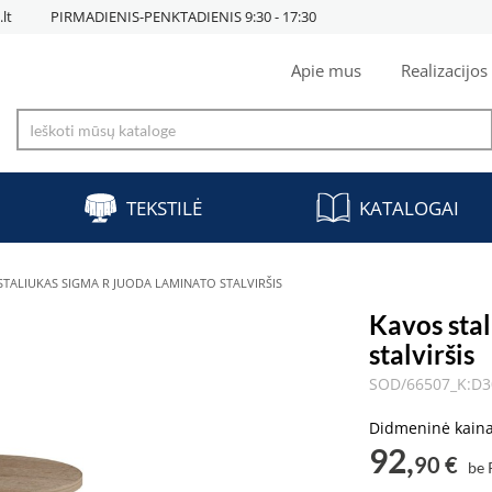
lt
PIRMADIENIS-PENKTADIENIS 9:30 - 17:30
Apie mus
Realizacijos
TEKSTILĖ
KATALOGAI
STALIUKAS SIGMA R JUODA LAMINATO STALVIRŠIS
Kavos sta
stalviršis
SOD/66507_K:D
Didmeninė kain
92,
90 €
be