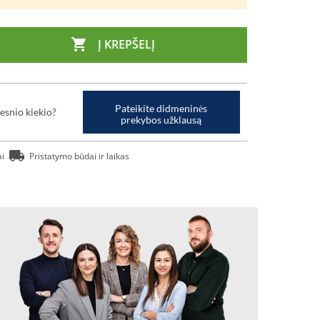

Į KREPŠELĮ
Pateikite didmeninės
esnio kiekio?
prekybos užklausą
ai
Pristatymo būdai ir laikas