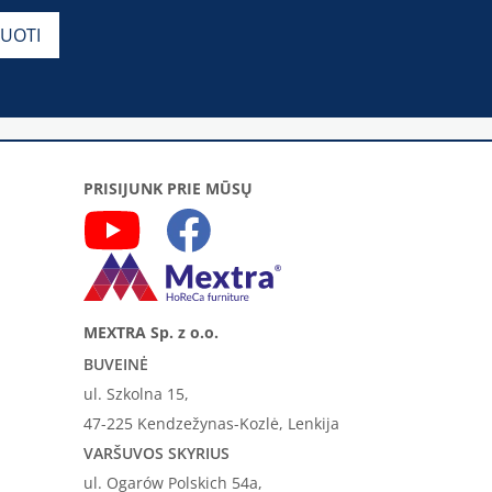
PRISIJUNK PRIE MŪSŲ
MEXTRA Sp. z o.o.
BUVEINĖ
ul. Szkolna 15,
47-225 Kendzežynas-Kozlė, Lenkija
VARŠUVOS SKYRIUS
ul. Ogarów Polskich 54a,