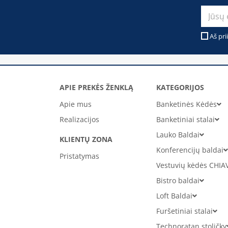
Aš pri
APIE PREKĖS ŽENKLĄ
KATEGORIJOS
Apie mus
Banketinės Kėdės
Realizacijos
Banketiniai stalai
Lauko Baldai
KLIENTŲ ZONA
Konferencijų baldai
Pristatymas
Vestuvių kėdės CHIA
Bistro baldai
Loft Baldai
Furšetiniai stalai
Technoratan stoličky