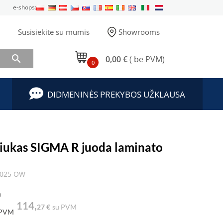
e-shops:
Susisiekite su mumis
Showrooms

0,00 €
( be PVM)
0
DIDMENINĖS PREKYBOS UŽKLAUSA
liukas SIGMA R juoda laminato
3025 OW
a
114,
27 €
su PVM
 PVM