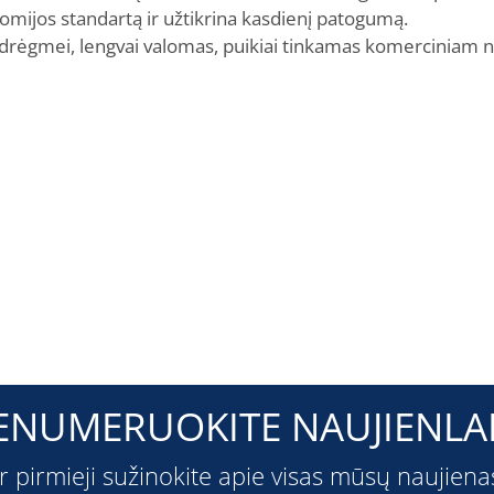
nomijos standartą ir užtikrina kasdienį patogumą.
s drėgmei, lengvai valomas, puikiai tinkamas komerciniam 
ENUMERUOKITE NAUJIENLAI
ir pirmieji sužinokite apie visas mūsų naujiena