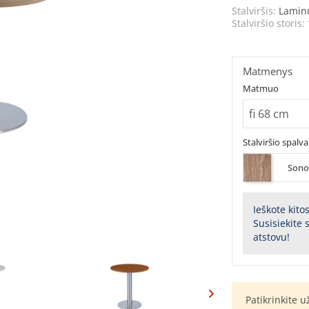
Stalviršis:
Lamin
Stalviršio storis:
Matmenys
Matmuo
Stalviršio spalva
Sono
Ieškote kito
Susisiekite
atstovu!
Patikrinkite 