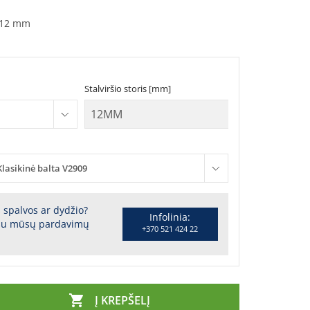
12 mm
Stalviršio storis [mm]
Klasikinė balta V2909
s spalvos ar dydžio?
Infolinia:
 su mūsų pardavimų
+370 521 424 22

Į KREPŠELĮ