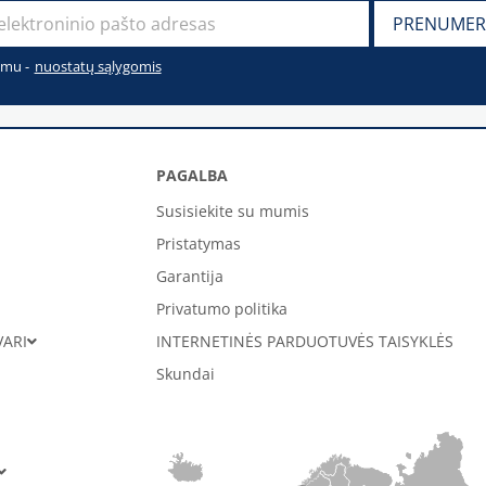
imu -
nuostatų sąlygomis
PAGALBA
Susisiekite su mumis
Pristatymas
Garantija
Privatumo politika
VARI
INTERNETINĖS PARDUOTUVĖS TAISYKLĖS
Skundai