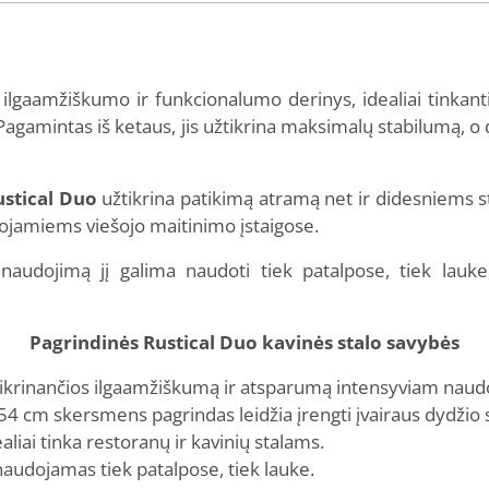
i ilgaamžiškumo ir funkcionalumo derinys, idealiai tinkan
 Pagamintas iš ketaus, jis užtikrina maksimalų stabilumą, o
ustical Duo
užtikrina patikimą atramą net ir didesniems st
dojamiems viešojo maitinimo įstaigose.
 naudojimą jį galima naudoti tiek patalpose, tiek lauke
Pagrindinės Rustical Duo kavinės stalo savybės
žtikrinančios ilgaamžiškumą ir atsparumą intensyviam naud
54 cm skersmens pagrindas leidžia įrengti įvairaus dydžio s
aliai tinka restoranų ir kavinių stalams.
naudojamas tiek patalpose, tiek lauke.