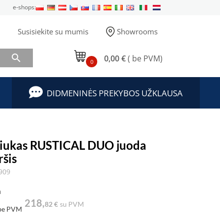
e-shops:
Susisiekite su mumis
Showrooms

0,00 €
( be PVM)
0
DIDMENINĖS PREKYBOS UŽKLAUSA
liukas RUSTICAL DUO juoda
ršis
909
a
218,
82 €
su PVM
be PVM