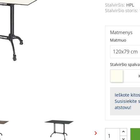
Stalviršis:
HPL
Stalviršio storis:
Matmenys
Matmuo
Stalviršio spalva
Ieškote kito
Susisiekite
atstovu!