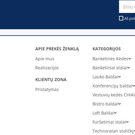
Aš pri
APIE PREKĖS ŽENKLĄ
KATEGORIJOS
Apie mus
Banketinės Kėdės
Realizacijos
Banketiniai stalai
Lauko Baldai
KLIENTŲ ZONA
Konferencijų baldai
Pristatymas
Vestuvių kėdės CHIA
Bistro baldai
Loft Baldai
Furšetiniai stalai
Technoratan stoličky