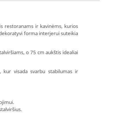
tis restoranams ir kavinėms, kurios
 dekoratyvi forma interjerui suteikia
alviršiams, o 75 cm aukštis idealiai
, kur visada svarbu stabilumas ir
ojimui.
talviršius.