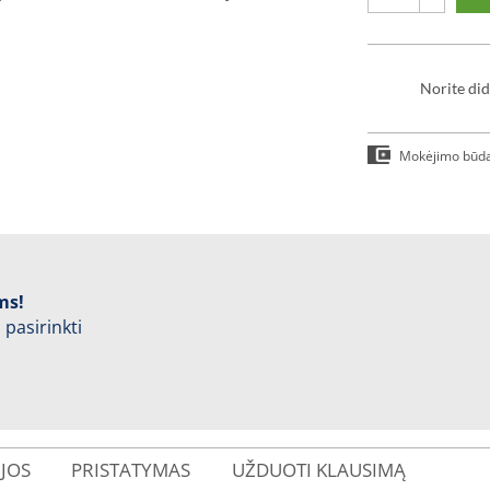
Norite did
Mokėjimo būd
ms!
 pasirinkti
IJOS
PRISTATYMAS
UŽDUOTI KLAUSIMĄ