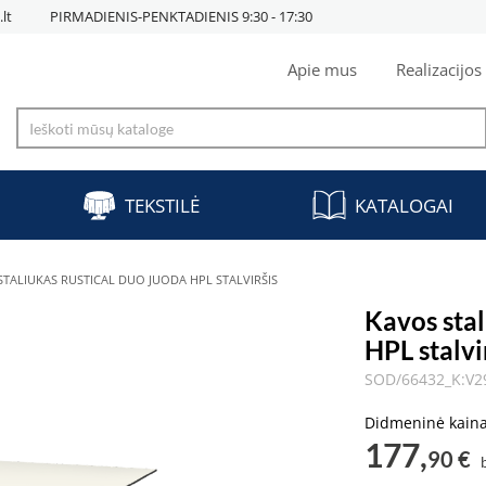
lt
PIRMADIENIS-PENKTADIENIS 9:30 - 17:30
Apie mus
Realizacijos
TEKSTILĖ
KATALOGAI
STALIUKAS RUSTICAL DUO JUODA HPL STALVIRŠIS
Kavos sta
HPL stalvi
SOD/66432_K:V2
Didmeninė kain
177,
90 €