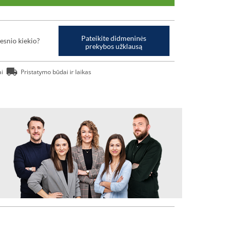
Pateikite didmeninės
esnio kiekio?
prekybos užklausą
ai
Pristatymo būdai ir laikas