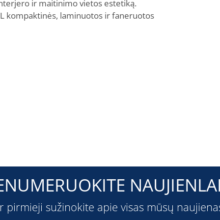
nterjero ir maitinimo vietos estetiką.
PL kompaktinės, laminuotos ir faneruotos
ENUMERUOKITE NAUJIENLAI
ir pirmieji sužinokite apie visas mūsų naujiena