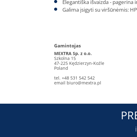
Elegantiška išvaizda - pagerina i
Galima įsigyti su viršūnėmis: H
Gamintojas
MEXTRA Sp. z o.o.
Szkolna 15
47-225 Kędzierzyn-Koźle
Poland
tel. +48 531 542 542
email
biuro@mextra.pl
PR