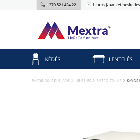
+370 521 424 22
biuras@banketineskedes.
KĖDĖS
LENTELĖS
PAGRINDINIS PUSLAPIS
LENTELĖS
BISTRO STALAS
KAVOS 