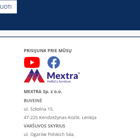
PRISIJUNK PRIE MŪSŲ
MEXTRA Sp. z o.o.
BUVEINĖ
ul. Szkolna 15,
47-225 Kendzežynas-Kozlė, Lenkija
VARŠUVOS SKYRIUS
ul. Ogarów Polskich 54a,