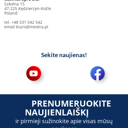
Szkolna 15
47-225 Kędzierzyn-Koźle
Poland
tel. +48 531 542 542
email
biuro@mextra.pl
Sekite naujienas!
PRENUMERUOKITE
NAUJIENLAIŠKĮ
ir pirmieji sužinokite apie visas mūsų