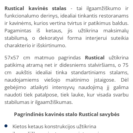
Rustical kavinės stalas
- tai ilgaamžiškumo ir
funkcionalumo derinys, idealiai tinkantis restoranams
ir kavinėms, kurios vertina tvirtus ir patikimus baldus.
Pagamintas iš ketaus, jis užtikrina maksimalų
stabilumą, o dekoratyvi forma interjerui suteikia
charakterio ir išskirtinumo.
57x57 cm matmuo pagrindas
Rustical
užtikrina
patikimą atramą net ir didesniems stalviršiams, o 75
cm aukštis idealiai tinka standartiniams stalams,
naudojamiems viešojo maitinimo įstaigose. Dėl
gebėjimo atlaikyti intensyvų naudojimą jį galima
naudoti tiek patalpose, tiek lauke, kur visada svarbu
stabilumas ir ilgaamžiškumas.
Pagrindinės kavinės stalo Rustical savybės
Kietos ketaus konstrukcijos užtikrina