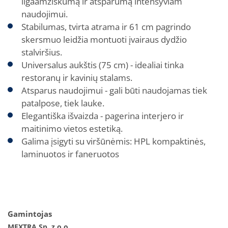
ilgaamžiškumą ir atsparumą intensyviam
naudojimui.
Stabilumas, tvirta atrama ir 61 cm pagrindo
skersmuo leidžia montuoti įvairaus dydžio
stalviršius.
Universalus aukštis (75 cm) - idealiai tinka
restoranų ir kavinių stalams.
Atsparus naudojimui - gali būti naudojamas tiek
patalpose, tiek lauke.
Elegantiška išvaizda - pagerina interjero ir
maitinimo vietos estetiką.
Galima įsigyti su viršūnėmis: HPL kompaktinės,
laminuotos ir faneruotos
Gamintojas
MEXTRA Sp. z o.o.