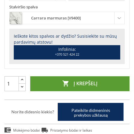
Stalviršio spalva
Carrara marmuras [V9400]
Ieškote kitos spalvos ar dydžio? Susisiekite su mūsų
pardavimų atstovu!
Infolinia:
+370 521 424 22

Į KREPŠELĮ
Pateikite didmeninės
Norite didesnio kiekio?
prekybos užklausą
Mokėjimo būdai
Pristatymo būdai ir laikas