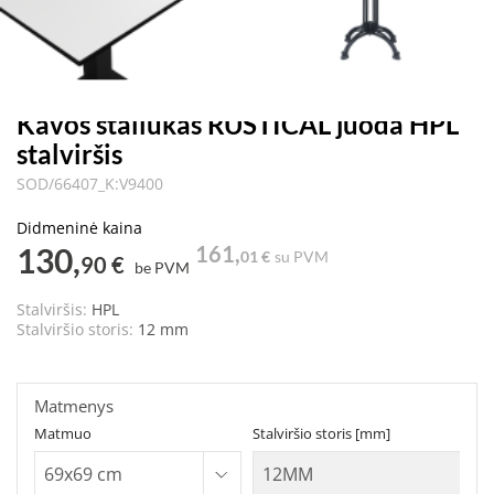
Kavos staliukas RUSTICAL juoda HPL
stalviršis
SOD/66407_K:V9400
Didmeninė kaina
130,
161,
01 €
su PVM
90 €
be PVM
Stalviršis:
HPL
Stalviršio storis:
12 mm
Matmenys
Matmuo
Stalviršio storis [mm]