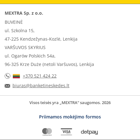
MEXTRA Sp. z o.o.
BUVEINĖ
ul. Szkolna 15,
47-225 Kendzežynas-Kozlė, Lenkija
VARŠUVOS SKYRIUS
ul. Ogarów Polskich 54a,
96-325 Krze Duże (netoli Varšuvos), Lenkija
+370 521 424 22
biuras@banketineskedes.lt
Visos teisės yra „MEXTRA“ saugomos. 2026
Priimamos mokėjimo formos