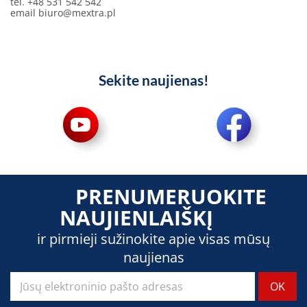
tel. +48 531 542 542
email
biuro@mextra.pl
Sekite naujienas!
PRENUMERUOKITE
NAUJIENLAIŠKĮ
ir pirmieji sužinokite apie visas mūsų
naujienas