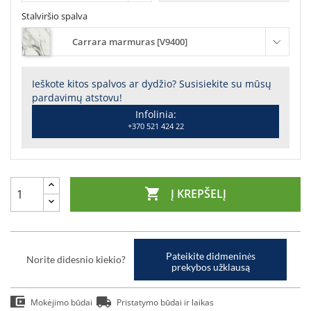
Stalviršio spalva
Carrara marmuras [V9400]
Ieškote kitos spalvos ar dydžio? Susisiekite su mūsų
pardavimų atstovu!
Infolinia:
+370 521 424 22

Į KREPŠELĮ
Pateikite didmeninės
Norite didesnio kiekio?
prekybos užklausą
Mokėjimo būdai
Pristatymo būdai ir laikas