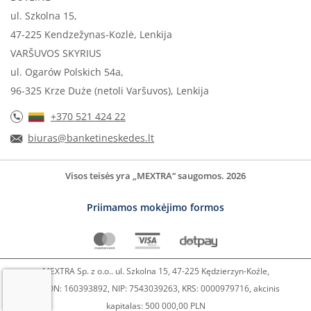
ul. Szkolna 15,
47-225 Kendzežynas-Kozlė, Lenkija
VARŠUVOS SKYRIUS
ul. Ogarów Polskich 54a,
96-325 Krze Duże (netoli Varšuvos), Lenkija
+370 521 424 22
biuras@banketineskedes.lt
Visos teisės yra „MEXTRA“ saugomos. 2026
Priimamos mokėjimo formos
MEXTRA Sp. z o.o.. ul. Szkolna 15, 47-225 Kędzierzyn-Koźle,
REGON: 160393892, NIP: 7543039263, KRS: 0000979716, akcinis
kapitalas: 500 000,00 PLN