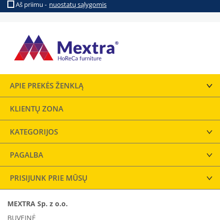
Aš priimu -
nuostatų sąlygomis
APIE PREKĖS ŽENKLĄ
KLIENTŲ ZONA
KATEGORIJOS
PAGALBA
PRISIJUNK PRIE MŪSŲ
MEXTRA Sp. z o.o.
BUVEINĖ