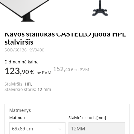
Kavos staliukas CASTELLO juoda HPL
stalviršis
SOD/66136_K:V9400
Didmeninė kaina
123,
152,
40 €
su PVM
90 €
be PVM
Stalviršis:
HPL
Stalviršio storis:
12 mm
Matmenys
Matmuo
Stalviršio storis [mm]