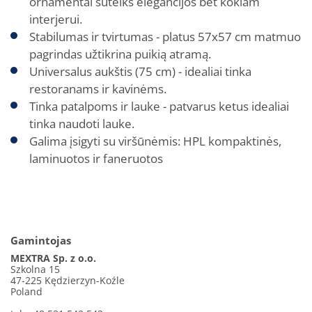
ornamentai suteiks elegancijos bet kokiam
interjerui.
Stabilumas ir tvirtumas - platus 57x57 cm matmuo
pagrindas užtikrina puikią atramą.
Universalus aukštis (75 cm) - idealiai tinka
restoranams ir kavinėms.
Tinka patalpoms ir lauke - patvarus ketus idealiai
tinka naudoti lauke.
Galima įsigyti su viršūnėmis: HPL kompaktinės,
laminuotos ir faneruotos
Gamintojas
MEXTRA Sp. z o.o.
Szkolna 15
47-225 Kędzierzyn-Koźle
Poland