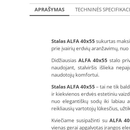
APRAŠYMAS
TECHNINĖS SPECIFIKAC
Stalas ALFA
40x55
sukurtas maksima
prie įvairių erdvių aranžavimų, nuo k
Didžiausias
ALFA
40x55
stalo pri
naudojant, stalviršis išlieka nep
naudotojų komfortui.
Stalas ALFA
40x55
– tai ne tik bal
ir kiekvienos erdvės estetiniu vaizd
nuo elegantiškų sodų iki labiau at
reikliausių vartotojų lūkesčius, už
Kviečiame susipažinti su
ALFA 40
vienas gerai apgalvotas įrangos el