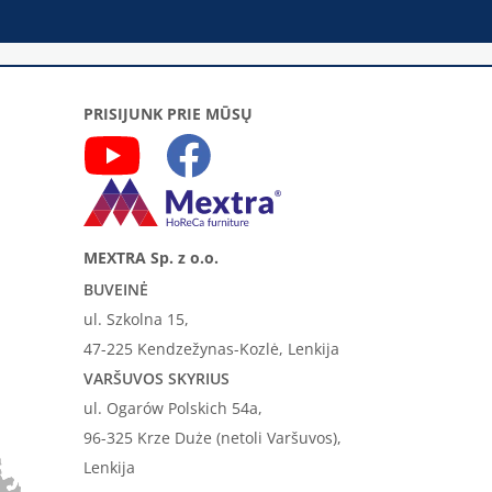
PRISIJUNK PRIE MŪSŲ
MEXTRA Sp. z o.o.
BUVEINĖ
ul. Szkolna 15,
47-225 Kendzežynas-Kozlė, Lenkija
VARŠUVOS SKYRIUS
ul. Ogarów Polskich 54a,
96-325 Krze Duże (netoli Varšuvos),
Lenkija