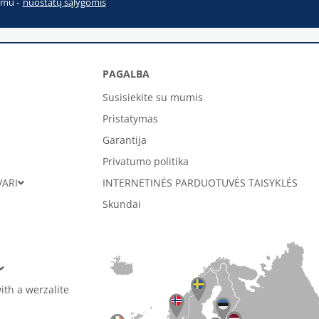
imu -
nuostatų sąlygomis
PAGALBA
Susisiekite su mumis
Pristatymas
Garantija
Privatumo politika
VARI
INTERNETINĖS PARDUOTUVĖS TAISYKLĖS
Skundai
ith a werzalite