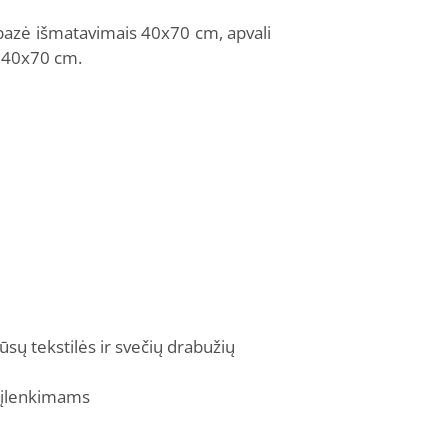
azė išmatavimais 40x70 cm, apvali
i 40x70 cm.
sų tekstilės ir svečių drabužių
r įlenkimams