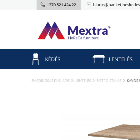
+370 521 424 22
biuras@banketineskedes.
KĖDĖS
LENTELĖS
PAGRINDINIS PUSLAPIS
LENTELĖS
BISTRO STALAS
KAVOS S