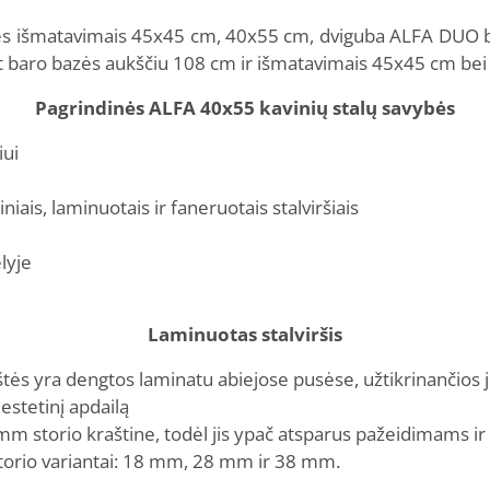
zės išmatavimais 45x45 cm, 40x55 cm, dviguba ALFA DUO b
at baro bazės aukščiu 108 cm ir išmatavimais 45x45 cm be
Pagrindinės ALFA 40x55 kavinių stalų savybės
iui
is, laminuotais ir faneruotais stalviršiais
lyje
Laminuotas stalviršis
ės yra dengtos laminatu abiejose pusėse, užtikrinančios jū
estetinį apdailą
 mm storio kraštine, todėl jis ypač atsparus pažeidimams i
storio variantai: 18 mm, 28 mm ir 38 mm.