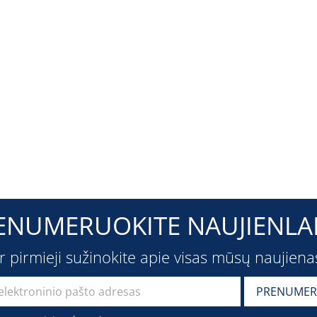
ENUMERUOKITE NAUJIENLAI
ir pirmieji sužinokite apie visas mūsų naujiena