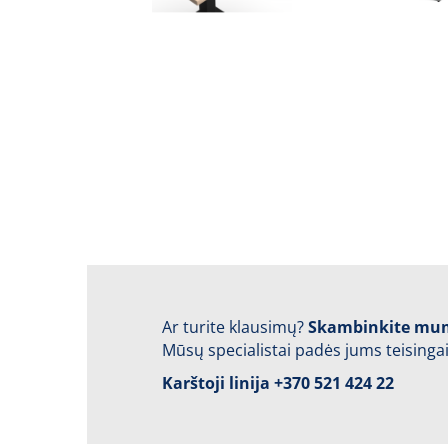
Ar turite klausimų?
Skambinkite mu
Mūsų specialistai padės jums teisingai
Karštoji linija
+370 521 424 22