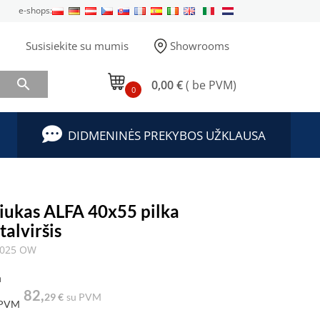
e-shops:
Susisiekite su mumis
Showrooms

0,00 €
( be PVM)
0
DIDMENINĖS PREKYBOS UŽKLAUSA
liukas ALFA 40x55 pilka
talviršis
3025 OW
a
82,
29 €
su PVM
 PVM