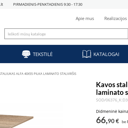
lt
PIRMADIENIS-PENKTADIENIS 9:30 - 17:30
Apie mus
Realizacijos
TEKSTILĖ
KATALOGAI
TALIUKAS ALFA 40X55 PILKA LAMINATO STALVIRŠIS
Kavos sta
laminato s
SOD/06376_K:D
Didmeninė kain
66,
90 €
be