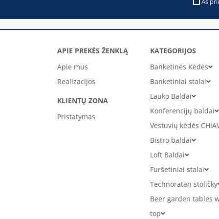
Aš pri
APIE PREKĖS ŽENKLĄ
KATEGORIJOS
Apie mus
Banketinės Kėdės
Realizacijos
Banketiniai stalai
Lauko Baldai
KLIENTŲ ZONA
Konferencijų baldai
Pristatymas
Vestuvių kėdės CHIA
Bistro baldai
Loft Baldai
Furšetiniai stalai
Technoratan stoličky
Beer garden tables w
top