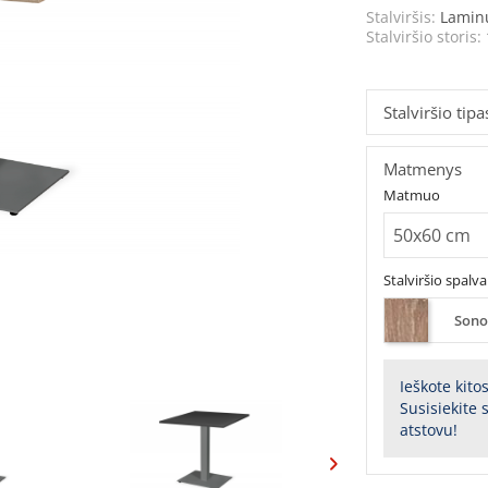
Stalviršis:
Lamin
Stalviršio storis:
Stalviršio tipa
Matmenys
Matmuo
Stalviršio spalva
Sono
Ieškote kito
Susisiekite
atstovu!