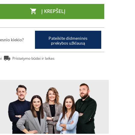

Į KREPŠELĮ
Pateikite didmeninės
esnio kiekio?
prekybos užklausą
ai
Pristatymo būdai ir laikas