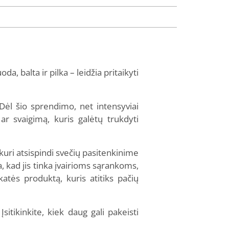
a, balta ir pilka – leidžia pritaikyti
Dėl šio sprendimo, net intensyviai
ar svaigimą, kuris galėtų trukdyti
 kuri atsispindi svečių pasitenkinime
a, kad jis tinka įvairioms sąrankoms,
katės produktą, kuris atitiks pačių
sitikinkite, kiek daug gali pakeisti