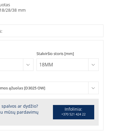
uotas
18/28/38 mm
s:
Stalviršio storis [mm]
mos ąžuolas [D3025 OW]
s spalvos ar dydžio?
Infolinia:
 su mūsų pardavimų
+370 521 424 22