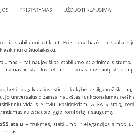
IJOS
PRISTATYMAS
UŽDUOTI KLAUSIMĄ
liai stabilumui užtikrinti. Prieinama bazė trijų spalvų – juod
lasikinių iki šiuolaikiškų.
valumas – tai naujoviškas stabilumo stiprinimo sistema. 
ajudinamas ir stabilus, eliminuodamas erzinantį slinkimą 
das, bet ir apgalvota investicija į kokybę bei ilgaamžiškumą,
u. Jo universalus dizainas ir aukštas funkcionalumas reiški
sitiktinių vidaus erdvių. Pasirinkdami ALFA S stalą, ren
tikrindamas aukščiausio lygio komfortą ir saugumą.
x55 stalu
– trukmės, stabilumo ir elegancijos simboliu. Į
ementas.