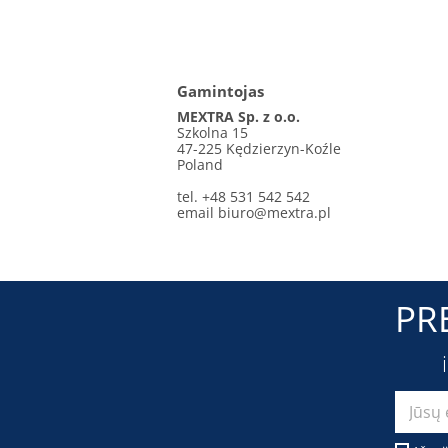
Gamintojas
MEXTRA Sp. z o.o.
Szkolna 15
47-225 Kędzierzyn-Koźle
Poland
tel. +48 531 542 542
email
biuro@mextra.pl
PR