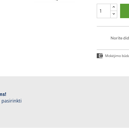
Norite did
Mokėjimo būd
ms!
 pasirinkti