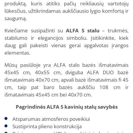
produktą, kuris atitiks pačių reikliausių vartotojų
lūkesčius, užtikrindamas aukščiausio lygio komfortą ir
saugumą.
Kviečiame susipažinti su
ALFA S stalu
– trukmės,
stabilumo ir elegancijos simboliu. Įsitikinkite, kiek
daug gali pakeisti vienas gerai apgalvotas įrangos
elementas.
Mūsų pasiūloje yra ALFA stalo bazės išmatavimais
45x45 cm, 40x55 cm, dviguba ALFA DUO bazė
išmatavimais 40x70 cm, apvali bazė išmatavimais fi 45
cm, taip pat baro bazės aukščiu 108 cm ir
išmatavimais 45x45 cm bei 40x70 cm.
Pagrindinės ALFA S kavinių stalų savybės
Atsparumas atmosferos poveikiui
Sustiprinta plieno konstrukcija