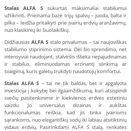
Stalas ALFA S
sukurtas maksimaliai stabilumui
užtikrinti. Prieinama bazė trijų spalvų – juoda, balta ir
pilka – leidžia pritaikyti prie įvairių erdvių aranžavimų,
nuo klasikinių iki šiuolaikiškų.
Didžiausias
ALFA S
stalo privalumas – tai naujoviškas
stabilumo stiprinimo sistema. Dėl šio sprendimo, net
intensyviai naudojant, stalviršis išlieka nepajudinamas
ir stabilus, eliminuodamas erzinantį slinkimą ar
svaigimą, kuris galėtų trukdyti naudotojų komfortui.
Stalas ALFA S
– tai ne tik baldas, bet ir apgalvota
investicija į kokybę bei ilgaamžiškumą, kuri atsispindi
svečių pasitenkinime ir kiekvienos erdvės estetiniu
vaizdu. Jo universalus dizainas ir aukštas
funkcionalumas reiškia, kad jis tinka įvairioms
sąrankoms, nuo elegantiškų sodų iki labiau atsitiktinių
vidaus erdvių. Pasirinkdami ALFA S stalą, renkatės