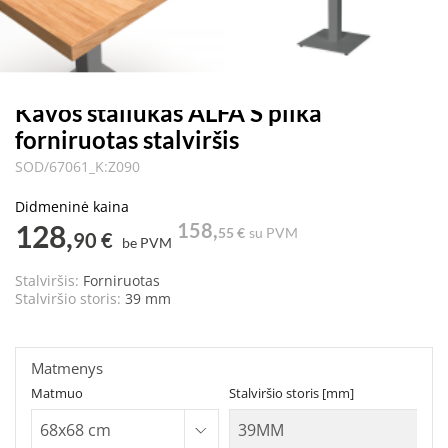
Kavos staliukas ALFA S pilka
forniruotas stalviršis
SOD/67061_K:Z090
Didmeninė kaina
128,
158,
55 €
su PVM
90 €
be PVM
Stalviršis:
Forniruotas
Stalviršio storis:
39 mm
Matmenys
Matmuo
Stalviršio storis [mm]