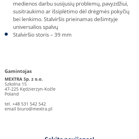
medienos darbu susijusių problemų, pavyzdžiui,
susitraukimo ar išsiplėtimo dėl drėgmės pokyčių
bei lenkimo. Stalviršis prieinamas dešimtyje
universalios spalvų
Stalviršio storis – 39 mm
Gamintojas
MEXTRA Sp. z o.o.
Szkolna 15
47-225 Kędzierzyn-Koźle
Poland
tel. +48 531 542 542
email
biuro@mextra.pl