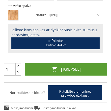
Stalviršio spalva
Natūralu [090]
Ieškote kitos spalvos ar dydžio? Susisiekite su mūsų
pardavimų atstovu!
Infolinia:
+370 521 424 22

Į KREPŠELĮ
Pateikite didmeninės
Norite didesnio kiekio?
prekybos užklausą
Mokėjimo būdai
Pristatymo būdai ir laikas