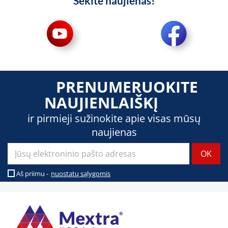
Sekite naujienas!
PRENUMERUOKITE
NAUJIENLAIŠKĮ
ir pirmieji sužinokite apie visas mūsų
naujienas
Aš priimu -
nuostatų sąlygomis