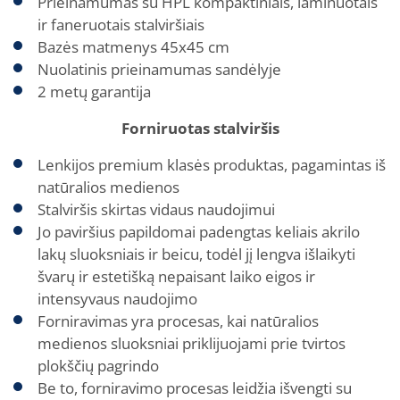
Prieinamumas su HPL kompaktiniais, laminuotais
ir faneruotais stalviršiais
Bazės matmenys 45x45 cm
Nuolatinis prieinamumas sandėlyje
2 metų garantija
Forniruotas stalviršis
Lenkijos premium klasės produktas, pagamintas iš
natūralios medienos
Stalviršis skirtas vidaus naudojimui
Jo paviršius papildomai padengtas keliais akrilo
lakų sluoksniais ir beicu, todėl jį lengva išlaikyti
švarų ir estetišką nepaisant laiko eigos ir
intensyvaus naudojimo
Forniravimas yra procesas, kai natūralios
medienos sluoksniai priklijuojami prie tvirtos
plokščių pagrindo
Be to, forniravimo procesas leidžia išvengti su