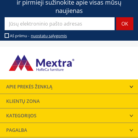
ir pirmieji sužinokite apie visas mūsų
naujienas
Aš priimu -
nuostatų sąlygomis
APIE PREKĖS ŽENKLĄ
KLIENTŲ ZONA
KATEGORIJOS
PAGALBA