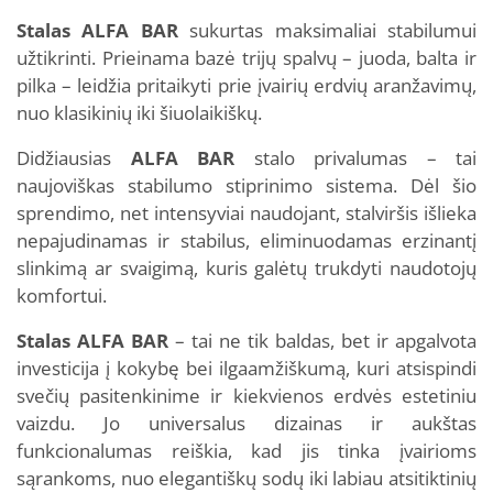
Stalas ALFA BAR
sukurtas maksimaliai stabilumui
užtikrinti. Prieinama bazė trijų spalvų – juoda, balta ir
pilka – leidžia pritaikyti prie įvairių erdvių aranžavimų,
nuo klasikinių iki šiuolaikiškų.
Didžiausias
ALFA BAR
stalo privalumas – tai
naujoviškas stabilumo stiprinimo sistema. Dėl šio
sprendimo, net intensyviai naudojant, stalviršis išlieka
nepajudinamas ir stabilus, eliminuodamas erzinantį
slinkimą ar svaigimą, kuris galėtų trukdyti naudotojų
komfortui.
Stalas ALFA BAR
– tai ne tik baldas, bet ir apgalvota
investicija į kokybę bei ilgaamžiškumą, kuri atsispindi
svečių pasitenkinime ir kiekvienos erdvės estetiniu
vaizdu. Jo universalus dizainas ir aukštas
funkcionalumas reiškia, kad jis tinka įvairioms
sąrankoms, nuo elegantiškų sodų iki labiau atsitiktinių