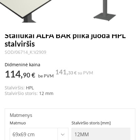
Staliukai ALFA BAR pilka juoda HPL
stalviršis
SOD/06714_K:V2909
Didmeninė kaina
114,
141,
33 €
su PVM
90 €
be PVM
Stalviršis:
HPL
Stalviršio storis:
12 mm
Matmenys
Matmuo
Stalviršio storis [mm]