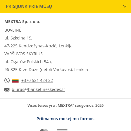
PRISIJUNK PRIE MŪSŲ
MEXTRA Sp. z o.o.
BUVEINĖ
ul. Szkolna 15,
47-225 Kendzežynas-Kozlė, Lenkija
VARŠUVOS SKYRIUS
ul. Ogarów Polskich 54a,
96-325 Krze Duże (netoli Varšuvos), Lenkija
+370 521 424 22
biuras@banketineskedes.lt
Visos teisės yra „MEXTRA“ saugomos. 2026
Priimamos mokėjimo formos