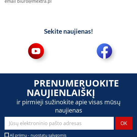
email
biuro@mextra.pl
Sekite naujienas!
PRENUMERUOKITE
NAUJIENLAIŠKĮ
ir pirmieji sužinokite apie visas mūsų
naujienas
Aš priimu -
nuostatų sąlygomis