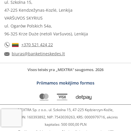
ul. Szkolna 15,
47-225 Kendzežynas-Kozlė, Lenkija
VARŠUVOS SKYRIUS
ul. Ogarów Polskich 54a,
96-325 Krze Duże (netoli Varšuvos), Lenkija
+370 521 424 22
biuras@banketineskedes.lt
Visos teisės yra „MEXTRA“ saugomos. 2026
Priimamos mokėjimo formos
MEXTRA Sp. z o.o.. ul. Szkolna 15, 47-225 Kędzierzyn-Koźle,
REGON: 160393892, NIP: 7543039263, KRS: 0000979716, akcinis
kapitalas: 500 000,00 PLN