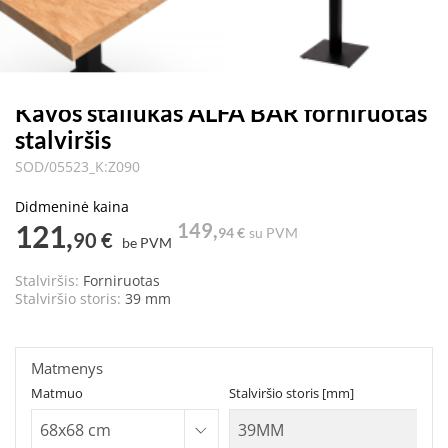
Kavos staliukas ALFA BAR forniruotas
stalviršis
SOD/05523_K:Z090
Didmeninė kaina
121,
149,
94 €
su PVM
90 €
be PVM
Stalviršis:
Forniruotas
Stalviršio storis:
39 mm
Matmenys
Matmuo
Stalviršio storis [mm]