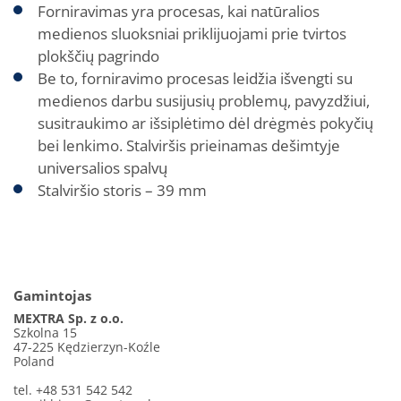
Forniravimas yra procesas, kai natūralios
medienos sluoksniai priklijuojami prie tvirtos
plokščių pagrindo
Be to, forniravimo procesas leidžia išvengti su
medienos darbu susijusių problemų, pavyzdžiui,
susitraukimo ar išsiplėtimo dėl drėgmės pokyčių
bei lenkimo. Stalviršis prieinamas dešimtyje
universalios spalvų
Stalviršio storis – 39 mm
Gamintojas
MEXTRA Sp. z o.o.
Szkolna 15
47-225 Kędzierzyn-Koźle
Poland
tel. +48 531 542 542