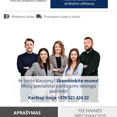
Norite didesnio kiekio?
prekybos užklausą
Mokėjimo būdai
Pristatymo būdai ir laikas
Ar turite klausimų?
Skambinkite mums!
Mūsų specialistai padės jums teisingai
pasirinkti
Karštoji linija
+370 521 424 22
TECHNINĖS
APRAŠYMAS
SPECIFIKACIJOS