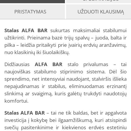
PRISTATYMAS
UŽDUOTI KLAUSIMĄ
Stalas ALFA BAR
sukurtas maksimaliai stabilumui
užtikrinti. Prieinama bazė trijų spalvų – juoda, balta ir
pilka – leidžia pritaikyti prie įvairių erdvių aranžavimų,
nuo klasikinių iki šiuolaikiškų.
Didžiausias
ALFA BAR
stalo privalumas – tai
naujoviškas stabilumo stiprinimo sistema. Dėl šio
sprendimo, net intensyviai naudojant, stalviršis išlieka
nepajudinamas ir stabilus, eliminuodamas erzinantį
slinkimą ar svaigimą, kuris galėtų trukdyti naudotojų
komfortui.
Stalas ALFA BAR
– tai ne tik baldas, bet ir apgalvota
investicija į kokybę bei ilgaamžiškumą, kuri atsispindi
svečių pasitenkinime ir kiekvienos erdvės estetiniu