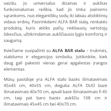
vaizdu. Jo universalus dizainas ir aukštas
funkcionalumas reiškia, kad jis tinka įvairioms
sąrankoms, nuo elegantiškų sodų iki labiau atsitiktinių
vidaus erdvių. Pasirinkdami ALFA BAR stalą, renkatės
produktą, kuris atitiks pačių reikliausių vartotojų
lūkesčius, užtikrindamas aukščiausio lygio komfortą ir
saugumą.
Kviečiame susipažinti su
ALFA BAR stalu
– trukmės,
stabilumo ir elegancijos simboliu. Įsitikinkite, kiek
daug gali pakeisti vienas gerai apgalvotas įrangos
elementas.
Mūsų pasiūloje yra ALFA stalo bazės išmatavimais
45x45 cm, 40x55 cm, dviguba ALFA DUO bazė
išmatavimais 40x70 cm, apvali bazė išmatavimais fi 45
cm, taip pat baro bazės aukščiu 108 cm ir
išmatavimais 45x45 cm bei 40x70 cm.