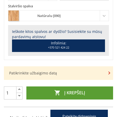
Stalviršio spalva
Natūralu [090]
Ieškote kitos spalvos ar dydžio? Susisiekite su mūsų
pardavimų atstovu!
Infolinia:
+370 521 424 22
Patikrinkite užbaigimo datą

Į KREPŠELĮ
Pateikite didmeninės