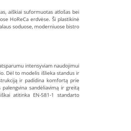
tas, aiškiai suformuotas atlošas bei
škose HoReCa erdvėse. Ši plastikinė
ka alaus soduose, moderniuose bistro
r atsparumu intensyviam naudojimui
io. Dėl to modelis išlieka standus ir
trukciją ir padidina komfortą prie
s palengvina sandėliavimą ir greitą
iškai atitinka EN-581-1 standarto