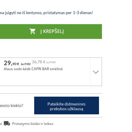
a įsigyti ne iš lentynos, pristatymas per 1-3 dienas!

Į KREPŠELĮ
29,
36,
78 €
su PVM
90 €
be PVM
Alaus sodo kėdė CAPRI BAR smėlinė
Pateikite didmeninės
esnio kiekio?
prekybos užklausą
ai
Pristatymo būdai ir laikas