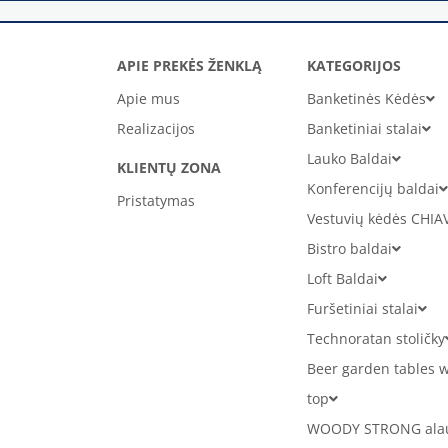
APIE PREKĖS ŽENKLĄ
KATEGORIJOS
Apie mus
Banketinės Kėdės
Realizacijos
Banketiniai stalai
Lauko Baldai
KLIENTŲ ZONA
Konferencijų baldai
Pristatymas
Vestuvių kėdės CHIA
Bistro baldai
Loft Baldai
Furšetiniai stalai
Technoratan stoličky
Beer garden tables w
top
WOODY STRONG alaus