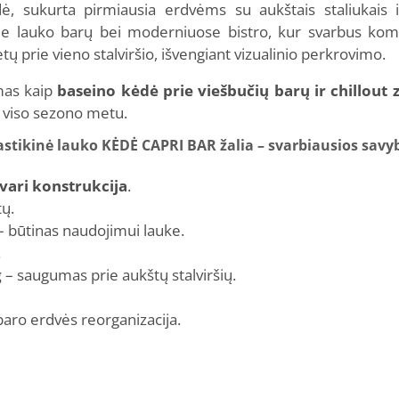
sukurta pirmiausia erdvėms su aukštais staliukais ir b
e lauko barų bei moderniuose bistro, kur svarbus komfor
etų prie vieno stalviršio, išvengiant vizualinio perkrovimo.
amas kaip
baseino kėdė prie viešbučių barų ir chillout
 viso sezono metu.
astikinė lauko KĖDĖ CAPRI BAR žalia – svarbiausios savy
atvari konstrukcija
.
tų.
 būtinas naudojimui lauke.
.
g
– saugumas prie aukštų stalviršių.
baro erdvės reorganizacija.