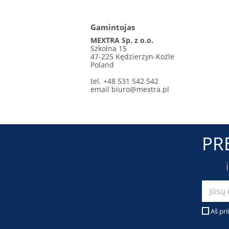
Gamintojas
MEXTRA Sp. z o.o.
Szkolna 15
47-225 Kędzierzyn-Koźle
Poland
tel. +48 531 542 542
email
biuro@mextra.pl
PR
Aš pri