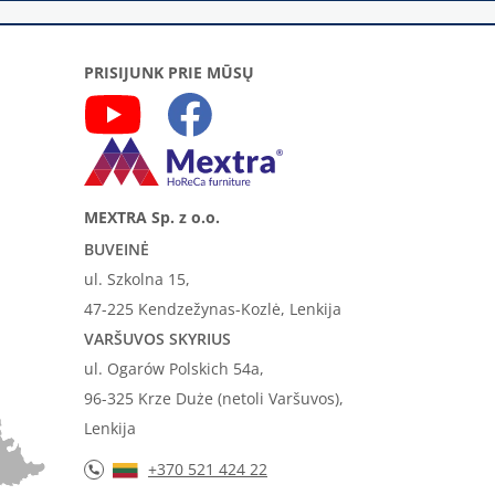
PRISIJUNK PRIE MŪSŲ
MEXTRA Sp. z o.o.
BUVEINĖ
ul. Szkolna 15,
47-225 Kendzežynas-Kozlė, Lenkija
VARŠUVOS SKYRIUS
ul. Ogarów Polskich 54a,
96-325 Krze Duże (netoli Varšuvos),
Lenkija
+370 521 424 22