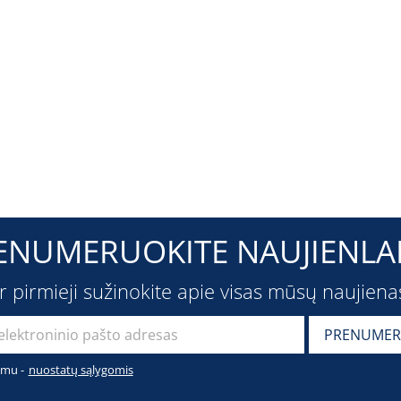
ENUMERUOKITE NAUJIENLAI
ir pirmieji sužinokite apie visas mūsų naujiena
imu -
nuostatų sąlygomis