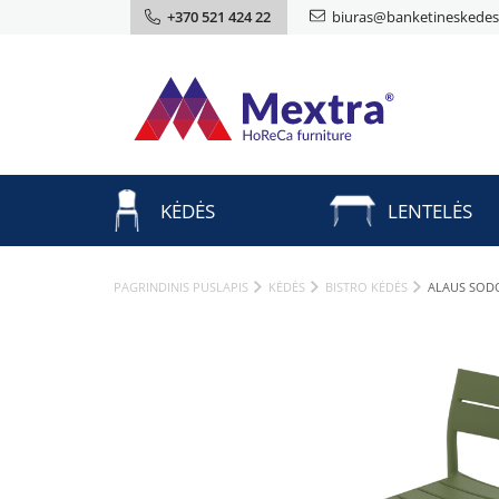
+370 521 424 22
biuras@banketineskedes.
KĖDĖS
LENTELĖS
PAGRINDINIS PUSLAPIS
KĖDĖS
BISTRO KĖDĖS
ALAUS SODO