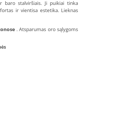
aro stalviršiais. Ji puikiai tinka
tas ir vientisa estetika. Lieknas
 zonose
. Atsparumas oro sąlygoms
bės