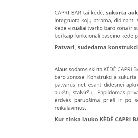
CAPRI BAR tai kėdė,
sukurta auk
integruota kojų atrama, didinanti 
kėdė vizualiai tvarko baro zoną ir 
bei kaip funkcionali baseino kėdė p
Patvari, sudedama konstrukc
Alaus sodams skirta KĖDĖ CAPRI BA
baro zonose. Konstrukcija sukurta iš
patvarus net esant didesnei apkro
aukštų stalviršių. Papildomas pri
erdvės paruošimą prieš ir po sez
reikalavimus.
Kur tinka lauko KĖDĖ CAPRI B