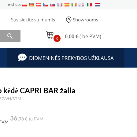
e-shops:
Susisiekite su mumis
Showrooms

0,00 €
( be PVM)
0
DIDMENINĖS PREKYBOS UŽKLAUSA
o kėdė CAPRI BAR žalia
57/VH/STM
a
36,
78 €
su PVM
 PVM