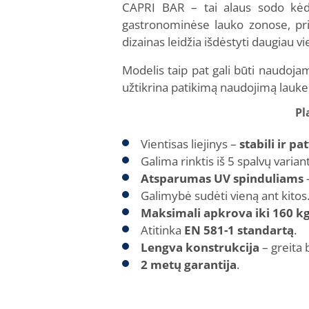
CAPRI BAR – tai alaus sodo kėdė, 
gastronominėse lauko zonose, pri
dizainas leidžia išdėstyti daugiau vi
Modelis taip pat gali būti naudoj
užtikrina patikimą naudojimą lauke
Pl
Vientisas liejinys –
stabili ir p
Galima rinktis iš 5 spalvų varian
Atsparumas UV spinduliams
–
Galimybė sudėti vieną ant kitos
Maksimali apkrova iki 160 k
Atitinka
EN 581-1 standartą
.
Lengva konstrukcija
– greita 
2 metų garantija
.