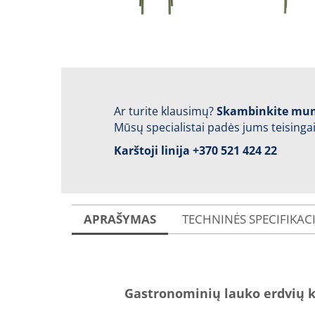
Ar turite klausimų?
Skambinkite mu
Mūsų specialistai padės jums teisingai
Karštoji linija
+370 521 424 22
APRAŠYMAS
TECHNINĖS SPECIFIKAC
Gastronominių lauko erdvių k