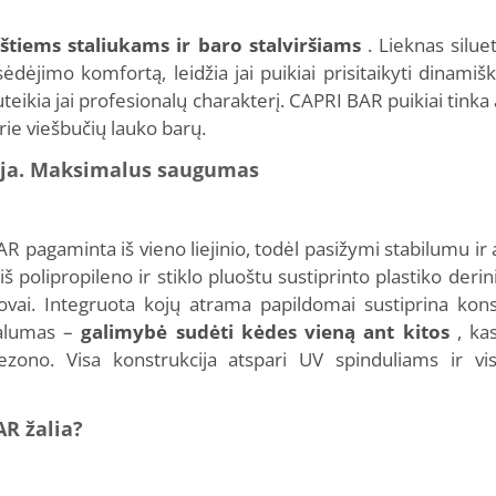
štiems staliukams ir baro stalviršiams
. Lieknas silue
sėdėjimo komfortą, leidžia jai puikiai prisitaikyti dinami
suteikia jai profesionalų charakterį. CAPRI BAR puikiai tin
rie viešbučių lauko barų.
ija. Maksimalus saugumas
R pagaminta iš vieno liejinio, todėl pasižymi stabilumu i
 polipropileno ir stiklo pluoštu sustiprinto plastiko derin
vai. Integruota kojų atrama papildomai sustiprina kons
valumas –
galimybė sudėti kėdes vieną ant kitos
, ka
ono. Visa konstrukcija atspari UV spinduliams ir vis
AR žalia?