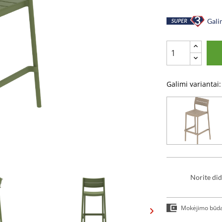
Galim
Galimi variantai:
Norite did
Mokėjimo būd