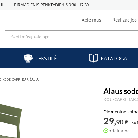
lt
PIRMADIENIS-PENKTADIENIS 9:30 - 17:30
Apie mus
Realizacijos
TEKSTILĖ
KATALOGAI
 KĖDĖ CAPRI BAR ŽALIA
Alaus sod
KOU/CAPRI.BAR.
Didmeninė kain
29,
90 €
be
prieinama