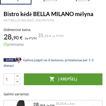
Bistro kėdė BELLA MILANO mėlyna
KKT/BELLA.MILANO.396/PK/STM
Didmeninė kaina
28,
35,
55 €
su PVM
90 €
be PVM
prieinama
Galima įsigyti ne iš lentynos, pristatymas per 1-3
dienas!

Į KREPŠELĮ
Galimi variantai:
28,
35,
55 €
su PVM
90 €
be PVM