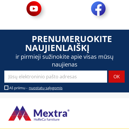
PRENUMERUOKITE
NAUJIENLAIŠKĮ
ir pirmieji sužinokite apie visas mūsų
naujienas
Aš priimu -
nuostatų sąlygomis