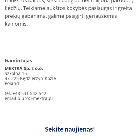
minkštus baldus, siekia daugiau nei milijoną parduotų
kėdžių. Teikiame aukštos kokybės paslaugas ir greitą
prekių gabenimą, galime pasigirti geriausiomis
kainomis.
Gamintojas
MEXTRA Sp. z o.o.
Szkolna 15
47-225 Kędzierzyn-Koźle
Poland
tel. +48 531 542 542
email
biuro@mextra.pl
Sekite naujienas!