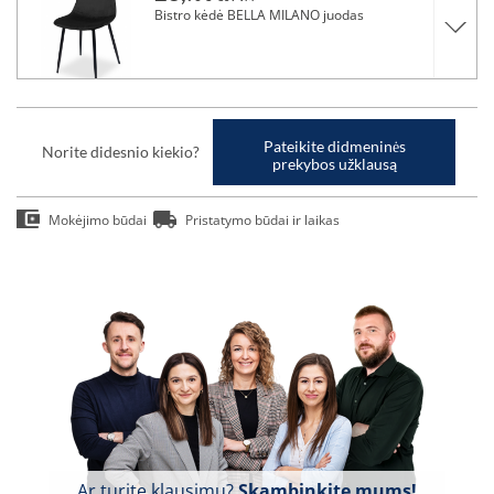
Bistro kėdė BELLA MILANO juodas
Pateikite didmeninės
Norite didesnio kiekio?
prekybos užklausą
Mokėjimo būdai
Pristatymo būdai ir laikas
Ar turite klausimų?
Skambinkite mums!