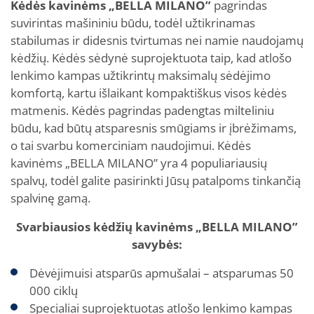
Kėdės kavinėms „BELLA MILANO”
pagrindas
suvirintas mašininiu būdu, todėl užtikrinamas
stabilumas ir didesnis tvirtumas nei namie naudojamų
kėdžių. Kėdės sėdynė suprojektuota taip, kad atlošo
lenkimo kampas užtikrintų maksimalų sėdėjimo
komfortą, kartu išlaikant kompaktiškus visos kėdės
matmenis. Kėdės pagrindas padengtas milteliniu
būdu, kad būtų atsparesnis smūgiams ir įbrėžimams,
o tai svarbu komerciniam naudojimui. Kėdės
kavinėms „BELLA MILANO” yra 4 populiariausių
spalvų, todėl galite pasirinkti Jūsų patalpoms tinkančią
spalvinę gamą.
Svarbiausios kėdžių kavinėms „BELLA MILANO”
savybės:
Dėvėjimuisi atsparūs apmušalai – atsparumas 50
000 ciklų
Specialiai suprojektuotas atlošo lenkimo kampas