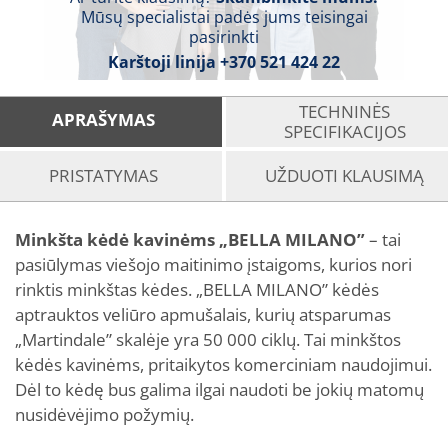
Mūsų specialistai padės jums teisingai
pasirinkti
Karštoji linija
+370 521 424 22
TECHNINĖS
APRAŠYMAS
SPECIFIKACIJOS
PRISTATYMAS
UŽDUOTI KLAUSIMĄ
Minkšta kėdė kavinėms „BELLA MILANO”
– tai
pasiūlymas viešojo maitinimo įstaigoms, kurios nori
rinktis minkštas kėdes. „BELLA MILANO” kėdės
aptrauktos veliūro apmušalais, kurių atsparumas
„Martindale” skalėje yra 50 000 ciklų. Tai minkštos
kėdės kavinėms, pritaikytos komerciniam naudojimui.
Dėl to kėdę bus galima ilgai naudoti be jokių matomų
nusidėvėjimo požymių.