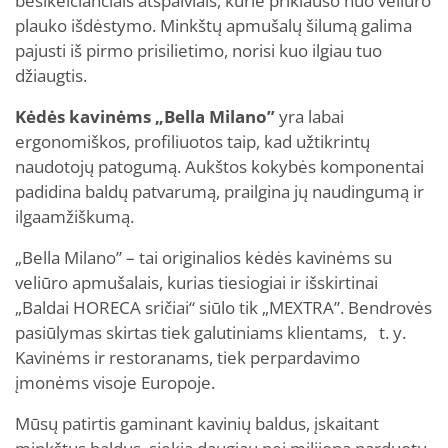
besikeičiančiais atspalviais, kurie priklauso nuo veliūro
plauko išdėstymo. Minkštų apmušalų šilumą galima
pajusti iš pirmo prisilietimo, norisi kuo ilgiau tuo
džiaugtis.
Kėdės kavinėms „Bella Milano”
yra labai
ergonomiškos, profiliuotos taip, kad užtikrintų
naudotojų patogumą. Aukštos kokybės komponentai
padidina baldų patvarumą, prailgina jų naudingumą ir
ilgaamžiškumą.
„Bella Milano” – tai originalios kėdės kavinėms su
veliūro apmušalais, kurias tiesiogiai ir išskirtinai
„Baldai HORECA sričiai“ siūlo tik „MEXTRA”. Bendrovės
pasiūlymas skirtas tiek galutiniams klientams, t. y.
Kavinėms ir restoranams, tiek perpardavimo
įmonėms visoje Europoje.
Mūsų patirtis gaminant kavinių baldus, įskaitant