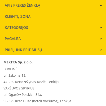
APIE PREKĖS ŽENKLĄ
KLIENTŲ ZONA
KATEGORIJOS
PAGALBA
PRISIJUNK PRIE MŪSŲ
MEXTRA Sp. z o.o.
BUVEINĖ
ul. Szkolna 15,
47-225 Kendzežynas-Kozlė, Lenkija
VARŠUVOS SKYRIUS
ul. Ogarów Polskich 54a,
96-325 Krze Duże (netoli Varšuvos), Lenkija