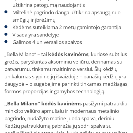
užtikrina patogumą naudojantis
Miltelinė pagrindo danga užtikrina apsaugą nuo
smūgių ir įbrėžimų
Kėdėms suteikiama 2 metų gamintojo garantija
Visada yra sandėlyje
Galimos 4 universalios spalvos
„Bella Milano” – tai
kėdės kavinėms
, kuriose subtilus
grožis, paryškintas aksominiu veliūru, derinamas su
patvarumu, tinkamu maitinimo verslui. Šių kėdžių
unikalumas slypi ne jų išvaizdoje – panašių kėdžių yra
daugybė – o sugebėjime parinkti tinkamas medžiagas,
formos proporcijas ir gamybos technologiją.
„Bella Milano” kėdės kavinėms
pasižymi patraukliu
minkšto veliūro apmušalų ir modernaus metalinio
pagrindo, nudažyto matine juoda spalva, deriniu.
Kėdžių patrauklumą pabrėžia jų sodri spalva su