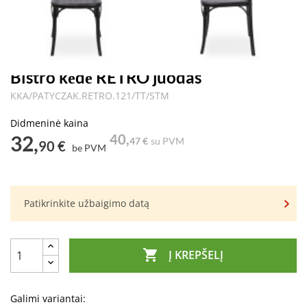
Bistro kėdė RETRO juodas
KKA/PATYCZAK.RETRO.121/TT/STM
Didmeninė kaina
32,
40,
47 €
su PVM
90 €
be PVM
Patikrinkite užbaigimo datą

Į KREPŠELĮ
Galimi variantai: