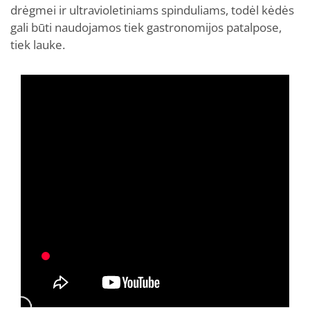
drėgmei ir ultravioletiniams spinduliams, todėl kėdės
gali būti naudojamos tiek gastronomijos patalpose,
tiek lauke.