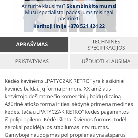
Ar turite klausimų?
Skambinkite mums!
Mūsų specialistai padės jums teisingai
pasirinkti
Karštoji linija
+370 521 424 22
TECHNINĖS
APRAŠYMAS
SPECIFIKACIJOS
PRISTATYMAS
UŽDUOTI KLAUSIMĄ
Kėdės kavinėms „PATYCZAK RETRO” yra klasikiniai
kavinės baldai. Jų forma primena XX amžiaus
ketvirtojo dešimtmečio komercinių baldų dizainą.
Ažūrinė atlošo forma ir tiesi sėdynė primena medines
kėdes, tačiau „PATYCZAK RETRO” kėdės pagamintos
iš polipropileno. Kėdė išlieta iš vienos formos, todėl
gerokai padidėja jos stabilumas ir tvirtumas.
Gamyboje naudojamas polipropilenas yra atsparus