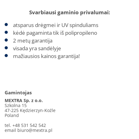
Svarbiausi gaminio privalumai:
atsparus drėgmei ir UV spinduliams
kėdė pagaminta tik iš polipropileno
2 metų garantija
visada yra sandėlyje
mažiausios kainos garantija!
Gamintojas
MEXTRA Sp. z o.o.
Szkolna 15
47-225 Kędzierzyn-Koźle
Poland
tel. +48 531 542 542
email
biuro@mextra.pl