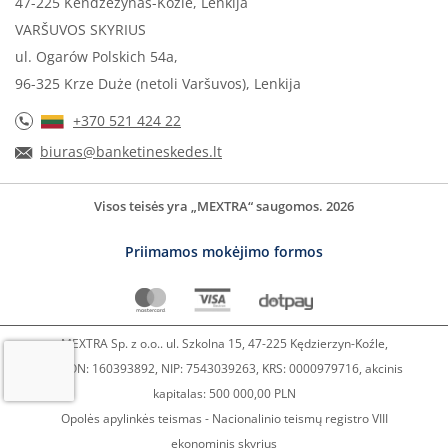
47-225 Kendzežynas-Kozlė, Lenkija
VARŠUVOS SKYRIUS
ul. Ogarów Polskich 54a,
96-325 Krze Duże (netoli Varšuvos), Lenkija
+370 521 424 22
biuras@banketineskedes.lt
Visos teisės yra „MEXTRA“ saugomos. 2026
Priimamos mokėjimo formos
MEXTRA Sp. z o.o.. ul. Szkolna 15, 47-225 Kędzierzyn-Koźle,
REGON: 160393892, NIP: 7543039263, KRS: 0000979716, akcinis
kapitalas: 500 000,00 PLN
Opolės apylinkės teismas - Nacionalinio teismų registro VIII
ekonominis skyrius