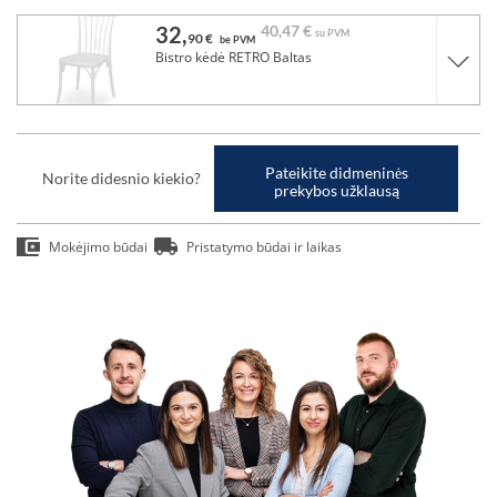
32,
40,
47 €
su PVM
90 €
be PVM
Bistro kėdė RETRO Baltas
Pateikite didmeninės
Norite didesnio kiekio?
prekybos užklausą
Mokėjimo būdai
Pristatymo būdai ir laikas