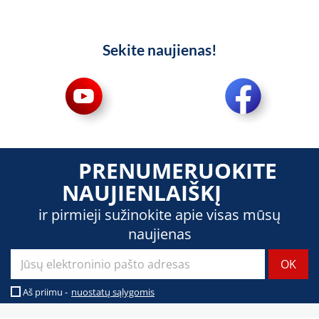
Sekite naujienas!
PRENUMERUOKITE
NAUJIENLAIŠKĮ
ir pirmieji sužinokite apie visas mūsų
naujienas
Aš priimu -
nuostatų sąlygomis