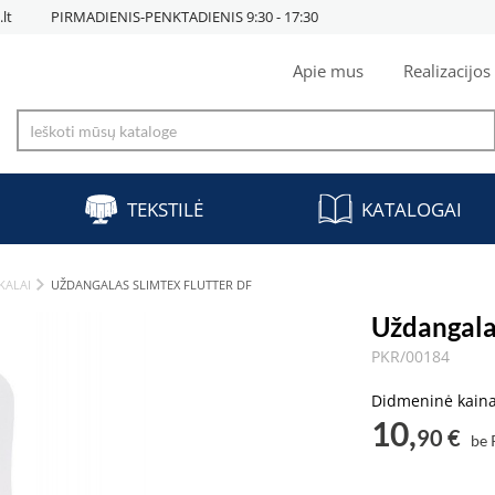
lt
PIRMADIENIS-PENKTADIENIS 9:30 - 17:30
Apie mus
Realizacijos
TEKSTILĖ
KATALOGAI
KALAI
UŽDANGALAS SLIMTEX FLUTTER DF
Uždangal
PKR/00184
Didmeninė kain
10,
90 €
be