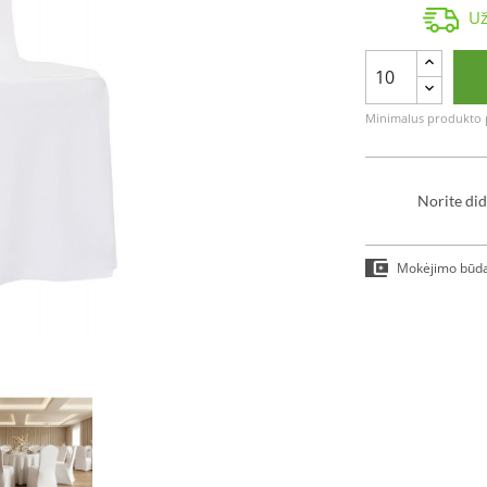
Už
Minimalus produkto p
Norite did
Mokėjimo būd