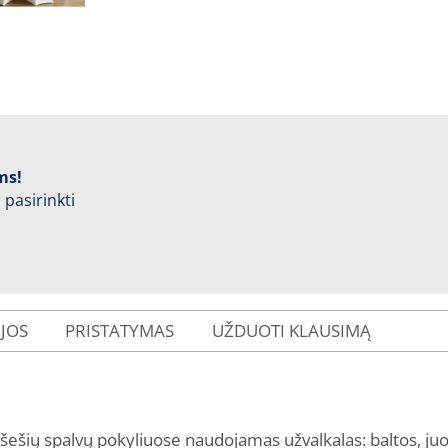
ms!
 pasirinkti
IJOS
PRISTATYMAS
UŽDUOTI KLAUSIMĄ
šešių spalvų pokyliuose naudojamas užvalkalas: baltos, ju