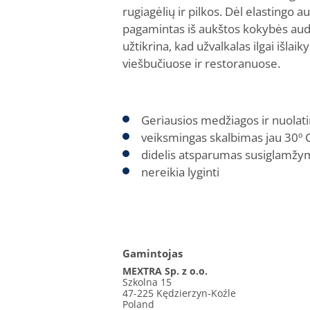
rugiagėlių ir pilkos. Dėl elastingo
pagamintas iš aukštos kokybės audini
užtikrina, kad užvalkalas ilgai išlai
viešbučiuose ir restoranuose.
Geriausios medžiagos ir nuola
veiksmingas skalbimas jau 30º 
didelis atsparumas susiglamžy
nereikia lyginti
Gamintojas
MEXTRA Sp. z o.o.
Szkolna 15
47-225 Kędzierzyn-Koźle
Poland