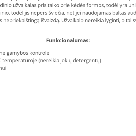
 audinio užvalkalas prisitaiko prie kėdės formos, todėl yra 
o, todėl jis nepersišviečia, net jei naudojamas baltas audin
kys nepriekaištingą išvaizdą. Užvalkalo nereikia lyginti, o tai
Funkcionalumas:
tinė gamybos kontrolė
C temperatūroje (nereikia jokių detergentų)
mui