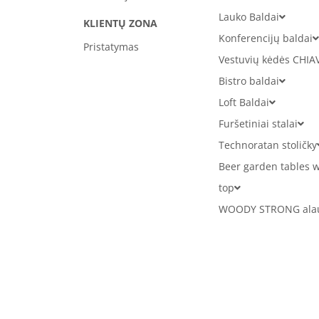
Lauko Baldai
KLIENTŲ ZONA
Konferencijų baldai
Pristatymas
Vestuvių kėdės CHIA
Bistro baldai
Loft Baldai
Furšetiniai stalai
Technoratan stoličky
Beer garden tables w
top
WOODY STRONG alaus