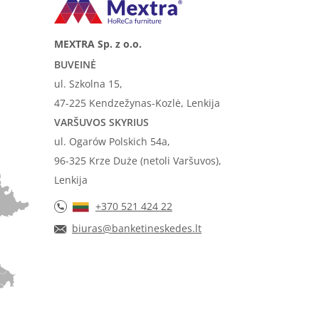
MEXTRA Sp. z o.o.
BUVEINĖ
ul. Szkolna 15,
47-225 Kendzežynas-Kozlė, Lenkija
VARŠUVOS SKYRIUS
ul. Ogarów Polskich 54a,
96-325 Krze Duże (netoli Varšuvos),
Lenkija
+370 521 424 22
biuras@banketineskedes.lt