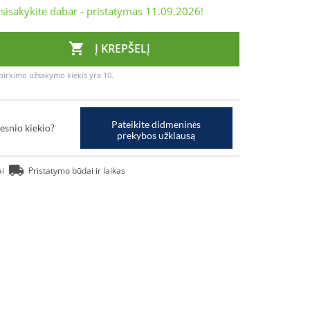
sisakykite dabar - pristatymas
11.09.2026
!

Į KREPŠELĮ
irkimo užsakymo kiekis yra 10.
Pateikite didmeninės
esnio kiekio?
prekybos užklausą
ai
Pristatymo būdai ir laikas