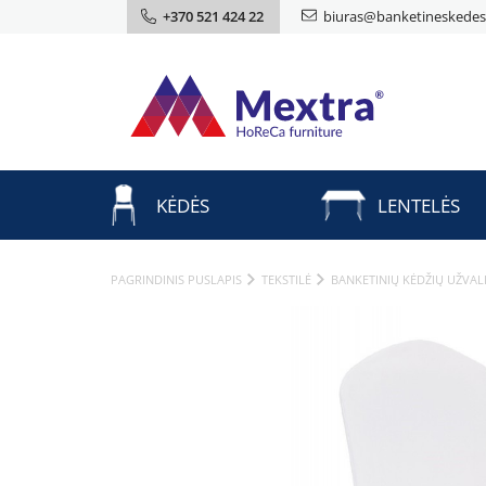
+370 521 424 22
biuras@banketineskedes.
KĖDĖS
LENTELĖS
PAGRINDINIS PUSLAPIS
TEKSTILĖ
BANKETINIŲ KĖDŽIŲ UŽVAL