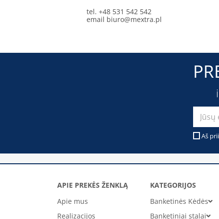
tel. +48 531 542 542
email
biuro@mextra.pl
PR
Aš pri
APIE PREKĖS ŽENKLĄ
KATEGORIJOS
Apie mus
Banketinės Kėdės
Realizacijos
Banketiniai stalai