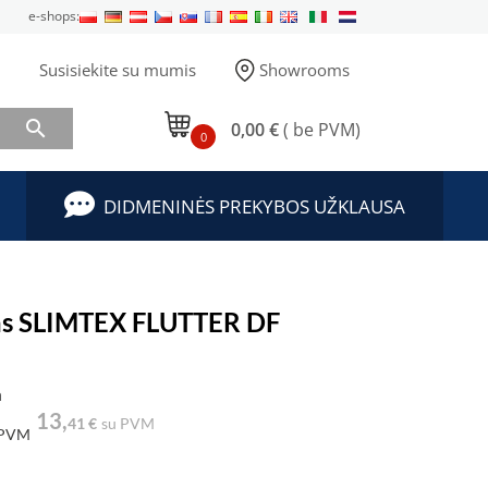
e-shops:
Susisiekite su mumis
Showrooms

0,00 €
( be PVM)
0
DIDMENINĖS PREKYBOS UŽKLAUSA
as SLIMTEX FLUTTER DF
a
13,
41 €
su PVM
 PVM