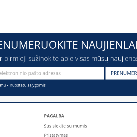
ENUMERUOKITE NAUJIENLAI
ir pirmieji sužinokite apie visas mūsų naujiena
imu -
nuostatų sąlygomis
PAGALBA
Susisiekite su mumis
Pristatymas