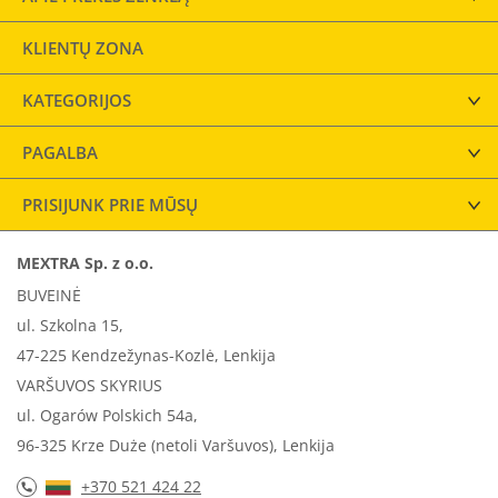
KLIENTŲ ZONA
KATEGORIJOS
PAGALBA
PRISIJUNK PRIE MŪSŲ
MEXTRA Sp. z o.o.
BUVEINĖ
ul. Szkolna 15,
47-225 Kendzežynas-Kozlė, Lenkija
VARŠUVOS SKYRIUS
ul. Ogarów Polskich 54a,
96-325 Krze Duże (netoli Varšuvos), Lenkija
+370 521 424 22