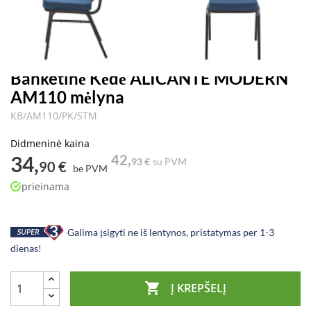
Banketinė Kėdė ALICANTE MODERN
AM110 mėlyna
KB/AM110/PK/STM
Didmeninė kaina
34,
42,
93 €
su PVM
90 €
be PVM
prieinama
Galima įsigyti ne iš lentynos, pristatymas per 1-3
dienas!

Į KREPŠELĮ