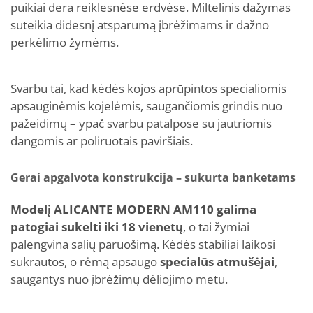
puikiai dera reiklesnėse erdvėse. Miltelinis dažymas
suteikia didesnį atsparumą įbrėžimams ir dažno
perkėlimo žymėms.
Svarbu tai, kad kėdės kojos aprūpintos specialiomis
apsauginėmis kojelėmis, saugančiomis grindis nuo
pažeidimų – ypač svarbu patalpose su jautriomis
dangomis ar poliruotais paviršiais.
Gerai apgalvota konstrukcija – sukurta banketams
Modelį ALICANTE MODERN AM110 galima
patogiai sukelti iki 18 vienetų
, o tai žymiai
palengvina salių paruošimą. Kėdės stabiliai laikosi
sukrautos, o rėmą apsaugo
specialūs atmušėjai
,
saugantys nuo įbrėžimų dėliojimo metu.