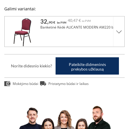
Galimi variantai:
32,
40,
47 €
su PVM
90 €
be PVM
Banketinė Kėdė ALICANTE MODERN AM220 bordo
Pateikite didmeninės
Norite didesnio kiekio?
prekybos užklausą
Mokėjimo būdai
Pristatymo būdai ir laikas