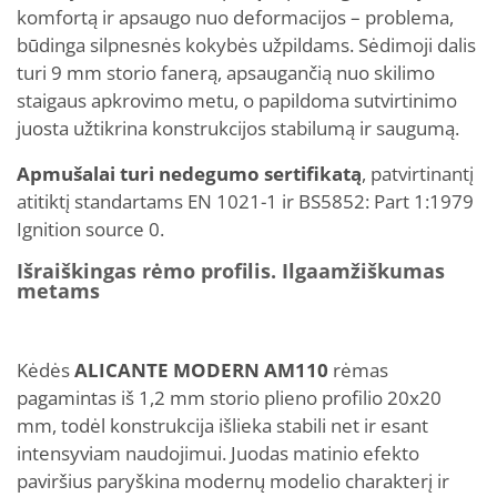
komfortą ir apsaugo nuo deformacijos – problema,
būdinga silpnesnės kokybės užpildams. Sėdimoji dalis
turi 9 mm storio fanerą, apsaugančią nuo skilimo
staigaus apkrovimo metu, o papildoma sutvirtinimo
juosta užtikrina konstrukcijos stabilumą ir saugumą.
Apmušalai turi nedegumo sertifikatą
, patvirtinantį
atitiktį standartams EN 1021-1 ir BS5852: Part 1:1979
Ignition source 0.
Išraiškingas rėmo profilis. Ilgaamžiškumas
metams
Kėdės
ALICANTE MODERN AM110
rėmas
pagamintas iš 1,2 mm storio plieno profilio 20x20
mm, todėl konstrukcija išlieka stabili net ir esant
intensyviam naudojimui. Juodas matinio efekto
paviršius paryškina modernų modelio charakterį ir