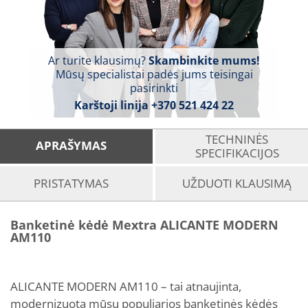
Ar turite klausimų?
Skambinkite mums!
Mūsų specialistai padės jums teisingai
pasirinkti
Karštoji linija
+370 521 424 22
TECHNINĖS
APRAŠYMAS
SPECIFIKACIJOS
PRISTATYMAS
UŽDUOTI KLAUSIMĄ
Banketinė kėdė Mextra ALICANTE MODERN
AM110
ALICANTE MODERN AM110 – tai atnaujinta,
modernizuota mūsų populiarios banketinės kėdės