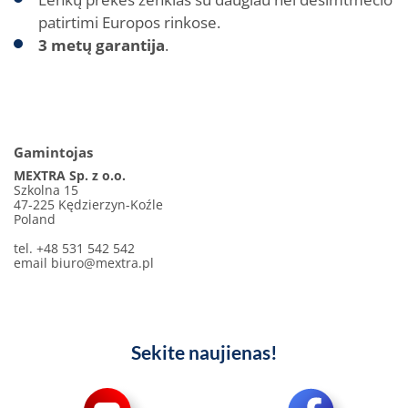
patirtimi Europos rinkose.
3 metų garantija
.
Gamintojas
MEXTRA Sp. z o.o.
Szkolna 15
47-225 Kędzierzyn-Koźle
Poland
tel. +48 531 542 542
email
biuro@mextra.pl
Sekite naujienas!