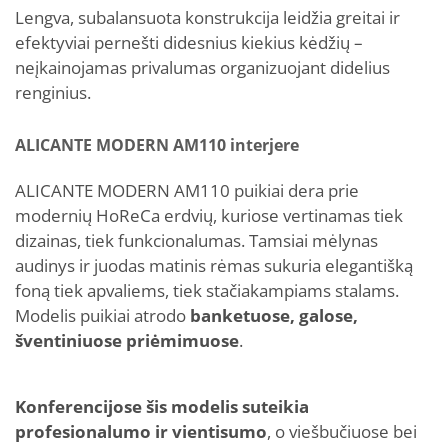
Lengva, subalansuota konstrukcija leidžia greitai ir
efektyviai pernešti didesnius kiekius kėdžių –
neįkainojamas privalumas organizuojant didelius
renginius.
ALICANTE MODERN AM110 interjere
ALICANTE MODERN AM110 puikiai dera prie
modernių HoReCa erdvių, kuriose vertinamas tiek
dizainas, tiek funkcionalumas. Tamsiai mėlynas
audinys ir juodas matinis rėmas sukuria elegantišką
foną tiek apvaliems, tiek stačiakampiams stalams.
Modelis puikiai atrodo
banketuose, galose,
šventiniuose priėmimuose
.
Konferencijose šis modelis suteikia
profesionalumo ir vientisumo
, o viešbučiuose bei