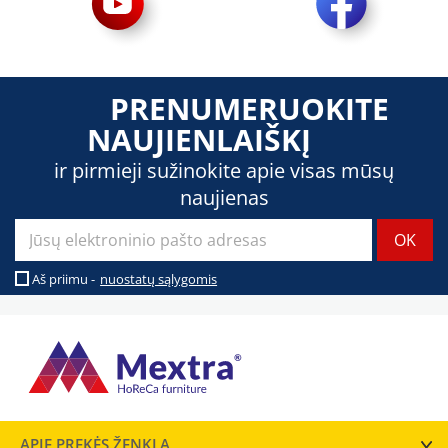
PRENUMERUOKITE
NAUJIENLAIŠKĮ
ir pirmieji sužinokite apie visas mūsų
naujienas
Aš priimu -
nuostatų sąlygomis
APIE PREKĖS ŽENKLĄ