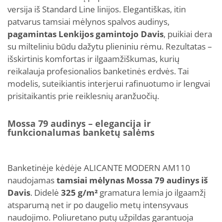
versija iš Standard Line linijos. Elegantiškas, itin
patvarus tamsiai mėlynos spalvos audinys,
pagamintas Lenkijos gamintojo Davis
, puikiai dera
su milteliniu būdu dažytu plieniniu rėmu. Rezultatas –
išskirtinis komfortas ir ilgaamžiškumas, kurių
reikalauja profesionalios banketinės erdvės. Tai
modelis, suteikiantis interjerui rafinuotumo ir lengvai
prisitaikantis prie reiklesnių aranžuočių.
Mossa 79 audinys – elegancija ir
funkcionalumas banketų salėms
Banketinėje kėdėje ALICANTE MODERN AM110
naudojamas
tamsiai mėlynas Mossa 79 audinys iš
Davis
. Didelė
325 g/m²
gramatura lemia jo ilgaamžį
atsparumą net ir po daugelio metų intensyvaus
naudojimo. Poliuretano putų užpildas garantuoja