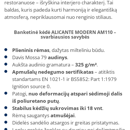
restoranuose – išryškina interjero charakterį. Tai
baldas, kuris padeda kurti harmoniją ir elegantišką
atmosferą, nepriklausomai nuo renginio stiliaus.
Banketinė kėdė ALICANTE MODERN AM110 –
svarbiausios savybės
Plieninis rėmas
, dažytas milteliniu būdu.
Davis Mossa 79
audinys
.
Aukšta audinio gramatura –
325 g/m²
.
Apmušalų nedegumo sertifikatas
– atitiktis
standartams EN 1021-1 ir BS5852: Part 1:1979
Ignition source 0.
Patogi,
nuo deformacijų atspari sėdimoji dalis
iš poliuretano putų
.
Stabilus kėdžių sukrovimas iki 18 vnt
.
Rėmą saugantys
atmušėjai
.
Didelės sandėlio atsargos ir greitas pristatymas.
Lenkų prekės ženklas su daugiau nei dešimtmečio