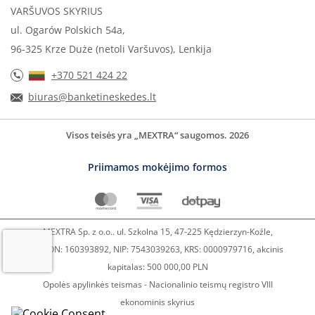
VARŠUVOS SKYRIUS
ul. Ogarów Polskich 54a,
96-325 Krze Duże (netoli Varšuvos), Lenkija
+370 521 424 22
biuras@banketineskedes.lt
Visos teisės yra „MEXTRA“ saugomos. 2026
Priimamos mokėjimo formos
MEXTRA Sp. z o.o.. ul. Szkolna 15, 47-225 Kędzierzyn-Koźle,
REGON: 160393892, NIP: 7543039263, KRS: 0000979716, akcinis
kapitalas: 500 000,00 PLN
Opolės apylinkės teismas - Nacionalinio teismų registro VIII
ekonominis skyrius