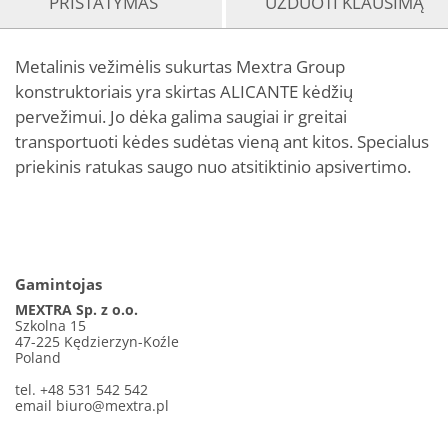
PRISTATYMAS
UŽDUOTI KLAUSIMĄ
Metalinis vežimėlis sukurtas Mextra Group
konstruktoriais yra skirtas ALICANTE kėdžių
pervežimui. Jo dėka galima saugiai ir greitai
transportuoti kėdes sudėtas vieną ant kitos. Specialus
priekinis ratukas saugo nuo atsitiktinio apsivertimo.
Gamintojas
MEXTRA Sp. z o.o.
Szkolna 15
47-225 Kędzierzyn-Koźle
Poland
tel. +48 531 542 542
email
biuro@mextra.pl