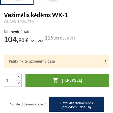
Vežimėlis kėdėms WK-1
WK/WK-1/MA/STM
Didmeninė kaina
104,
129,
03 €
su PVM
90 €
be PVM
Patikrinkite užbaigimo datą

Į KREPŠELĮ
Pateikite didmeninės
Norite didesnio kiekio?
prekybos užklausą