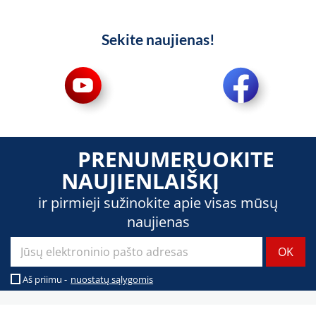
Sekite naujienas!
PRENUMERUOKITE
NAUJIENLAIŠKĮ
ir pirmieji sužinokite apie visas mūsų
naujienas
Aš priimu -
nuostatų sąlygomis