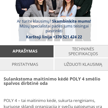
Ar turite klausimų?
Skambinkite mums!
Mūsų specialistai padės jums teisingai
pasirinkti
Karštoji linija
+370 521 424 22
TECHNINĖS
APRAŠYMAS
SPECIFIKACIJOS
PRISTATYMAS
UŽDUOTI KLAUSIMĄ
Sulankstoma maitinimo kėdė POLY 4 smėlio
spalvos dirbtinė oda
POLY 4 – tai maitinimo kėdė, sukurta renginiams,
kuriuose sklandi organizacija ir svečių patogumas yra