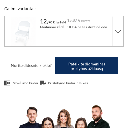
Galimi variantai:
12,
15,
87 €
su PVM
90 €
be PVM
Maitinimo kėdė POLY 4 baltas dirbtinė oda
Pateikite didmeninės
Norite didesnio kiekio?
prekybos užklausą
Mokėjimo būdai
Pristatymo būdai ir laikas