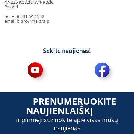
47-225 Kędzierzyn-Koźle
Poland
tel. +48 531 542 542
email
biuro@mextra.pl
Sekite naujienas!
PRENUMERUOKITE
NAUJIENLAIŠKĮ
ir pirmieji sužinokite apie visas mūsų
naujienas