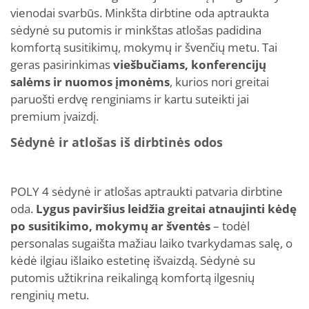
vienodai svarbūs. Minkšta dirbtine oda aptraukta
sėdynė su putomis ir minkštas atlošas padidina
komfortą susitikimų, mokymų ir švenčių metu. Tai
geras pasirinkimas
viešbučiams, konferencijų
salėms ir nuomos įmonėms
, kurios nori greitai
paruošti erdvę renginiams ir kartu suteikti jai
premium įvaizdį.
Sėdynė ir atlošas iš dirbtinės odos
POLY 4 sėdynė ir atlošas aptraukti patvaria dirbtine
oda.
Lygus paviršius leidžia greitai atnaujinti kėdę
po susitikimo, mokymų ar šventės
– todėl
personalas sugaišta mažiau laiko tvarkydamas salę, o
kėdė ilgiau išlaiko estetinę išvaizdą. Sėdynė su
putomis užtikrina reikalingą komfortą ilgesnių
renginių metu.