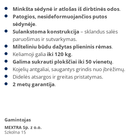
Minkšta sėdynė ir atlošas iš dirbtinės odos
.
Patogios, nesideformuojančios putos
sėdynėje
.
Sulankstoma konstrukcija
– sklandus salės
paruošimas ir sutvarkymas.
Milteliniu būdu dažytas plieninis rėmas
.
Keliamoji galia
iki 120 kg
.
Galima sukrauti plokščiai iki 50 vienetų
.
Kojelių antgaliai, saugantys grindis nuo įbrėžimų.
Didelės atsargos ir greitas pristatymas.
2 metų garantija
.
Gamintojas
MEXTRA Sp. z o.o.
Szkolna 15