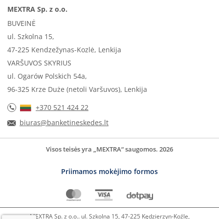
MEXTRA Sp. z o.o.
BUVEINĖ
ul. Szkolna 15,
47-225 Kendzežynas-Kozlė, Lenkija
VARŠUVOS SKYRIUS
ul. Ogarów Polskich 54a,
96-325 Krze Duże (netoli Varšuvos), Lenkija
+370 521 424 22
biuras@banketineskedes.lt
Visos teisės yra „MEXTRA“ saugomos. 2026
Priimamos mokėjimo formos
MEXTRA Sp. z o.o.. ul. Szkolna 15, 47-225 Kędzierzyn-Koźle,