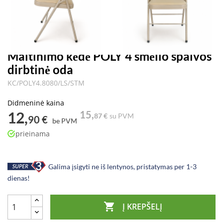
Maitinimo kėdė POLY 4 smėlio spalvos
dirbtinė oda
KC/POLY4.8080/LS/STM
Didmeninė kaina
12,
15,
87 €
su PVM
90 €
be PVM
prieinama
Galima įsigyti ne iš lentynos, pristatymas per 1-3
dienas!

Į KREPŠELĮ