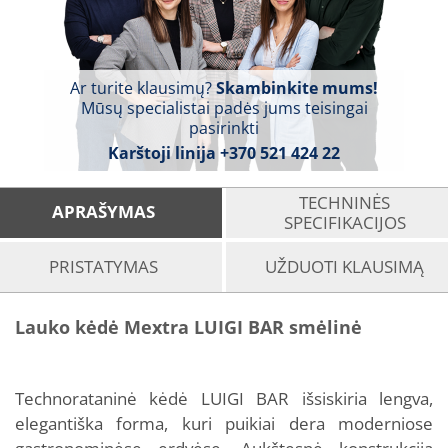
Ar turite klausimų?
Skambinkite mums!
Mūsų specialistai padės jums teisingai
pasirinkti
Karštoji linija
+370 521 424 22
TECHNINĖS
APRAŠYMAS
SPECIFIKACIJOS
PRISTATYMAS
UŽDUOTI KLAUSIMĄ
Lauko kėdė Mextra LUIGI BAR smėlinė
Technorataninė kėdė LUIGI BAR išsiskiria lengva,
elegantiška forma, kuri puikiai dera moderniose