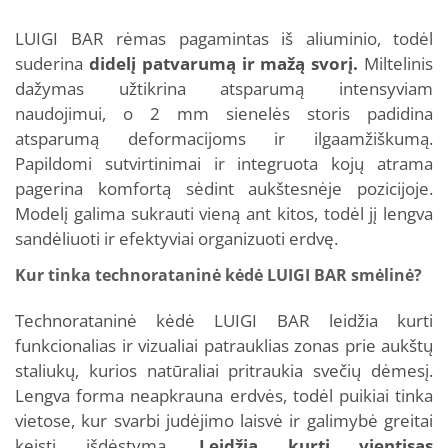
LUIGI BAR rėmas pagamintas iš aliuminio, todėl
suderina
didelį patvarumą ir mažą svorį.
Miltelinis
dažymas užtikrina atsparumą intensyviam
naudojimui, o 2 mm sienelės storis padidina
atsparumą deformacijoms ir ilgaamžiškumą.
Papildomi sutvirtinimai ir integruota kojų atrama
pagerina komfortą sėdint aukštesnėje pozicijoje.
Modelį galima sukrauti vieną ant kitos, todėl jį lengva
sandėliuoti ir efektyviai organizuoti erdvę.
Kur tinka technorataninė kėdė LUIGI BAR smėlinė?
Technorataninė kėdė LUIGI BAR leidžia kurti
funkcionalias ir vizualiai patrauklias zonas prie aukštų
staliukų, kurios natūraliai pritraukia svečių dėmesį.
Lengva forma neapkrauna erdvės, todėl puikiai tinka
vietose, kur svarbi judėjimo laisvė ir galimybė greitai
keisti išdėstymą.
Leidžia kurti vientisas