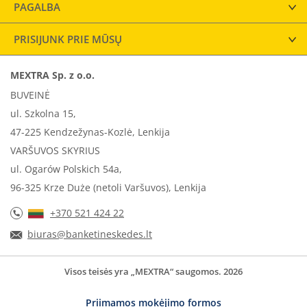
PAGALBA
PRISIJUNK PRIE MŪSŲ
MEXTRA Sp. z o.o.
BUVEINĖ
ul. Szkolna 15,
47-225 Kendzežynas-Kozlė, Lenkija
VARŠUVOS SKYRIUS
ul. Ogarów Polskich 54a,
96-325 Krze Duże (netoli Varšuvos), Lenkija
+370 521 424 22
biuras@banketineskedes.lt
Visos teisės yra „MEXTRA“ saugomos. 2026
Priimamos mokėjimo formos