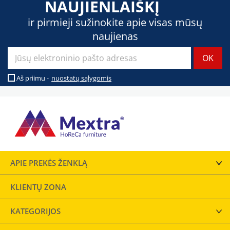
NAUJIENLAIŠKĮ
ir pirmieji sužinokite apie visas mūsų
naujienas
Aš priimu -
nuostatų sąlygomis
APIE PREKĖS ŽENKLĄ
KLIENTŲ ZONA
KATEGORIJOS