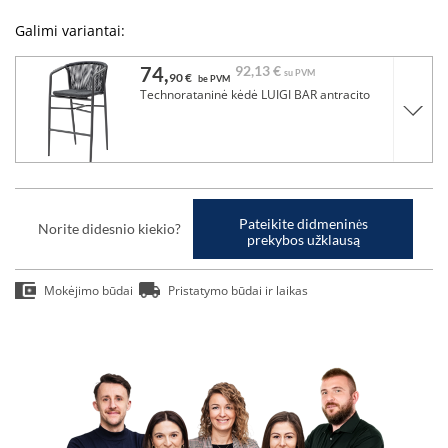
Galimi variantai:
74,
92,
13 €
su PVM
90 €
be PVM
Technorataninė kėdė LUIGI BAR antracito
Pateikite didmeninės
Norite didesnio kiekio?
prekybos užklausą
Mokėjimo būdai
Pristatymo būdai ir laikas