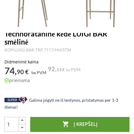
Technorataninė kėdė LUIGI BAR
smėlinė
KOP/LUIGI.BAR.TRP.7117/HH/STM
Didmeninė kaina
74,
92,
13 €
su PVM
90 €
be PVM
prieinama
Galima įsigyti ne iš lentynos, pristatymas per 1-3
dienas!

Į KREPŠELĮ