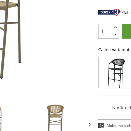
Galim
Galimi variantai:
Norite did
Mokėjimo būd