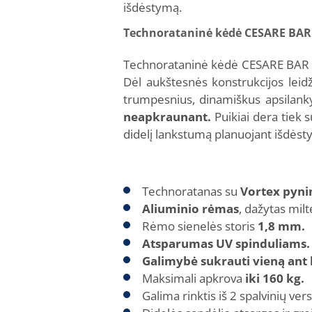
išdėstymą.
Technorataninė kėdė CESARE BAR 
Technorataninė kėdė CESARE BAR pui
Dėl aukštesnės konstrukcijos leidži
trumpesnius, dinamiškus apsilan
neapkraunant.
Puikiai dera tiek 
didelį lankstumą planuojant išdėst
Technoratanas su
Vortex pyni
Aliuminio rėmas
, dažytas milt
Rėmo sienelės storis
1,8 mm.
Atsparumas UV spinduliams.
Galimybė sukrauti vieną ant 
Maksimali apkrova
iki 160 kg.
Galima rinktis iš 2 spalvinių vers