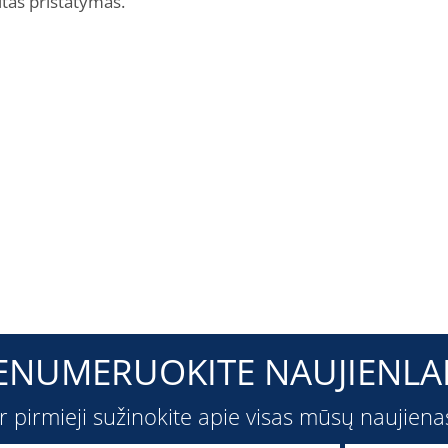
itas pristatymas.
ENUMERUOKITE NAUJIENLAI
ir pirmieji sužinokite apie visas mūsų naujiena