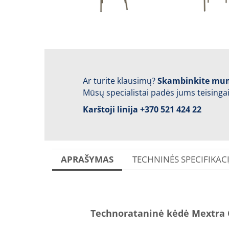
Ar turite klausimų?
Skambinkite mu
Mūsų specialistai padės jums teisingai
Karštoji linija
+370 521 424 22
APRAŠYMAS
TECHNINĖS SPECIFIKAC
Technorataninė kėdė Mextra