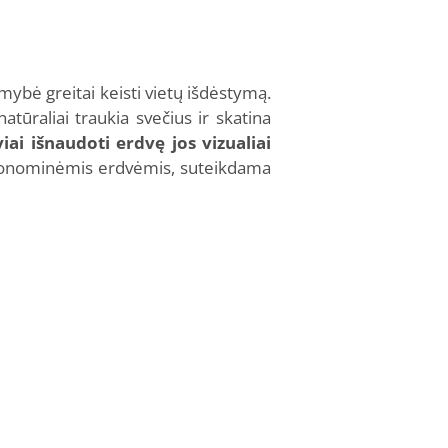
ybė greitai keisti vietų išdėstymą.
atūraliai traukia svečius ir skatina
i išnaudoti erdvę jos vizualiai
astronominėmis erdvėmis, suteikdama