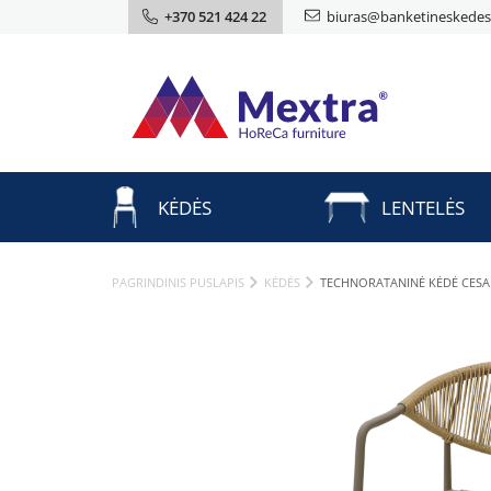
+370 521 424 22
biuras@banketineskedes.
KĖDĖS
LENTELĖS
PAGRINDINIS PUSLAPIS
KĖDĖS
TECHNORATANINĖ KĖDĖ CESA