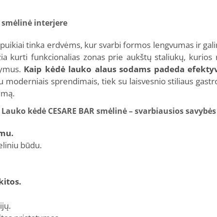
smėlinė interjere
kiai tinka erdvėms, kur svarbi formos lengvumas ir galim
a kurti funkcionalias zonas prie aukštų staliukų, kurios n
kymus.
Kaip kėdė lauko alaus sodams padeda efektyvia
su moderniais sprendimais, tiek su laisvesnio stiliaus g
ymą.
Lauko kėdė CESARE BAR smėlinė – svarbiausios savybės
mu.
eliniu būdu.
kitos.
ijų.