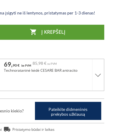
a įsigyti ne iš lentynos, pristatymas per 1-3 dienas!

Į KREPŠELĮ
69,
85,
98 €
su PVM
90 €
be PVM
Technorataninė kėdė CESARE BAR antracito
Pateikite didmeninės
esnio kiekio?
prekybos užklausą
ai
Pristatymo būdai ir laikas