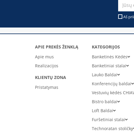
Aš pri
APIE PREKĖS ŽENKLĄ
KATEGORIJOS
Apie mus
Banketinės Kėdės
Realizacijos
Banketiniai stalai
Lauko Baldai
KLIENTŲ ZONA
Konferencijų baldai
Pristatymas
Vestuvių kėdės CHIA
Bistro baldai
Loft Baldai
Furšetiniai stalai
Technoratan stoličky