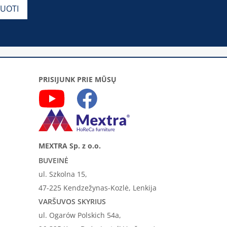
PRISIJUNK PRIE MŪSŲ
MEXTRA Sp. z o.o.
BUVEINĖ
ul. Szkolna 15,
47-225 Kendzežynas-Kozlė, Lenkija
VARŠUVOS SKYRIUS
ul. Ogarów Polskich 54a,