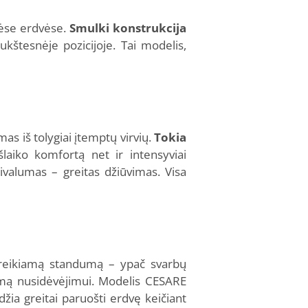
nėse erdvėse.
Smulki konstrukcija
kštesnėje pozicijoje. Tai modelis,
s iš tolygiai įtemptų virvių.
Tokia
aiko komfortą net ir intensyviai
ivalumas – greitas džiūvimas. Visa
 reikiamą standumą – ypač svarbų
umą nusidėvėjimui. Modelis CESARE
žia greitai paruošti erdvę keičiant