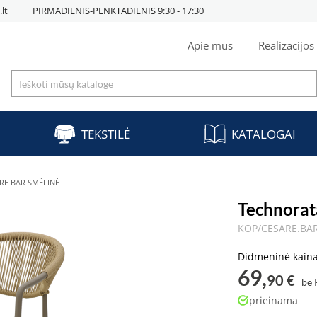
lt
PIRMADIENIS-PENKTADIENIS 9:30 - 17:30
Apie mus
Realizacijos
TEKSTILĖ
KATALOGAI
RE BAR SMĖLINĖ
Technorat
KOP/CESARE.BA
Didmeninė kain
69,
90 €
be
prieinama