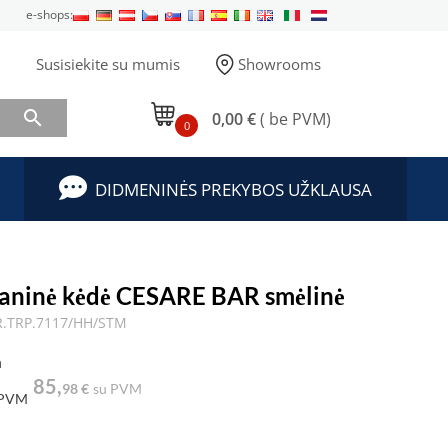
e-shops:
Susisiekite su mumis
Showrooms

0,00 €
( be PVM)
0
DIDMENINĖS PREKYBOS UŽKLAUSA
aninė kėdė CESARE BAR smėlinė
R.TRP.7117/HH/STM
a
85,
98 €
su PVM
 PVM