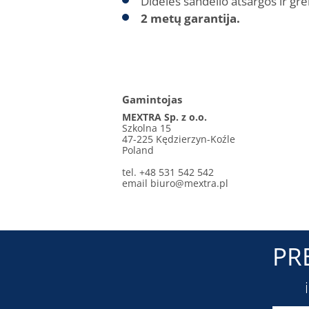
Didelės sandėlio atsargos ir gre
2 metų garantija.
Gamintojas
MEXTRA Sp. z o.o.
Szkolna 15
47-225 Kędzierzyn-Koźle
Poland
tel. +48 531 542 542
email
biuro@mextra.pl
PR