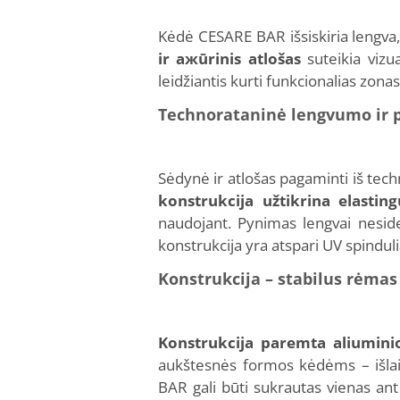
Kėdė CESARE BAR išsiskiria lengva,
ir ажūrinis atlošas
suteikia vizu
leidžiantis kurti funkcionalias zona
Technorataninė lengvumo ir
Sėdynė ir atlošas pagaminti iš tec
konstrukcija užtikrina elastin
naudojant. Pynimas lengvai neside
konstrukcija yra atspari UV spindul
Konstrukcija – stabilus rėmas
Konstrukcija paremta aliumini
aukštesnės formos kėdėms – išlai
BAR gali būti sukrautas vienas ant