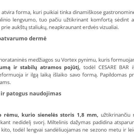
 atvira forma, kuri puikiai tinka dinamiškose gastronomi
alinio lengvumo, tuo pačiu užtikrinant komfortą sėdint au
s prie aukštų staliukų, neapkraunant erdvės vizualiai.
 patvarumo dermė
hnorataninės medžiagos su Vortex pynimu, kuris formuojama
gumą ir stabilų atramos pojūtį,
todėl CESARE BAR išl
formuoja ir ilgą laiką išlaiko savo formą. Papildomas pr
iams.
 ir patogus naudojimas
o rėmu, kurio sienelės storis 1,8 mm,
užtikrinančiu
kant nedidelį svorį. Miltelinis dažymas padidina atspar
 kito, todėl lengvai sandėliuojamas ne sezono metu ir leid