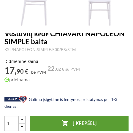
Vestuvių kėdė CHIAVARI NAPOLEON
SIMPLE balta
KSL/NAPOLEON.SIMPLE.500/BS/STM
Didmeninė kaina
17,
22,
02 €
su PVM
90 €
be PVM
prieinama
Galima įsigyti ne iš lentynos, pristatymas per 1-3
dienas!

Į KREPŠELĮ