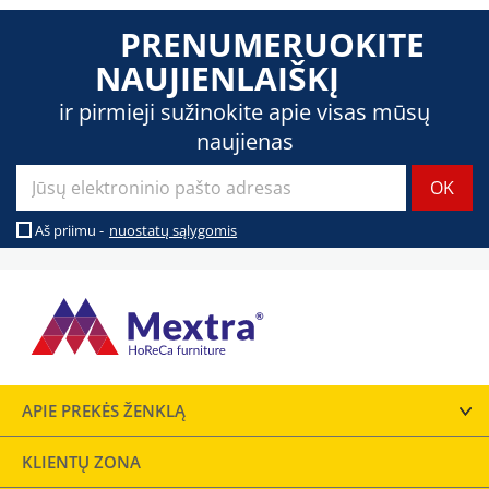
PRENUMERUOKITE
NAUJIENLAIŠKĮ
ir pirmieji sužinokite apie visas mūsų
naujienas
Aš priimu -
nuostatų sąlygomis
APIE PREKĖS ŽENKLĄ
KLIENTŲ ZONA