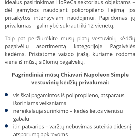
idealus pasirinkimas HoReCa sektoriaus objektams –
dėl gamybos naudojant polipropileno liejimą jos
pritaikytos intensyviam naudojimui. Papildomas jų
privalumas – galimybė sukrauti iki 12 vienetų.
Taip pat peržiūrėkite mūsų platų vestuvinių kėdžių
pagalvėlių asortimentą kategorijoje Pagalvėlės
kėdėms. Pristatome vaizdo įrašą, kuriame rodoma
viena iš mūsų siūlomų pagalvėlių.
Pagrindiniai mūsų Chiavari Napoleon Simple
vestuvinių kėdžių privalumai:
visiškai pagamintos iš polipropileno, atsparaus
išoriniams veiksniams
nereikalauja surinkimo – kėdės lietos vientisu
gabalu
itin patvarios – varžtų nebuvimas suteikia didesnį
atsparumą apkrovoms