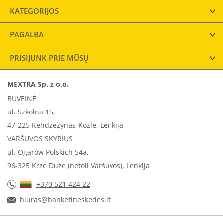
KATEGORIJOS
PAGALBA
PRISIJUNK PRIE MŪSŲ
MEXTRA Sp. z o.o.
BUVEINĖ
ul. Szkolna 15,
47-225 Kendzežynas-Kozlė, Lenkija
VARŠUVOS SKYRIUS
ul. Ogarów Polskich 54a,
96-325 Krze Duże (netoli Varšuvos), Lenkija
+370 521 424 22
biuras@banketineskedes.lt