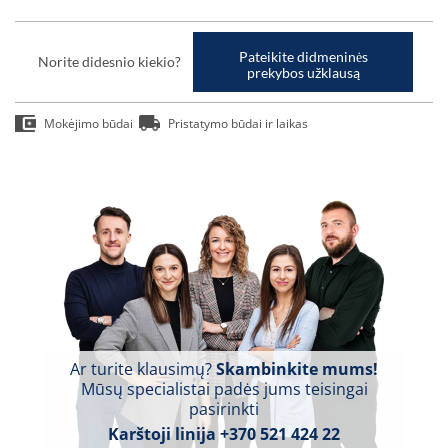
Pateikite didmeninės
Norite didesnio kiekio?
prekybos užklausą
Mokėjimo būdai
Pristatymo būdai ir laikas
Ar turite klausimų?
Skambinkite mums!
Mūsų specialistai padės jums teisingai
pasirinkti
Karštoji linija
+370 521 424 22