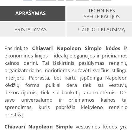
TECHNINĖS
APRAŠYMAS
SPECIFIKACIJOS
PRISTATYMAS
UŽDUOTI KLAUSIMĄ
Pasirinkite
Chiavari Napoleon Simple kėdes
iš
ekonominės linijos – idealų elegancijos ir prieinamos
kainos derinį. Tai išskirtinis pasiūlymas renginių
organizatoriams, norintiems sužavėti svečius stilingu
interjeru. Paprasta, bet kartu įspūdinga Napoleon
kėdžių forma puikiai dera tiek su vestuvių
dekoracijomis, tiek su banketų aranžuotėmis. Dėl
savo universalumo ir prieinamos kainos tai
sprendimas, kuris pabrėžia kiekvieno renginio
prestižą.
Chiavari Napoleon Simple
vestuvinės kėdės yra