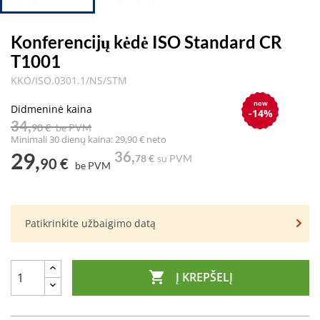
Konferencijų kėdė ISO Standard CR
T1001
KKO/ISO.0301.1/NS/STM
now
Didmeninė kaina
-14%
34,
90 €
be PVM
Minimali 30 dienų kaina: 29,90 € neto
29,
36,
78 €
su PVM
90 €
be PVM
Patikrinkite užbaigimo datą

Į KREPŠELĮ