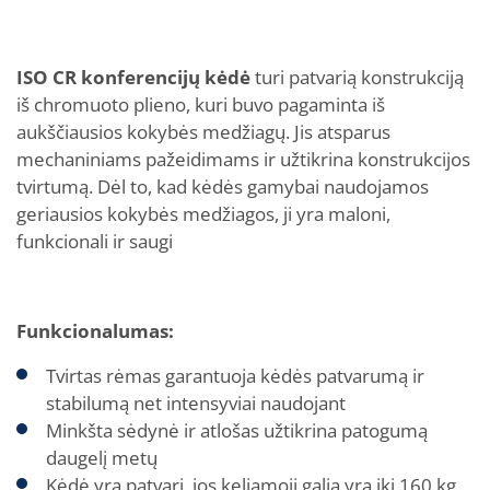
ISO CR konferencijų kėdė
turi patvarią konstrukciją
iš chromuoto plieno, kuri buvo pagaminta iš
aukščiausios kokybės medžiagų. Jis atsparus
mechaniniams pažeidimams ir užtikrina konstrukcijos
tvirtumą. Dėl to, kad kėdės gamybai naudojamos
geriausios kokybės medžiagos, ji yra maloni,
funkcionali ir saugi
Funkcionalumas:
Tvirtas rėmas garantuoja kėdės patvarumą ir
stabilumą net intensyviai naudojant
Minkšta sėdynė ir atlošas užtikrina patogumą
daugelį metų
Kėdė yra patvari, jos keliamoji galia yra iki 160 kg