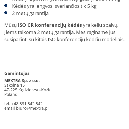
Kėdės yra lengvos, sveriančios tik 5 kg
2 metų garantija
Mūsų
ISO CR konferencijų kėdės
yra kelių spalvų.
Jiems taikoma 2 metų garantija. Mes raginame jus
susipažinti su kitais ISO konferencijų kėdžių modeliais.
Gamintojas
MEXTRA Sp. z o.o.
Szkolna 15
47-225 Kędzierzyn-Koźle
Poland
tel. +48 531 542 542
email
biuro@mextra.pl