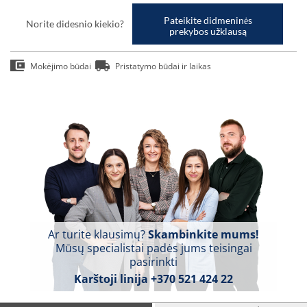
Pateikite didmeninės
Norite didesnio kiekio?
prekybos užklausą
Mokėjimo būdai
Pristatymo būdai ir laikas
Ar turite klausimų?
Skambinkite mums!
Mūsų specialistai padės jums teisingai
pasirinkti
Karštoji linija
+370 521 424 22