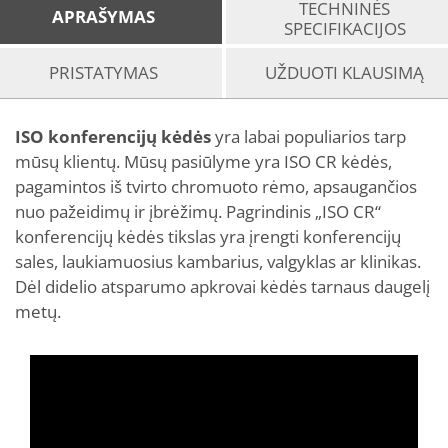
TECHNINĖS
APRAŠYMAS
SPECIFIKACIJOS
PRISTATYMAS
UŽDUOTI KLAUSIMĄ
ISO konferencijų kėdės
yra labai populiarios tarp
mūsų klientų. Mūsų pasiūlyme yra ISO CR kėdės,
pagamintos iš tvirto chromuoto rėmo, apsaugančios
nuo pažeidimų ir įbrėžimų. Pagrindinis „ISO CR“
konferencijų kėdės tikslas yra įrengti konferencijų
sales, laukiamuosius kambarius, valgyklas ar klinikas.
Dėl didelio atsparumo apkrovai kėdės tarnaus daugelį
metų.