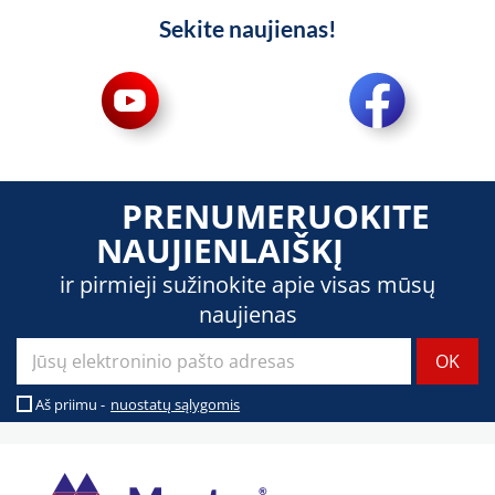
Sekite naujienas!
PRENUMERUOKITE
NAUJIENLAIŠKĮ
ir pirmieji sužinokite apie visas mūsų
naujienas
Aš priimu -
nuostatų sąlygomis