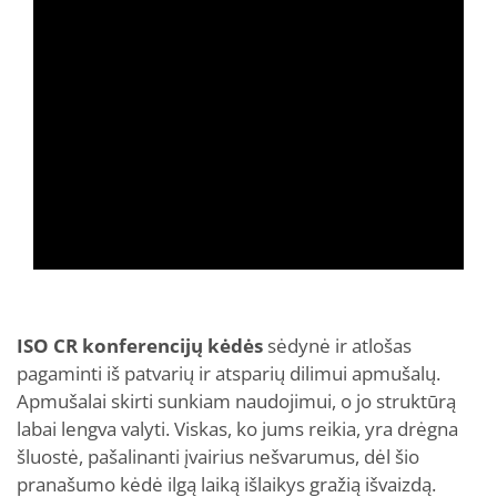
ISO CR konferencijų kėdės
sėdynė ir atlošas
pagaminti iš patvarių ir atsparių dilimui apmušalų.
Apmušalai skirti sunkiam naudojimui, o jo struktūrą
labai lengva valyti. Viskas, ko jums reikia, yra drėgna
šluostė, pašalinanti įvairius nešvarumus, dėl šio
pranašumo kėdė ilgą laiką išlaikys gražią išvaizdą.