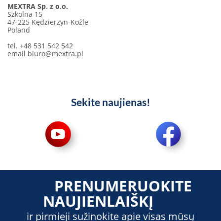
MEXTRA Sp. z o.o.
Szkolna 15
47-225 Kędzierzyn-Koźle
Poland
tel. +48 531 542 542
email
biuro@mextra.pl
Sekite naujienas!
PRENUMERUOKITE
NAUJIENLAIŠKĮ
ir pirmieji sužinokite apie visas mūsų