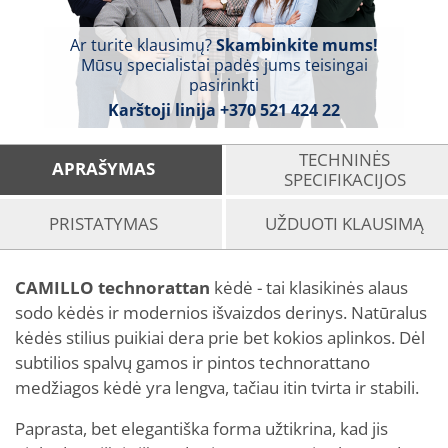
Ar turite klausimų?
Skambinkite mums!
Mūsų specialistai padės jums teisingai
pasirinkti
Karštoji linija
+370 521 424 22
TECHNINĖS
APRAŠYMAS
SPECIFIKACIJOS
PRISTATYMAS
UŽDUOTI KLAUSIMĄ
CAMILLO technorattan
kėdė - tai klasikinės alaus
sodo kėdės ir modernios išvaizdos derinys. Natūralus
kėdės stilius puikiai dera prie bet kokios aplinkos. Dėl
subtilios spalvų gamos ir pintos technorattano
medžiagos kėdė yra lengva, tačiau itin tvirta ir stabili.
Paprasta, bet elegantiška forma užtikrina, kad jis