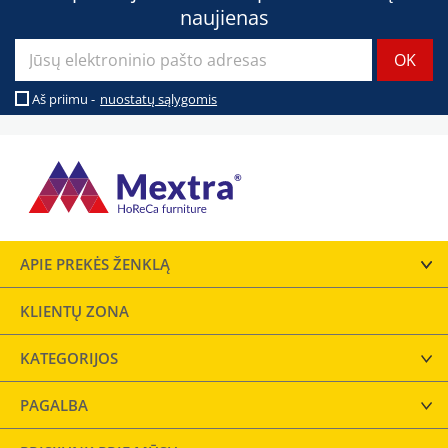
naujienas
Aš priimu -
nuostatų sąlygomis
APIE PREKĖS ŽENKLĄ
KLIENTŲ ZONA
KATEGORIJOS
PAGALBA