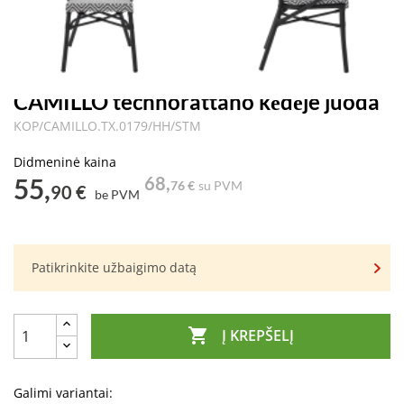
CAMILLO technorattano kėdėje juoda
KOP/CAMILLO.TX.0179/HH/STM
Didmeninė kaina
55,
68,
76 €
su PVM
90 €
be PVM
Patikrinkite užbaigimo datą

Į KREPŠELĮ
Galimi variantai: