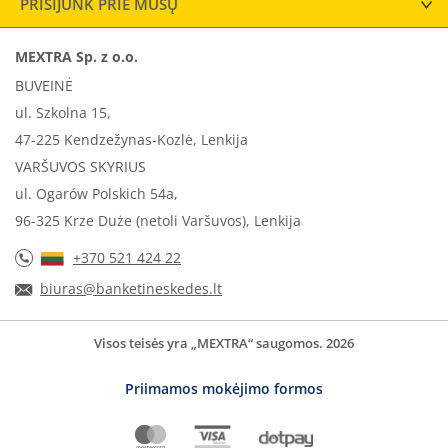
PRISIJUNK PRIE MŪSŲ
MEXTRA Sp. z o.o.
BUVEINĖ
ul. Szkolna 15,
47-225 Kendzežynas-Kozlė, Lenkija
VARŠUVOS SKYRIUS
ul. Ogarów Polskich 54a,
96-325 Krze Duże (netoli Varšuvos), Lenkija
+370 521 424 22
biuras@banketineskedes.lt
Visos teisės yra „MEXTRA“ saugomos. 2026
Priimamos mokėjimo formos