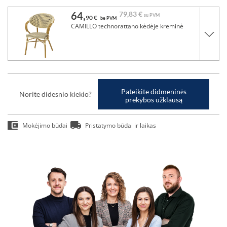
64,
79,
83 €
su PVM
90 €
be PVM
CAMILLO technorattano kėdėje kreminė
Pateikite didmeninės
Norite didesnio kiekio?
prekybos užklausą
Mokėjimo būdai
Pristatymo būdai ir laikas