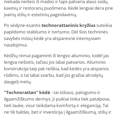
niekada neišeis iš mados ir taps patvaria alaus sodų,
kavinių ir restoranų puošmena. Kėdė lengvai dera prie
įvairių stilių ir estetinių pageidavimų.
Po sėdyne esantis
technorattaninis kryžius
suteikia
papildomo stabilumo ir tvirtumo. Dėl šios techninės
savybės mūsų kėdė yra atsparesnė intensyviam
naudojimui.
Kėdžių rėmai pagaminti iš lengvo aliuminio, todėl jas
lengva nešiotis, tačiau jos labai patvarios. Aliuminio
konstrukcija taip pat reiškia, kad kėdės yra atsparios
rūdims, o tai labai svarbu, kad jos gražiai atrodytų
daugelį metų.
"Technorattan" kėdė
- tai stiliaus, patogumo ir
ilgaamžiškumo derinys. Ji puikiai tinka tiek patalpose,
tiek lauke, visur teikdama komfortą ir eleganciją.
Tai
ne tik baldas, bet ir investicija į ilgaamžiškumą, stilių ir