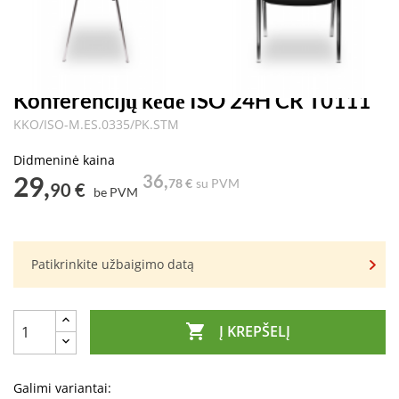
Konferencijų kėdė ISO 24H CR T0111
KKO/ISO-M.ES.0335/PK.STM
Didmeninė kaina
29,
36,
78 €
su PVM
90 €
be PVM
Patikrinkite užbaigimo datą

Į KREPŠELĮ
Galimi variantai: