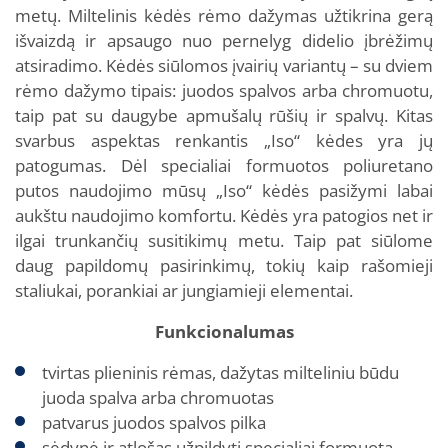
metų. Miltelinis kėdės rėmo dažymas užtikrina gerą
išvaizdą ir apsaugo nuo pernelyg didelio įbrėžimų
atsiradimo. Kėdės siūlomos įvairių variantų – su dviem
rėmo dažymo tipais: juodos spalvos arba chromuotu,
taip pat su daugybe apmušalų rūšių ir spalvų. Kitas
svarbus aspektas renkantis „Iso“ kėdes yra jų
patogumas. Dėl specialiai formuotos poliuretano
putos naudojimo mūsų „Iso“ kėdės pasižymi labai
aukštu naudojimo komfortu. Kėdės yra patogios net ir
ilgai trunkančių susitikimų metu. Taip pat siūlome
daug papildomų pasirinkimų, tokių kaip rašomieji
staliukai, porankiai ar jungiamieji elementai.
Funkcionalumas
tvirtas plieninis rėmas, dažytas milteliniu būdu
juoda spalva arba chromuotas
patvarus juodos spalvos pilka
sėdynė ir atlošas užpildyti specialiai formuota