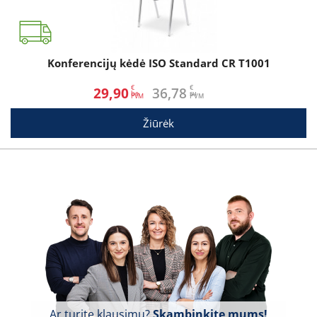
Konferencijų kėdė ISO Standard CR T1001
€
€
29,90
36,78
be
su
Žiūrėk
Ar turite klausimų?
Skambinkite mums!