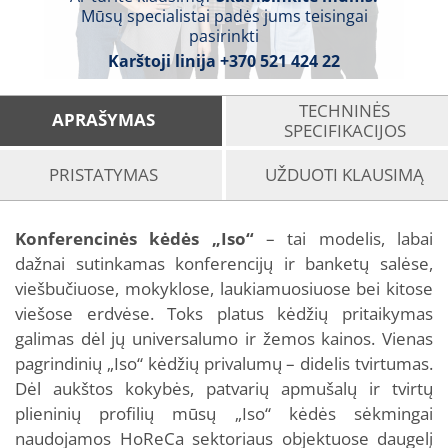
Mūsų specialistai padės jums teisingai
pasirinkti
Karštoji linija
+370 521 424 22
TECHNINĖS
APRAŠYMAS
SPECIFIKACIJOS
PRISTATYMAS
UŽDUOTI KLAUSIMĄ
Konferencinės kėdės „Iso“
– tai modelis, labai
dažnai sutinkamas konferencijų ir banketų salėse,
viešbučiuose, mokyklose, laukiamuosiuose bei kitose
viešose erdvėse. Toks platus kėdžių pritaikymas
galimas dėl jų universalumo ir žemos kainos. Vienas
pagrindinių „Iso“ kėdžių privalumų – didelis tvirtumas.
Dėl aukštos kokybės, patvarių apmušalų ir tvirtų
plieninių profilių mūsų „Iso“ kėdės sėkmingai
naudojamos HoReCa sektoriaus objektuose daugelį