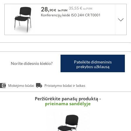
28,
35,
55 €
su PVM
90 €
be PVM
Konferencijų kėdė ISO 24H CR T0001
Pateikite didmeninės
Norite didesnio kiekio?
prekybos užklausą
Mokėjimo būdai
Pristatymo būdai ir laikas
Peržiūrėkite panašų produktą -
prieinama sandėlyje