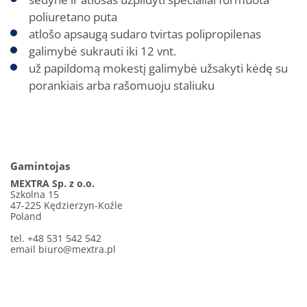
poliuretano puta
atlošo apsaugą sudaro tvirtas polipropilenas
galimybė sukrauti iki 12 vnt.
už papildomą mokestį galimybė užsakyti kėdę su
porankiais arba rašomuoju staliuku
Gamintojas
MEXTRA Sp. z o.o.
Szkolna 15
47-225 Kędzierzyn-Koźle
Poland
tel. +48 531 542 542
email
biuro@mextra.pl