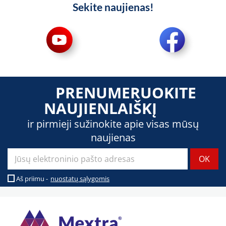
Sekite naujienas!
PRENUMERUOKITE
NAUJIENLAIŠKĮ
ir pirmieji sužinokite apie visas mūsų
naujienas
Aš priimu -
nuostatų sąlygomis