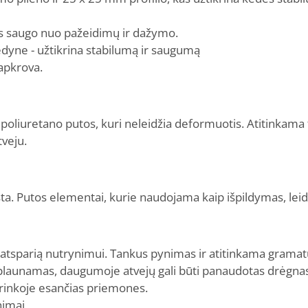
as saugo nuo pažeidimų ir dažymo.
dyne - užtikrina stabilumą ir saugumą
apkrova.
 poliuretano putos, kuri neleidžia deformuotis. Atitinka
veju.
ta. Putos elementai, kurie naudojama kaip išpildymas, leidž
tsparią nutrynimui. Tankus pynimas ir atitinkama gramatū
 plaunamas, daugumoje atvejų gali būti panaudotas drėgnas
rinkoje esančias priemones.
nimai