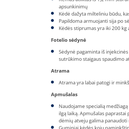
apsunkinimų
Kėdė dažyta milteliniu būdu, k
Papildoma armuojanti sija po sė
Kėdės stiprumas yra iki 200 kg 
Fotelio sėdynė
Sėdynė pagaminta iš injekcinės
sutrūkimo staigaus spaudimo at
Atrama
Atrama yra labai patogi ir minkš
Apmušalas
Naudojame specialią medžiagą a
ilgą laiką. Apmušalas paprastai
dėmių atveju galima panaudoti 
Guminiai kėdės kojų paminkšti