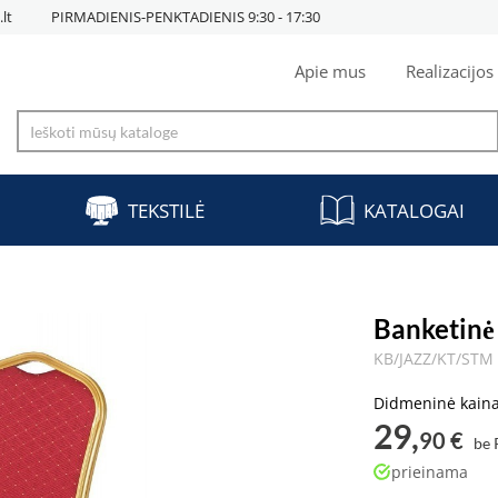
lt
PIRMADIENIS-PENKTADIENIS 9:30 - 17:30
Apie mus
Realizacijos
TEKSTILĖ
KATALOGAI
Banketinė
KB/JAZZ/KT/STM
Didmeninė kain
29,
90 €
be
prieinama