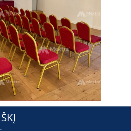
ŠKĮ
s