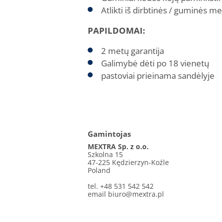
Atlikti iš dirbtinės / guminės 
PAPILDOMAI:
2 metų garantija
Galimybė dėti po 18 vienetų
pastoviai prieinama sandėlyje
Gamintojas
MEXTRA Sp. z o.o.
Szkolna 15
47-225 Kędzierzyn-Koźle
Poland
tel. +48 531 542 542
email
biuro@mextra.pl