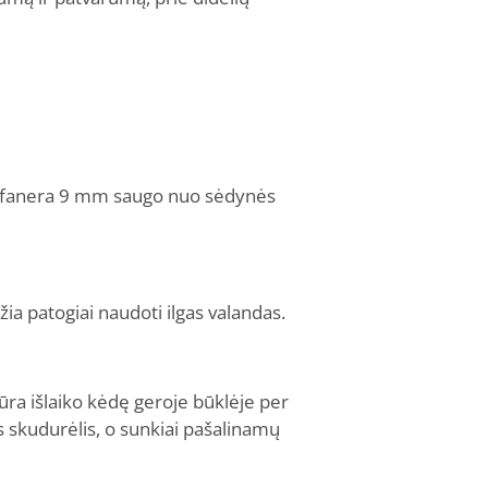
ma fanera 9 mm saugo nuo sėdynės
ia patogiai naudoti ilgas valandas.
ra išlaiko kėdę geroje būklėje per
 skudurėlis, o sunkiai pašalinamų