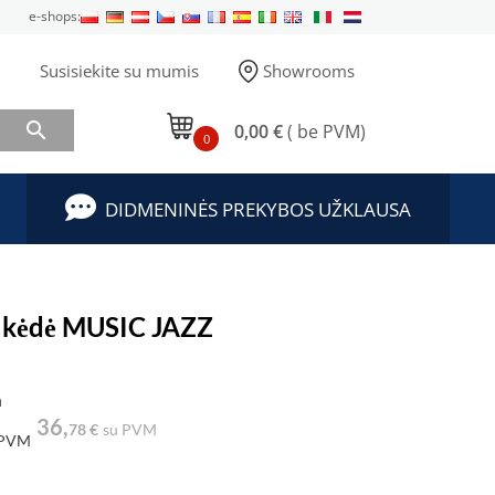
e-shops:
Susisiekite su mumis
Showrooms

0,00 €
( be PVM)
0
DIDMENINĖS PREKYBOS UŽKLAUSA
 kėdė MUSIC JAZZ
a
36,
78 €
su PVM
 PVM