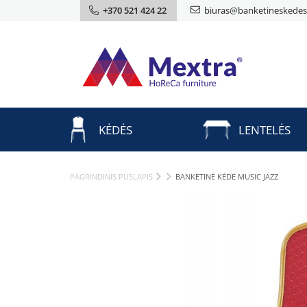
+370 521 424 22
biuras@banketineskedes.
KĖDĖS
LENTELĖS
PAGRINDINIS PUSLAPIS
BANKETINĖ KĖDĖ MUSIC JAZZ