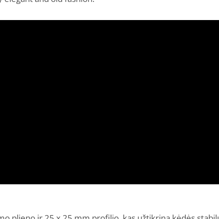
o plieno ir 25 x 25 mm profilio, kas užtikrina kėdės stabil