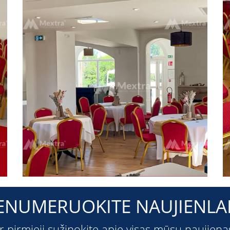
ENUMERUOKITE NAUJIENLAI
ir pirmieji sužinokite apie visas mūsų naujiena