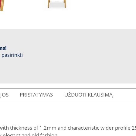
ms!
 pasirinkti
IJOS
PRISTATYMAS
UŽDUOTI KLAUSIMĄ
 with thickness of 1,2mm and characteristic wider profile 
ry elegant and old fashion.