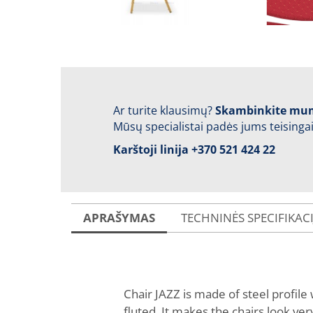
Ar turite klausimų?
Skambinkite mu
Mūsų specialistai padės jums teisingai
Karštoji linija
+370 521 424 22
APRAŠYMAS
TECHNINĖS SPECIFIKAC
Chair JAZZ is made of steel profile
fluted. It makes the chairs look ve