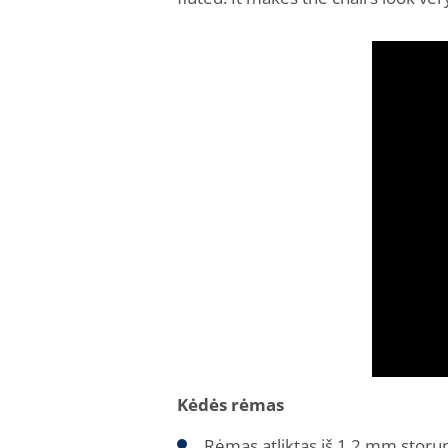
Kėdės rėmas
Rėmas atliktas iš 1,2 mm storum