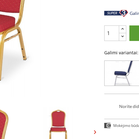
Galim
Galimi variantai:
Norite did
Mokėjimo būd