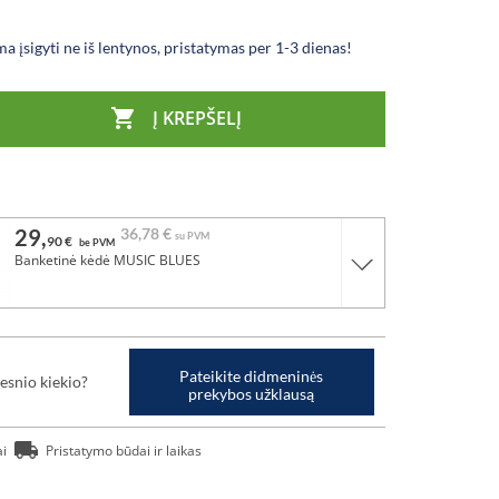
a įsigyti ne iš lentynos, pristatymas per 1-3 dienas!

Į KREPŠELĮ
29,
36,
78 €
su PVM
90 €
be PVM
Banketinė kėdė MUSIC BLUES
Pateikite didmeninės
esnio kiekio?
prekybos užklausą
ai
Pristatymo būdai ir laikas