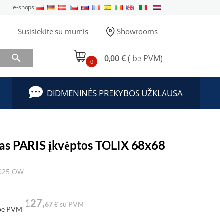
e-shops:
Susisiekite su mumis
Showrooms

0,00 €
( be PVM)
0
DIDMENINĖS PREKYBOS UŽKLAUSA
alas PARIS įkvėptos TOLIX 68x68
3025 OW
a
127,
67 €
su PVM
be PVM