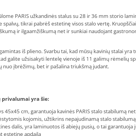
iūlome PARIS užkandinės stalus su 28 ir 36 mm storio lami
ybe spalvų, tikrai pabrėš estetinę visos stalo vertę. Kruopšč
škumą ir ilgaamžiškumą net ir sunkiai naudojant gastronom
mintas iš plieno. Svarbu tai, kad mūsų kavinių stalai yra t
ad galite užsisakyti lentelę vienoje iš 11 galimų rėmelių sp
ų nuo įbrėžimų, bet ir pašalina triukšmą judant.
 privalumai yra šie:
ys 45x45 cm, garantuoja kavinės PARIS stalo stabilumą ne
dėstytomis kojomis, užtikrins nepajudinamą stalo stabilumą
nes dalis, yra laminuotos iš abiejų pusių, o tai garantuoja j
t estetinę apdailą