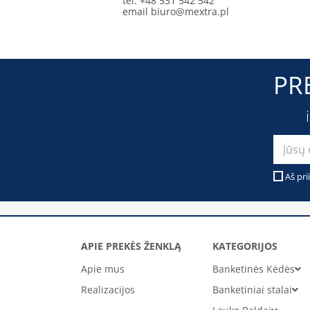
tel. +48 531 542 542
email
biuro@mextra.pl
PR
Aš pri
APIE PREKĖS ŽENKLĄ
KATEGORIJOS
Apie mus
Banketinės Kėdės
Realizacijos
Banketiniai stalai