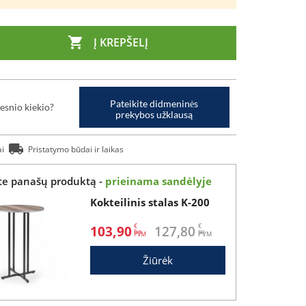

Į KREPŠELĮ
Pateikite didmeninės
esnio kiekio?
prekybos užklausą
ai
Pristatymo būdai ir laikas
ite panašų produktą -
prieinama sandėlyje
Kokteilinis stalas K-200
€
€
103,90
127,80
be
su
Žiūrėk