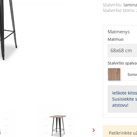
Stalviršis:
lamin
Stalviršio storis:
Matmenys
Matmuo
Stalviršio spalva
Sono
Ieškote kito
Susisiekite
atstovu!
Patikrinkite 