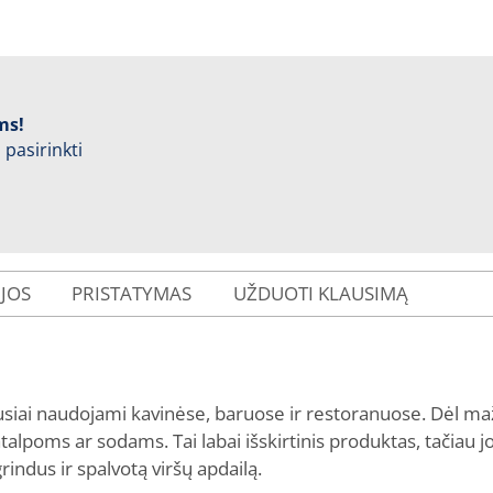
ms!
 pasirinkti
IJOS
PRISTATYMAS
UŽDUOTI KLAUSIMĄ
usiai naudojami kavinėse, baruose ir restoranuose. Dėl ma
alpoms ar sodams. Tai labai išskirtinis produktas, tačiau jo
rindus ir spalvotą viršų apdailą.