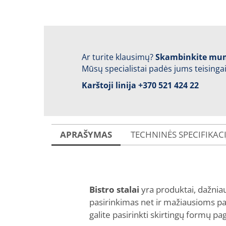
Ar turite klausimų?
Skambinkite mu
Mūsų specialistai padės jums teisingai
Karštoji linija
+370 521 424 22
APRAŠYMAS
TECHNINĖS SPECIFIKAC
Bistro stalai
yra produktai, dažnia
pasirinkimas net ir mažiausioms pat
galite pasirinkti skirtingų formų pag