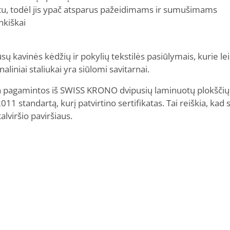
štu, todėl jis ypač atsparus pažeidimams ir sumušimams
nkiškai
ų kavinės kėdžių ir pokylių tekstilės pasiūlymais, kurie le
liniai staliukai yra siūlomi savitarnai.
ra pagamintos iš SWISS KRONO dvipusių laminuotų plokščių
11 standartą, kurį patvirtino sertifikatas. Tai reiškia, kad s
lviršio paviršiaus.