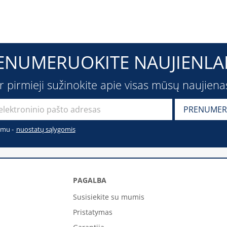
ENUMERUOKITE NAUJIENLAI
ir pirmieji sužinokite apie visas mūsų naujiena
imu -
nuostatų sąlygomis
PAGALBA
Susisiekite su mumis
Pristatymas