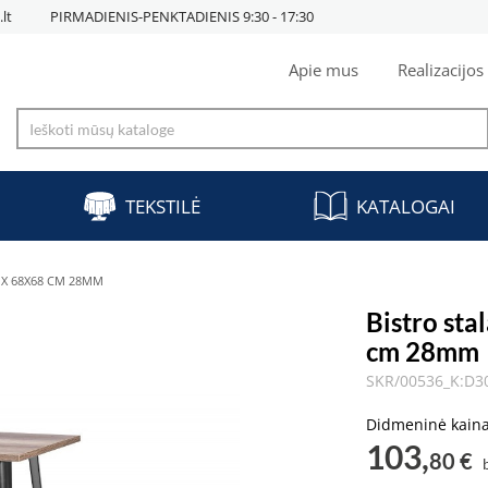
lt
PIRMADIENIS-PENKTADIENIS 9:30 - 17:30
Apie mus
Realizacijos
TEKSTILĖ
KATALOGAI
IX 68X68 CM 28MM
Bistro st
cm 28mm
SKR/00536_K:D
Didmeninė kain
103,
80 €