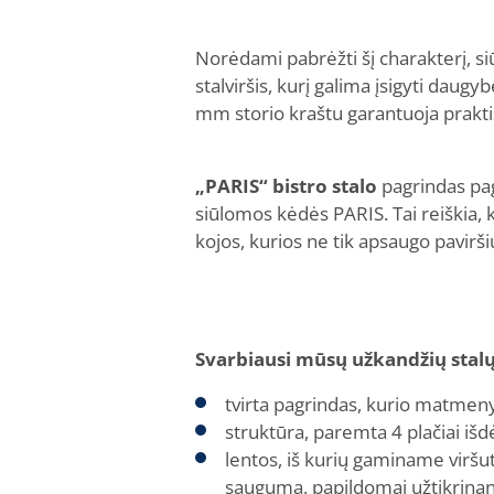
Norėdami pabrėžti šį charakterį, s
stalviršis, kurį galima įsigyti daug
mm storio kraštu garantuoja prakti
„PARIS“ bistro stalo
pagrindas paga
siūlomos kėdės PARIS. Tai reiškia, k
kojos, kurios ne tik apsaugo pavirši
Svarbiausi mūsų užkandžių stalų
tvirta pagrindas, kurio matmen
struktūra, paremta 4 plačiai iš
lentos, iš kurių gaminame viršuti
saugumą, papildomai užtikrinan