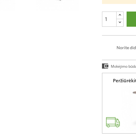
Norite did
Mokėjimo būd
Peržiūrėk