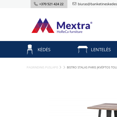
+370 521 424 22
biuras@banketineskedes.
KĖDĖS
LENTELĖS
PAGRINDINIS PUSLAPIS
BISTRO STALAS PARIS ĮKVĖPTOS TOL