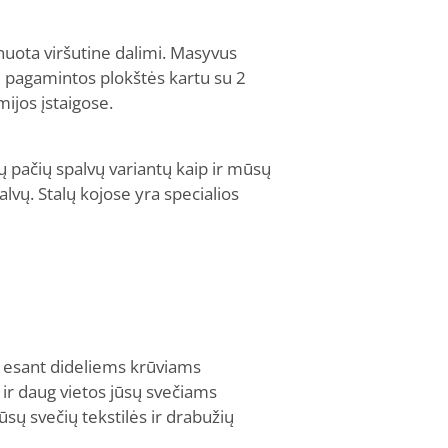
nuota viršutine dalimi. Masyvus
iai pagamintos plokštės kartu su 2
ijos įstaigose.
ų pačių spalvų variantų kaip ir mūsų
alvų. Stalų kojose yra specialios
t esant dideliems krūviams
 ir daug vietos jūsų svečiams
ūsų svečių tekstilės ir drabužių