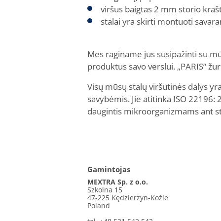
viršus baigtas 2 mm storio kra
stalai yra skirti montuoti savara
Mes raginame jus susipažinti su mūs
produktus savo verslui. „PARIS“ žurna
Visų mūsų stalų viršutinės dalys y
savybėmis. Jie atitinka ISO 22196: 20
daugintis mikroorganizmams ant sta
Gamintojas
MEXTRA Sp. z o.o.
Szkolna 15
47-225 Kędzierzyn-Koźle
Poland