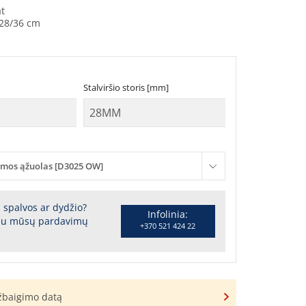
at
28/36 cm
Stalviršio storis [mm]
mos ąžuolas [D3025 OW]
s spalvos ar dydžio?
Infolinia:
 su mūsų pardavimų
+370 521 424 22
užbaigimo datą