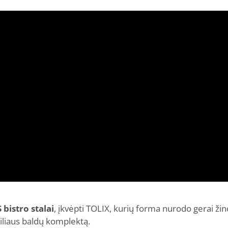
 bistro stalai
, įkvėpti TOLIX, kurių forma nurodo gerai ži
tiliaus baldų komplektą.