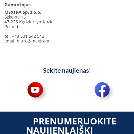
Gamintojas
MEXTRA Sp. z o.o.
Szkolna 15
47-225 Kędzierzyn-Koźle
Poland
tel. +48 531 542 542
email
biuro@mextra.pl
Sekite naujienas!
PRENUMERUOKITE
NAUJIENLAIŠKĮ