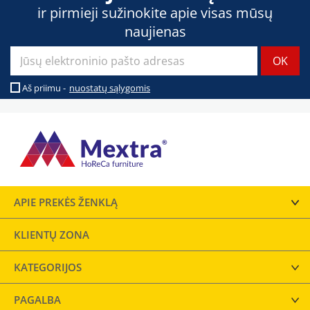
ir pirmieji sužinokite apie visas mūsų
naujienas
Aš priimu -
nuostatų sąlygomis
APIE PREKĖS ŽENKLĄ
KLIENTŲ ZONA
KATEGORIJOS
PAGALBA