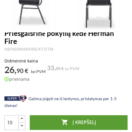
Priešgaisrinė pokylių kėdė Herman
Fire
KB/HERMANFIRE/KT/STM
Didmeninė kaina
26,
33,
09 €
su PVM
90 €
be PVM
prieinama
Galima įsigyti ne iš lentynos, pristatymas per 1-3
dienas!

Į KREPŠELĮ