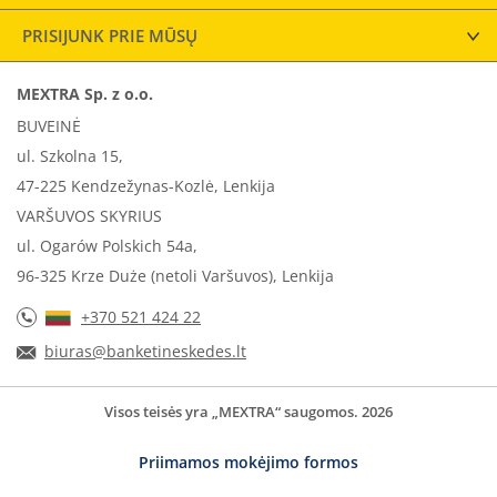
PRISIJUNK PRIE MŪSŲ
MEXTRA Sp. z o.o.
BUVEINĖ
ul. Szkolna 15,
47-225 Kendzežynas-Kozlė, Lenkija
VARŠUVOS SKYRIUS
ul. Ogarów Polskich 54a,
96-325 Krze Duże (netoli Varšuvos), Lenkija
+370 521 424 22
biuras@banketineskedes.lt
Visos teisės yra „MEXTRA“ saugomos. 2026
Priimamos mokėjimo formos