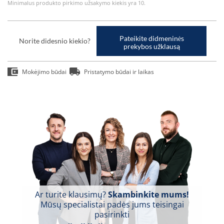
Minimalus produkto pirkimo užsakymo kiekis yra 10.
Pateikite didmeninės
Norite didesnio kiekio?
prekybos užklausą
Mokėjimo būdai
Pristatymo būdai ir laikas
Ar turite klausimų?
Skambinkite mums!
Mūsų specialistai padės jums teisingai
pasirinkti