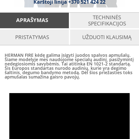
Karštoji linija
+370 521 424 22
TECHNINĖS
APRAŠYMAS
SPECIFIKACIJOS
PRISTATYMAS
UŽDUOTI KLAUSIMĄ
HERMAN FIRE kėdę galima įsigyti juodos spalvos apmušalų.
Šiame modelyje mes naudojome specialų audinį, pasižymintį
nedegiosiomis savybėmis. Tai atitinka EN 1021-2 standartą.
Šis Europos standartas nurodo audinių, kurie yra degimo
šaltinis, degumo bandymo metodą. Dėl šios priežasties toks
apmušalas sumažina gaisro pavojų.