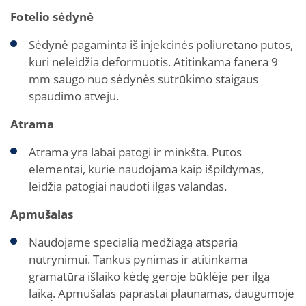
Fotelio sėdynė
Sėdynė pagaminta iš injekcinės poliuretano putos,
kuri neleidžia deformuotis. Atitinkama fanera 9
mm saugo nuo sėdynės sutrūkimo staigaus
spaudimo atveju.
Atrama
Atrama yra labai patogi ir minkšta. Putos
elementai, kurie naudojama kaip išpildymas,
leidžia patogiai naudoti ilgas valandas.
Apmušalas
Naudojame specialią medžiagą atsparią
nutrynimui. Tankus pynimas ir atitinkama
gramatūra išlaiko kėdę geroje būklėje per ilgą
laiką. Apmušalas paprastai plaunamas, daugumoje