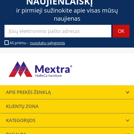
NAUJIENLAIŠKĮ
ir pirmieji sužinokite apie visas mūsų
naujienas
Aš priimu -
nuostatų sąlygomis
APIE PREKĖS ŽENKLĄ
KLIENTŲ ZONA
KATEGORIJOS