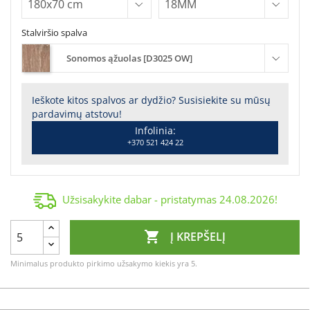
Stalviršio spalva
Sonomos ąžuolas [D3025 OW]
Ieškote kitos spalvos ar dydžio? Susisiekite su mūsų
pardavimų atstovu!
Infolinia:
+370 521 424 22
Užsisakykite dabar - pristatymas
24.08.2026
!

Į KREPŠELĮ
Minimalus produkto pirkimo užsakymo kiekis yra 5.