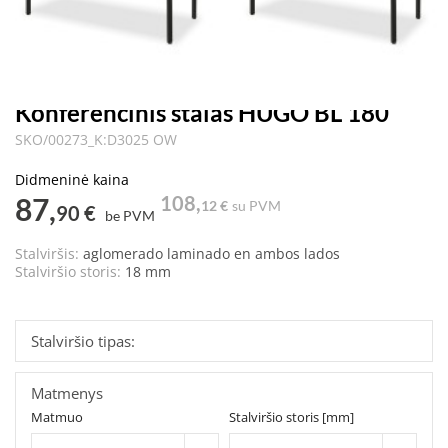
Konferencinis stalas HUGO BL 180
SKO/00273_K:D3025 OW
Didmeninė kaina
87,
108,
12 €
su PVM
90 €
be PVM
Stalviršis:
aglomerado laminado en ambos lados
Stalviršio storis:
18 mm
Stalviršio tipas:
Matmenys
Matmuo
Stalviršio storis [mm]