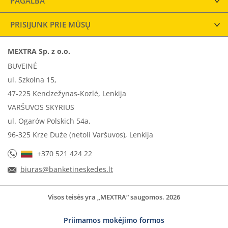
PAGALBA
PRISIJUNK PRIE MŪSŲ
MEXTRA Sp. z o.o.
BUVEINĖ
ul. Szkolna 15,
47-225 Kendzežynas-Kozlė, Lenkija
VARŠUVOS SKYRIUS
ul. Ogarów Polskich 54a,
96-325 Krze Duże (netoli Varšuvos), Lenkija
+370 521 424 22
biuras@banketineskedes.lt
Visos teisės yra „MEXTRA“ saugomos. 2026
Priimamos mokėjimo formos