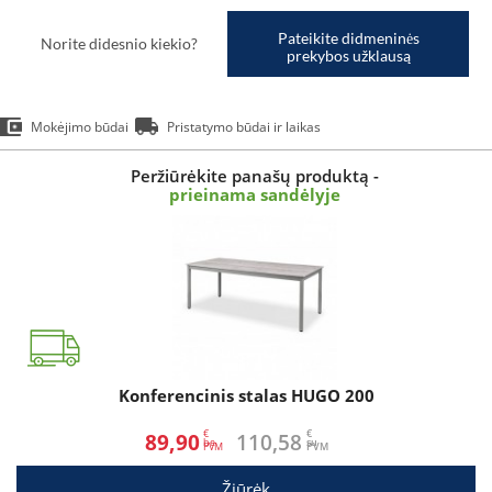
Pateikite didmeninės
Norite didesnio kiekio?
prekybos užklausą
Mokėjimo būdai
Pristatymo būdai ir laikas
Peržiūrėkite panašų produktą -
prieinama sandėlyje
Konferencinis stalas HUGO 200
€
€
89,90
110,58
be
su
Žiūrėk