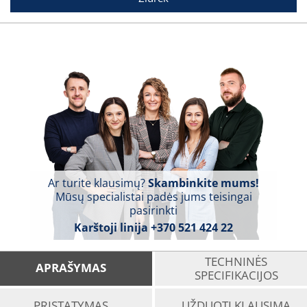
Ar turite klausimų?
Skambinkite mums!
Mūsų specialistai padės jums teisingai
pasirinkti
Karštoji linija
+370 521 424 22
TECHNINĖS
APRAŠYMAS
SPECIFIKACIJOS
PRISTATYMAS
UŽDUOTI KLAUSIMĄ