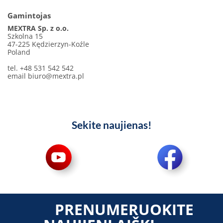
Gamintojas
MEXTRA Sp. z o.o.
Szkolna 15
47-225 Kędzierzyn-Koźle
Poland
tel. +48 531 542 542
email
biuro@mextra.pl
Sekite naujienas!
PRENUMERUOKITE