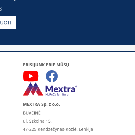
s
PRISIJUNK PRIE MŪSŲ
MEXTRA Sp. z o.o.
BUVEINĖ
ul. Szkolna 15,
47-225 Kendzežynas-Kozlė, Lenkija