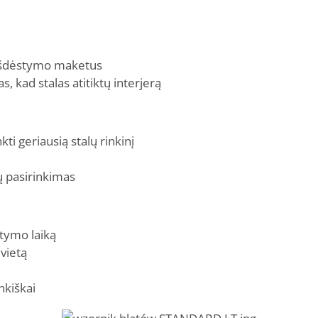
ų išdėstymo maketus
s, kad stalas atitiktų interjerą
nkti geriausią stalų rinkinį
ų pasirinkimas
tymo laiką
 vietą
nkiškai