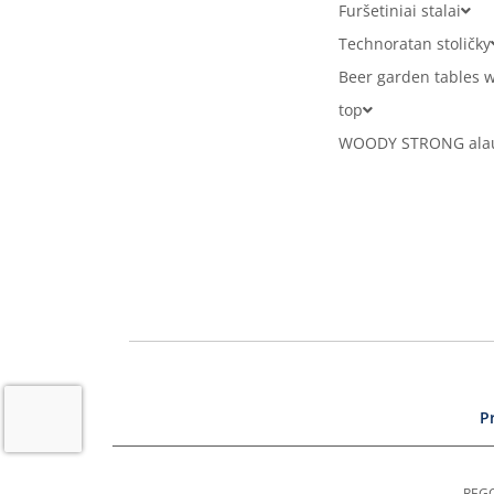
Furšetiniai stalai
Technoratan stoličky
Beer garden tables w
top
WOODY STRONG alaus
P
REGO