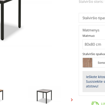
Stalviršio storis:
Stalviršio tipa
Matmenys
Matmuo
Stalviršio spalva
Sono
Ieškote kito
Susisiekite
atstovu!
Už