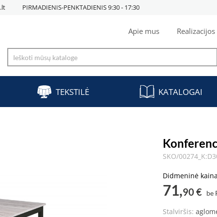
lt
PIRMADIENIS-PENKTADIENIS 9:30 - 17:30
Apie mus
Realizacijos
TEKSTILĖ
KATALOGAI
Konferenc
SKO/00274_K:D
Didmeninė kain
71,
90 €
be
Stalviršis:
aglom