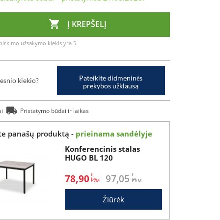

Į KREPŠELĮ
irkimo užsakymo kiekis yra 5.
Pateikite didmeninės
esnio kiekio?
prekybos užklausą
ai
Pristatymo būdai ir laikas
ite panašų produktą -
prieinama sandėlyje
Konferencinis stalas
HUGO BL 120
€
€
78,90
97,05
be
su
Žiūrėk