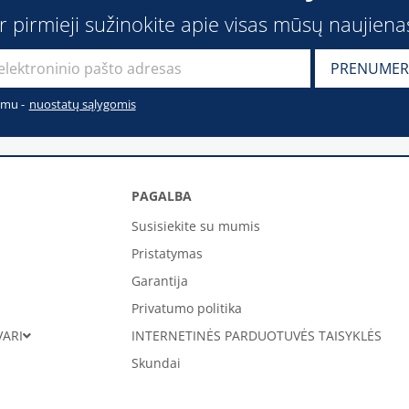
ir pirmieji sužinokite apie visas mūsų naujiena
imu -
nuostatų sąlygomis
PAGALBA
Susisiekite su mumis
Pristatymas
Garantija
Privatumo politika
VARI
INTERNETINĖS PARDUOTUVĖS TAISYKLĖS
Skundai