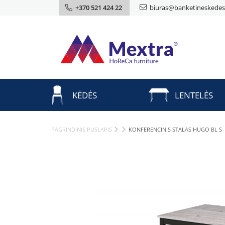
+370 521 424 22
biuras@banketineskedes.
KĖDĖS
LENTELĖS
PAGRINDINIS PUSLAPIS
KONFERENCINIS STALAS HUGO BL S