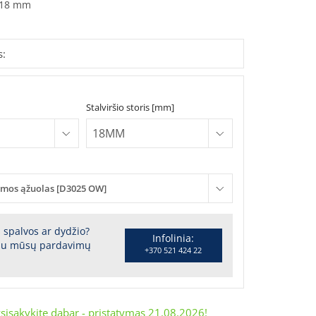
18 mm
s:
Stalviršio storis [mm]
mos ąžuolas [D3025 OW]
s spalvos ar dydžio?
Infolinia:
 su mūsų pardavimų
+370 521 424 22
sisakykite dabar - pristatymas
21.08.2026
!