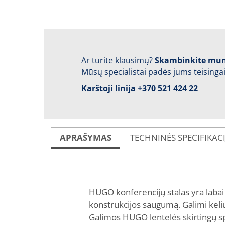
Ar turite klausimų?
Skambinkite mu
Mūsų specialistai padės jums teisingai
Karštoji linija
+370 521 424 22
APRAŠYMAS
TECHNINĖS SPECIFIKAC
HUGO konferencijų stalas yra labai p
konstrukcijos saugumą. Galimi kelių 
Galimos HUGO lentelės skirtingų spal