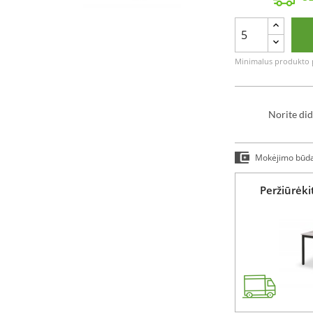
Minimalus produkto p
Norite did
Mokėjimo būd
Peržiūrėk