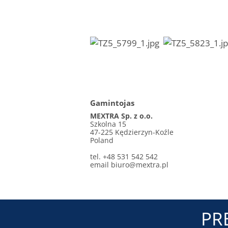
Gamintojas
MEXTRA Sp. z o.o.
Szkolna 15
47-225 Kędzierzyn-Koźle
Poland
tel. +48 531 542 542
email
biuro@mextra.pl
PR