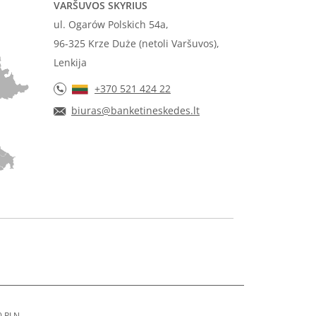
VARŠUVOS SKYRIUS
ul. Ogarów Polskich 54a,
96-325 Krze Duże (netoli Varšuvos),
Lenkija
+370 521 424 22
biuras@banketineskedes.lt
0 PLN