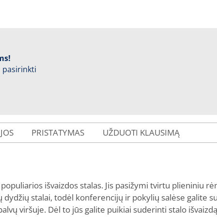
ms!
 pasirinkti
IJOS
PRISTATYMAS
UŽDUOTI KLAUSIMĄ
opuliarios išvaizdos stalas. Jis pasižymi tvirtu plieniniu rė
dydžių stalai, todėl konferencijų ir pokylių salėse galite su
vų viršuje. Dėl to jūs galite puikiai suderinti stalo išvaizd