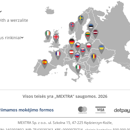
ith a werzalite
 rinkiniai
Visos teisės yra „MEXTRA“ saugomos. 2026
riimamos mokėjimo formos
MEXTRA Sp. z o.o.. ul. Szkolna 15, 47-225 Kędzierzyn-Koźle,
N: 160393892, NIP: 7543039263, KRS: 0000979716, akcinis kapitalas: 500 000,0