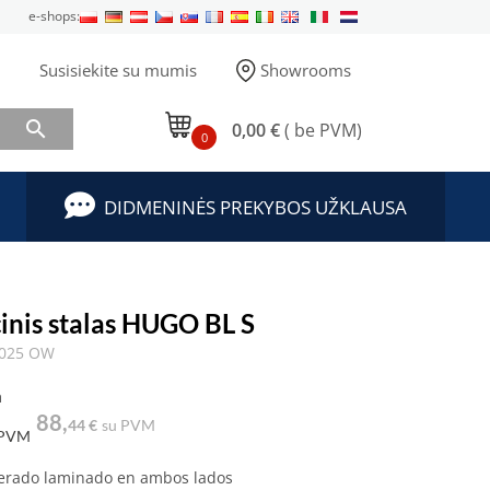
e-shops:
Susisiekite su mumis
Showrooms

0,00 €
( be PVM)
0
DIDMENINĖS PREKYBOS UŽKLAUSA
inis stalas HUGO BL S
3025 OW
a
88,
44 €
su PVM
 PVM
erado laminado en ambos lados