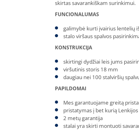
skirtas savarankiškam surinkimui.
FUNCIONALUMAS
galimybė kurti įvairius lenteli
stalo viršaus spalvos pasirinkima
KONSTRUKCIJA
skirtingi dydžiai leis jums pasiri
viršutinis storis 18 mm
daugiau nei 100 stalviršių spalv
PAPILDOMAI
Mes garantuojame greitą prista
pristatymas į bet kurią Lenkijos
2 metų garantija
stalai yra skirti montuoti savara