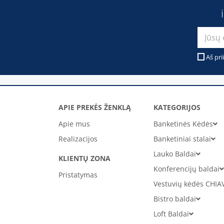
Aš pri
APIE PREKĖS ŽENKLĄ
KATEGORIJOS
Apie mus
Banketinės Kėdės
Realizacijos
Banketiniai stalai
Lauko Baldai
KLIENTŲ ZONA
Konferencijų baldai
Pristatymas
Vestuvių kėdės CHIA
Bistro baldai
Loft Baldai