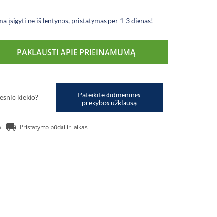
a įsigyti ne iš lentynos, pristatymas per 1-3 dienas!
PAKLAUSTI APIE PRIEINAMUMĄ
Pateikite didmeninės
esnio kiekio?
prekybos užklausą
ai
Pristatymo būdai ir laikas