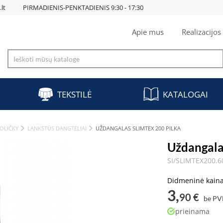
lt
PIRMADIENIS-PENKTADIENIS 9:30 - 17:30
Apie mus
Realizacijos
TEKSTILĖ
KATALOGAI
OLIČKY
LANKSTŪS DANGTELIAI
UŽDANGALAS SLIMTEX 200 PILKA
Uždangala
SI/SLIMTEX200.6
Didmeninė kain
3,
90 €
be P
prieinama