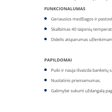
FUNKCIONALUMAS
Geriausios medžiagos ir pasto
Skalbimas 40 laipsnių temperat
Didelis atsparumas užlenkima
PAPILDOMAI
Puiki ir nauja išvaizda banketų s
Nuolatinis prieinamumas.
Galimybė sukurti uždangalą paga