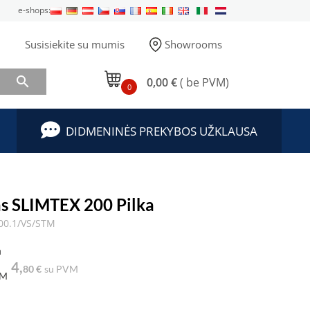
e-shops:
Susisiekite su mumis
Showrooms

0,00 €
( be PVM)
0
DIDMENINĖS PREKYBOS UŽKLAUSA
s SLIMTEX 200 Pilka
00.1/VS/STM
a
4,
80 €
su PVM
VM