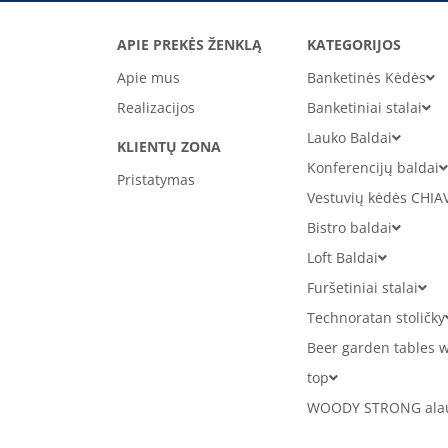
APIE PREKĖS ŽENKLĄ
KATEGORIJOS
Apie mus
Banketinės Kėdės
Realizacijos
Banketiniai stalai
Lauko Baldai
KLIENTŲ ZONA
Konferencijų baldai
Pristatymas
Vestuvių kėdės CHIA
Bistro baldai
Loft Baldai
Furšetiniai stalai
Technoratan stoličky
Beer garden tables w
top
WOODY STRONG alaus