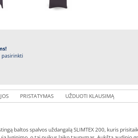
ms!
 pasirinkti
IJOS
PRISTATYMAS
UŽDUOTI KLAUSIMĄ
ngą baltos spalvos uždangalą SLIMTEX 200, kuris prisitaiky
a lyginimo, o tai puikus laiko taupymas. Aukšta audinio 