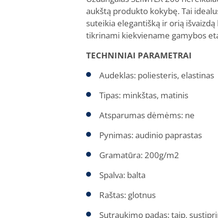
aukštą produkto kokybę. Tai idealus
suteikia elegantišką ir orią išvaizdą
tikrinami kiekviename gamybos eta
TECHNINIAI PARAMETRAI
Audeklas: poliesteris, elastinas
Tipas: minkštas, matinis
Atsparumas dėmėms: ne
Pynimas: audinio paprastas
Gramatūra: 200g/m2
Spalva: balta
Raštas: glotnus
Sutraukimo padas: taip, sustipr