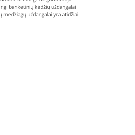
ingi banketinių kėdžių uždangalai
sių medžiagų uždangalai yra atidžiai