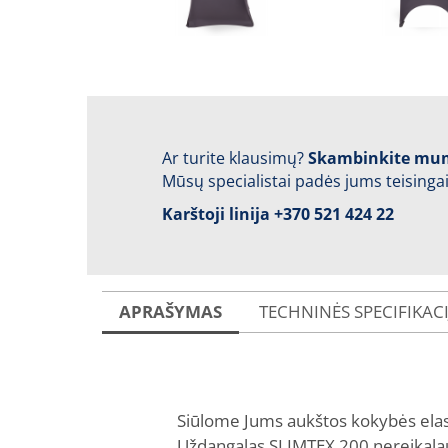
Ar turite klausimų?
Skambinkite mu
Mūsų specialistai padės jums teisingai
Karštoji linija
+370 521 424 22
APRAŠYMAS
TECHNINĖS SPECIFIKAC
Siūlome Jums aukštos kokybės elasti
Uždangalas SLIMTEX 200 nereikalauj