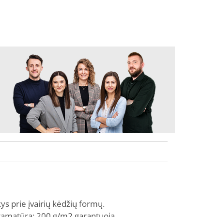
s prie įvairių kėdžių formų.
gramatūra: 200 g/m2 garantuoja