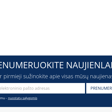
ENUMERUOKITE NAUJIENLAI
ir pirmieji sužinokite apie visas mūsų naujiena
imu -
nuostatų sąlygomis