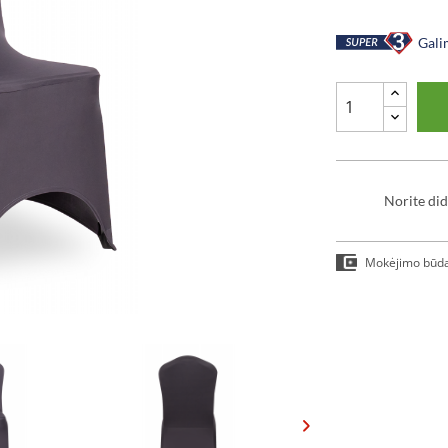
Galim
Norite did
Mokėjimo būd