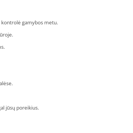
vi kontrolė gamybos metu.
ūroje.
ms.
alėse.
l jūsų poreikius.