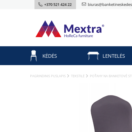
+370 521 424 22
biuras@banketineskedes.
KĖDĖS
LENTELĖS
PAGRINDINIS PUSLAPIS
TEKSTILĖ
POŤAHY NA BANKETOVÉ ST