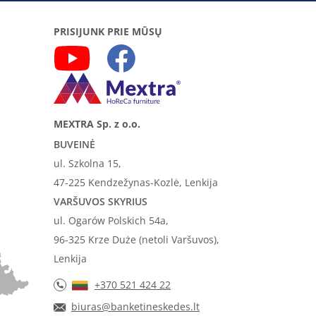
PRISIJUNK PRIE MŪSŲ
MEXTRA Sp. z o.o.
BUVEINĖ
ul. Szkolna 15,
47-225 Kendzežynas-Kozlė, Lenkija
VARŠUVOS SKYRIUS
ul. Ogarów Polskich 54a,
96-325 Krze Duże (netoli Varšuvos),
Lenkija
+370 521 424 22
biuras@banketineskedes.lt