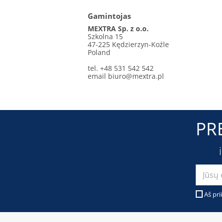
Gamintojas
MEXTRA Sp. z o.o.
Szkolna 15
47-225 Kędzierzyn-Koźle
Poland
tel. +48 531 542 542
email
biuro@mextra.pl
PR
Aš pri